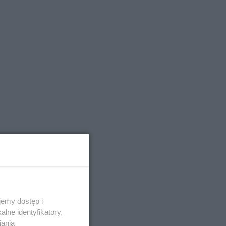
emy dostęp i
lne identyfikatory,
iania