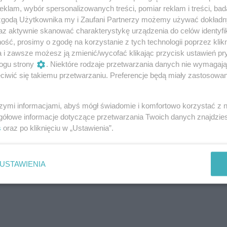
klam, wybór spersonalizowanych treści, pomiar reklam i treści, bad
 na rynku od 2014 roku. To pierwszy model,
 zgodą Użytkownika my i Zaufani Partnerzy możemy używać dokład
iego Geely.
az aktywnie skanować charakterystykę urządzenia do celów identyfi
ść, prosimy o zgodę na korzystanie z tych technologii poprzez klikn
a i zawsze możesz ją zmienić/wycofać klikając przycisk ustawień pr
ogu strony
. Niektóre rodzaje przetwarzania danych nie wymagaj
okazuje, że spełniają się
dotychczasowe zapowiedzi
iwić się takiemu przetwarzaniu. Preferencje będą miały zastosowanie
 modelach spalinowych na 99% można zapomnieć
. Za
ejne gruntownie zmodernizowane modele. Czyli
fano z produkcji w tym roku).
szymi informacjami, abyś mógł świadomie i komfortowo korzystać z
gółowe informacje dotyczące przetwarzania Twoich danych znajdzi
s
oraz po kliknięciu w „Ustawienia”.
ywane Volvo – poradnik kupującego. Modele
USTAWIENIA
rte uwagi, ceny, zalety, wady, usterki,
lecane wersje silnikowe