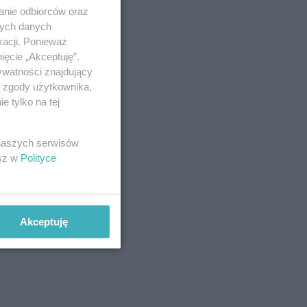
anie odbiorców oraz
nych danych
kacji. Ponieważ
ięcie „Akceptuję”.
ywatności znajdujący
ą zgody użytkownika,
 tylko na tej
 naszych serwisów
esz w
Polityce
Akceptuję