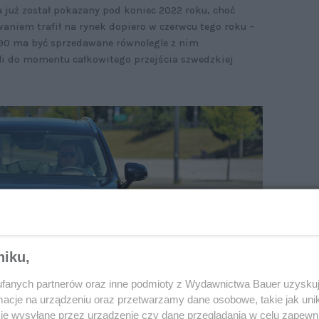
 już został pokazany pod koniec 2022 roku, choć
niem trafił na rynek dopiero w czerwcu tego roku –
C90 ma być sprzedawane równolegle z nim
i do momentu całkowitego przejścia szwedzkiej
niku,
fanych partnerów oraz inne podmioty z Wydawnictwa Bauer uzyskuj
cje na urządzeniu oraz przetwarzamy dane osobowe, takie jak unika
je wysyłane przez urządzenie czy dane przeglądania w celu zapewn