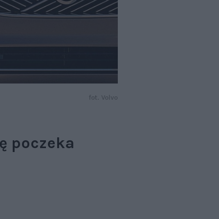
fot. Volvo
rę poczeka