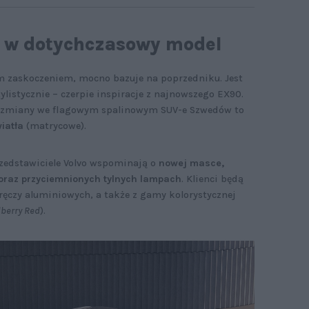
 w dotychczasowy model
ym zaskoczeniem, mocno bazuje na poprzedniku. Jest
tylistycznie – czerpie inspiracje z najnowszego EX90.
e zmiany we flagowym spalinowym SUV-e Szwedów to
iatła
(matrycowe).
Przedstawiciele Volvo wspominają o
nowej masce,
 oraz przyciemnionych tylnych lampach
. Klienci będą
ęczy aluminiowych, a także z gamy kolorystycznej
berry Red
).