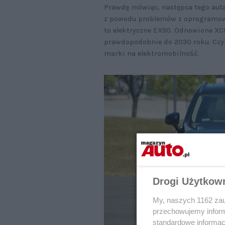
Prawdę mówiąc, następca tego auta
z powodu problemów z oprogramowa
to elektryczne EX90. Odnowione X
prawdopodobnie do 2030 roku. Czyl
marki na elektromobilność.
Drogi Użytkow
My, naszych 1162 zau
przechowujemy informa
standardowe informac