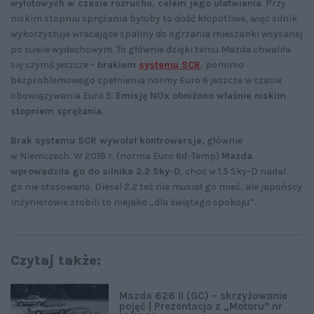
wylotowych w czasie rozruchu, celem jego ułatwienia
. Przy
niskim stopniu sprężania byłoby to dość kłopotliwe, więc silnik
wykorzystuje wracające spaliny do ogrzania mieszanki wsysanej
po suwie wydechowym. To głównie dzięki temu Mazda chwaliła
się czymś jeszcze –
brakiem
systemu SCR
, pomimo
bezproblemowego spełnienia normy Euro 6 jeszcze w czasie
obowiązywania Euro 5.
Emisję NOx obniżono właśnie niskim
stopniem sprężania
.
Brak systemu SCR wywołał kontrowersje
, głównie
w Niemczech. W 2018 r. (norma Euro 6d-Temp)
Mazda
wprowadziła go do silnika 2.2 Sky-D
, choć w 1.5 Sky-D nadal
go nie stosowano. Diesel 2.2 też nie musiał go mieć, ale japońscy
inżynierowie zrobili to niejako „dla świętego spokoju”.
Czytaj także:
Mazda 626 II (GC) – skrzyżowanie
pojęć | Prezentacja z „Motoru” nr