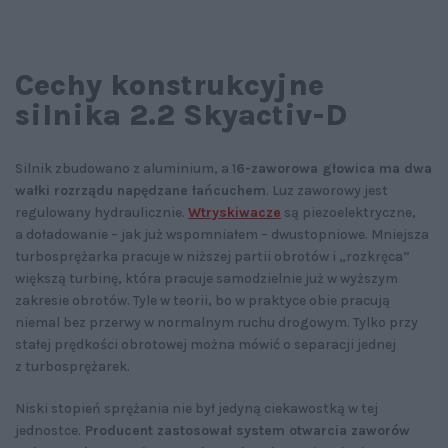
Cechy konstrukcyjne
silnika 2.2 Skyactiv-D
Silnik zbudowano z aluminium, a 1
6-zaworowa głowica ma dwa
wałki rozrządu napędzane łańcuchem
. Luz zaworowy jest
regulowany hydraulicznie.
Wtryskiwacze
są piezoelektryczne,
a doładowanie – jak już wspomniałem – dwustopniowe. Mniejsza
turbosprężarka pracuje w niższej partii obrotów i „rozkręca”
większą turbinę, która pracuje samodzielnie już w wyższym
zakresie obrotów. Tyle w teorii, bo w praktyce obie pracują
niemal bez przerwy w normalnym ruchu drogowym. Tylko przy
stałej prędkości obrotowej można mówić o separacji jednej
z turbosprężarek.
Niski stopień sprężania nie był jedyną ciekawostką w tej
jednostce.
Producent zastosował system otwarcia zaworów