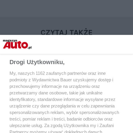
CZYTAJ TAKŻE
Drogi Użytkowniku,
My, naszych 1162 zaufanych partnerów oraz inne
podmioty z Wydawnictwa Bauer uzyskujemy dostęp i
przechowujemy informacje na urządzeniu oraz
przetwarzamy dane osobowe, takie jak unikalne
identyfikatory, standardowe informacje wysyłane przez
urządzenie czy dane przeglądania w celu zapewniania
PORÓWNANIE
UŻYWANE
spersonalizowanych reklam, wybór spersonalizowanych
Volvo XC60 B4 benzyna kontra
Auta ze słabymi, ale
treści, pomiar reklam i treści, badanie odbiorców oraz
diesel – TEST
silnikami – przegląd
ulepszanie usług. Za zgodą Użytkownika my i Zaufani
Partnerzy możemy używać dokładnych danych