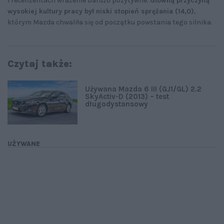
i recenzentach wrażenie bardzo pozytywne.
Główną przyczyną
wysokiej kultury pracy był niski stopień sprężania (14,0)
,
którym Mazda chwaliła się od początku powstania tego silnika.
Czytaj także:
Używana Mazda 6 III (GJ1/GL) 2.2
SkyActiv-D (2013) – test
długodystansowy
UŻYWANE