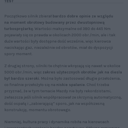
TEST
Początkowo silnik zbierał
bardzo dobre opinie ze względu
na moment obrotowy budowany przez dwustopniową
turbosprężarkę
. Wartości maksymalne od 380 do 445 Nm
pojawiały się co prawda w okolicach 2000 obr./min, ale i tak
duże wartości były dostępne dość wcześnie, więc kierowca
naciskając gaz, niezależnie od obrotów, miał do dyspozycji
spory moment.
Z drugiej strony, silniki te chętnie wkręcają się nawet w okolice
5000 obr./min, więc
zakres użytecznych obrotów jak na diesla
był bardzo szeroki
. Można było zastosować długie przełożenia,
co finalnie przełożyło się na
niskie spalanie
. Choć trzeba
przyznać, że w tym temacie Mazdy nie były rekordzistami,
zwłaszcza jeśli silnik współpracował ze skrzynią automatyczną,
dość ospałą i „zabierającą” sporo, jak na współczesną
konstrukcję, momentu obrotowego.
Niemniej, kultura pracy i dynamika robiła na kierowcach