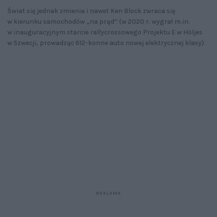
Świat się jednak zmienia i nawet Ken Block zwraca się
w kierunku samochodów „na prąd” (w 2020 r. wygrał m.in.
w inauguracyjnym starcie rallycrossowego Projektu E w Höljes
w Szwecji, prowadząc 612-konne auto nowej elektrycznej klasy).