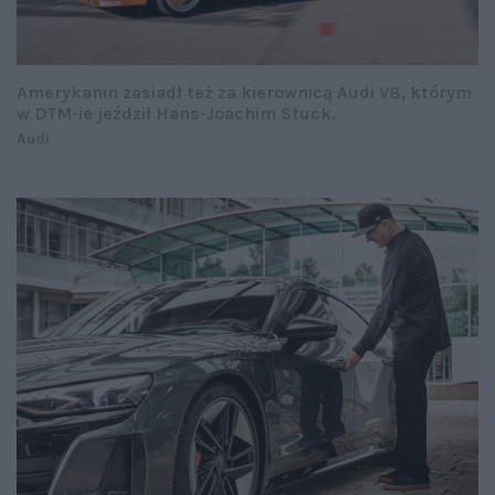
Amerykanin zasiadł też za kierownicą Audi V8, którym
w DTM-ie jeździł Hans-Joachim Stuck.
Audi