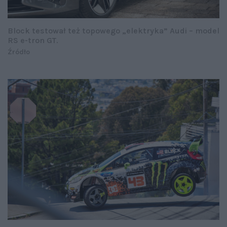
Block testował też topowego „elektryka” Audi – model
RS e-tron GT.
Źródło