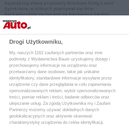
Największą sławę przyniosły Blockowi filmy z serii
Gymkhana, w których popisywał się iście
kaskaderskimi numerami za kierownicą bardzo
mocnych specjalnie przygotowanych aut (zdjęcie
z imprezy Top Gear Live).
Newspress.co.uk
Drogi Użytkowniku,
Udostępnij
My, naszych 1162 zaufanych partnerów oraz inne
podmioty z Wydawnictwa Bauer uzyskujemy dostęp i
przechowujemy informacje na urządzeniu oraz
przetwarzamy dane osobowe, takie jak unikalne
identyfikatory, standardowe informacje wysyłane przez
urządzenie czy dane przeglądania w celu zapewniania
spersonalizowanych reklam, wybór spersonalizowanych
treści, pomiar reklam i treści, badanie odbiorców oraz
ulepszanie usług. Za zgodą Użytkownika my i Zaufani
Partnerzy możemy używać dokładnych danych
geolokalizacyjnych oraz aktywnie skanować
charakterystykę urządzenia do celów identyfikacji.
Ponieważ cenimy Twoją prywatność, prosimy o zgodę na