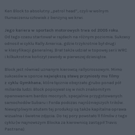
Ken Block to absolutny „petrol head”, czyli w wolnym
tłumaczeniu człowiek z benzyną we krwi.
Jego kariera w sportach motorowych trwa od 2005 roku
.
Od tego czasu startował w rajdach na różnym poziomie. Sukcesy
odnosił w cyklu Rally America, gdzie trzykrotnie był drugi
w klasyfikacji generalnej. Brał także udział w topowej serii WRC
i kilkukrotnie kończył zawody w pierwszej dziesiątce.
Block jest również uznanym kierowcą rallycrossowym. Mimo
sukcesów w sporcie
największą sławę przyniosły mu filmy
z cyklu Gymkhana
, które łącznie obejrzało grubo ponad pół
miliarda ludzi. Block popisywał się w nich znakomitym
opanowaniem bardzo mocnych, specjalnie przygotowanych
samochodów Subaru i Forda podczas najróżniejszych trików.
Niewątpliwym atutem tej produkcji są także kapitalna oprawa
wizualna i świetne zdjęcia. Do tej pory powstało 11 filmów z tego
cyklu (w najnowszym Blocka za kierownicą zastąpił Travis
Pastrana).