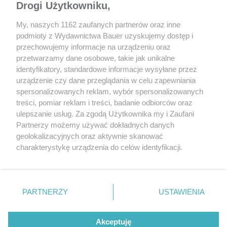
Drogi Użytkowniku,
My, naszych 1162 zaufanych partnerów oraz inne
podmioty z Wydawnictwa Bauer uzyskujemy dostęp i
przechowujemy informacje na urządzeniu oraz
przetwarzamy dane osobowe, takie jak unikalne
identyfikatory, standardowe informacje wysyłane przez
urządzenie czy dane przeglądania w celu zapewniania
spersonalizowanych reklam, wybór spersonalizowanych
treści, pomiar reklam i treści, badanie odbiorców oraz
Aston Martin
ulepszanie usług. Za zgodą Użytkownika my i Zaufani
Partnerzy możemy używać dokładnych danych
geolokalizacyjnych oraz aktywnie skanować
13/ Rolls-Royce Cullinan (396
charakterystykę urządzenia do celów identyfikacji.
szt.; +105,2%)
Ponieważ cenimy Twoją prywatność, prosimy o zgodę na
korzystanie z tych technologii poprzez kliknięcie
„Akceptuję”. Zgoda jest dobrowolna i zawsze możesz ją
zmienić/wycofać klikając przycisk ustawień prywatności
PARTNERZY
USTAWIENIA
znajdujący się w lewym dolnym rogu strony
. Niektóre
rodzaje przetwarzania danych nie wymagają zgody
Akceptuję
użytkownika, ale masz prawo sprzeciwić się takiemu