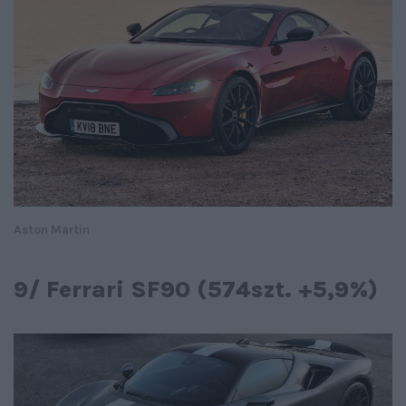
Aston Martin
9/ Ferrari SF90 (574szt. +5,9%)