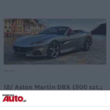
Ferrari
12/ Aston Martin DBX (500 szt.;
-9,1%)