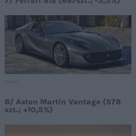
7/ Ferrari 812 (697szt.; -3,3%)
Ferrari
8/ Aston Martin Vantage (578
szt.; +10,5%)