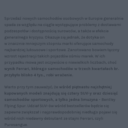
Sprzedaż nowych samochodów osobowych w Europie generalnie
spada ze względu na ciągle występujące problemy z dostawami
podzespołów i dostępnością surowców, a także w efekcie
generalnego kryzysu. Okazuje się jednak, że dotyka on
w znacznie mniejszym stopniu marki oferujące samochody
najbardziej luksusowe i sportowe. Zanotowano bowiem łączny
wzrost rejestracji takich pojazdów ośmiu marek. W ich
przypadku mowa jest oczywiście o niewielkich liczbach, choć
wynik Ferrari, którego samochodów w trzech kwartałach br.
przybyło blisko 4 tys., robi wrażenie.
Warto przy tym zauważyć, że
wśród piętnastu najchętniej
kupowanych modeli znajdują się cztery SUV-y oraz dziesięć
samochodów sportowych, a tylko jedna limuzyna
– Bentley
Flying Spur. Udział SUV-ów wśród bestsellerów będzie się
zapewne zwiększał i najprawdopodobniej niedługo pojawi się
wśród nich niedawny debiutant ze stajni Ferrari, czyli
Purosangue.