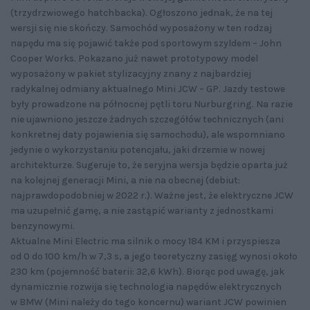
(trzydrzwiowego hatchbacka). Ogłoszono jednak, że na tej
wersji się nie skończy. Samochód wyposażony w ten rodzaj
napędu ma się pojawić także pod sportowym szyldem – John
Cooper Works. Pokazano już nawet prototypowy model
wyposażony w pakiet stylizacyjny znany z najbardziej
radykalnej odmiany aktualnego Mini JCW – GP. Jazdy testowe
były prowadzone na północnej pętli toru Nurburgring. Na razie
nie ujawniono jeszcze żadnych szczegółów technicznych (ani
konkretnej daty pojawienia się samochodu), ale wspomniano
jedynie o wykorzystaniu potencjału, jaki drzemie w nowej
architekturze. Sugeruje to, że seryjna wersja będzie oparta już
na kolejnej generacji Mini, a nie na obecnej (debiut:
najprawdopodobniej w 2022 r.). Ważne jest, że elektryczne JCW
ma uzupełnić gamę, a nie zastąpić warianty z jednostkami
benzynowymi.
Aktualne Mini Electric ma silnik o mocy 184 KM i przyspiesza
od 0 do 100 km/h w 7,3 s, a jego teoretyczny zasięg wynosi około
230 km (pojemność baterii: 32,6 kWh). Biorąc pod uwagę, jak
dynamicznie rozwija się technologia napędów elektrycznych
w BMW (Mini należy do tego koncernu) wariant JCW powinien