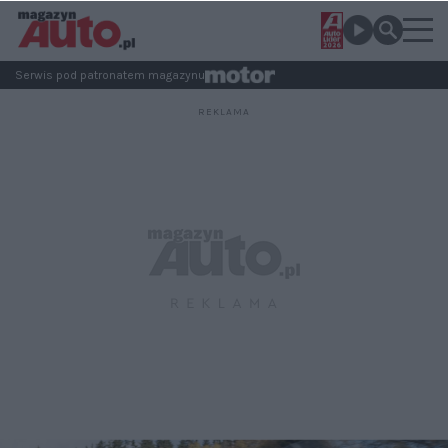
Serwis pod patronatem magazynu