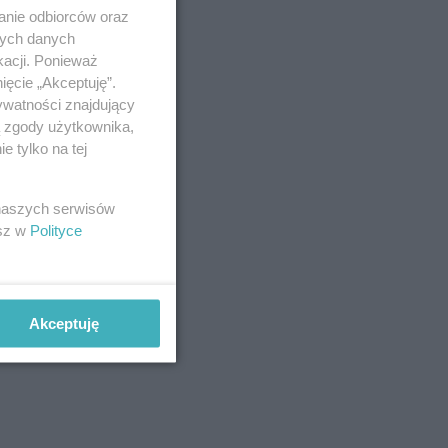
anie odbiorców oraz
nych danych
kacji. Ponieważ
ięcie „Akceptuję”.
ywatności znajdujący
ą zgody użytkownika,
 tylko na tej
 naszych serwisów
esz w
Polityce
Akceptuję