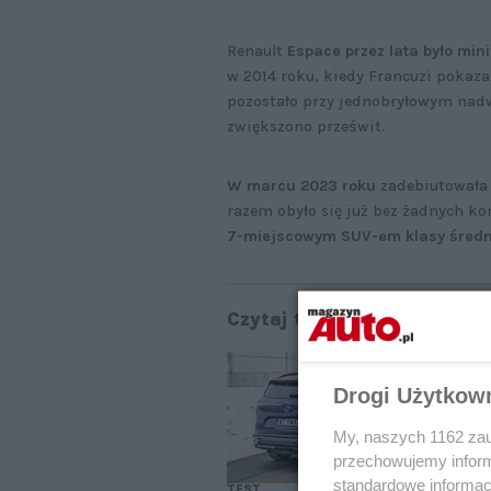
Renault
Espace przez lata było mi
w 2014 roku, kiedy Francuzi pokaza
pozostało przy jednobryłowym nadwo
zwiększono prześwit.
W marcu 2023 roku
zadebiutowała 
razem obyło się już bez żadnych 
7-miejscowym SUV-em klasy średn
Czytaj także:
Re
w 
Drogi Użytkow
My, naszych 1162 zau
przechowujemy informa
standardowe informac
TEST