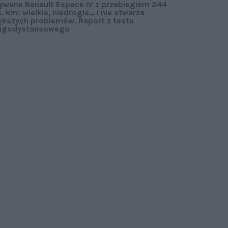
ywane Renault Espace IV z przebiegiem 244
s. km: wielkie, niedrogie… i nie stwarza
ększych problemów. Raport z testu
ugodystansowego