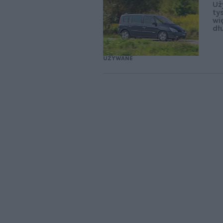
Uż
ty
wi
dł
UŻYWANE