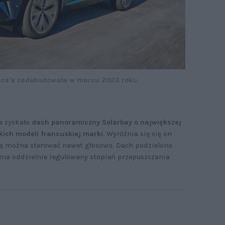
ace'a zadebiutowała w marcu 2023 roku.
e zyskało
dach panoramiczny Solarbay o największej
kich modeli francuskiej marki
. Wyróżnia się się on
rą można sterować nawet głosowo. Dach podzielono
 ma oddzielnie regulowany stopień przepuszczania