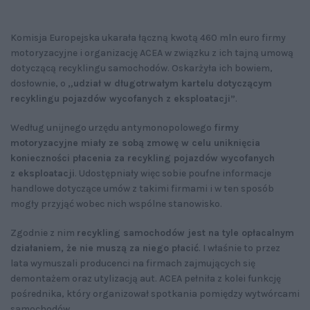
Komisja Europejska ukarała łączną kwotą 460 mln euro firmy
motoryzacyjne i organizację ACEA w związku z ich tajną umową
dotyczącą recyklingu samochodów. Oskarżyła ich bowiem,
dosłownie, o
„udział w długotrwałym kartelu dotyczącym
recyklingu pojazdów wycofanych z eksploatacji”
.
Według unijnego urzędu antymonopolowego
firmy
motoryzacyjne miały ze sobą zmowę w celu uniknięcia
konieczności płacenia za recykling pojazdów wycofanych
z eksploatacji
. Udostępniały więc sobie poufne informacje
handlowe dotyczące umów z takimi firmami i w ten sposób
mogły przyjąć wobec nich wspólne stanowisko.
Zgodnie z nim
recykling samochodów jest na tyle opłacalnym
działaniem, że nie muszą za niego płacić
. I właśnie to przez
lata wymuszali producenci na firmach zajmujących się
demontażem oraz utylizacją aut. ACEA pełniła z kolei funkcję
pośrednika, który organizował spotkania pomiędzy wytwórcami
samochodów.