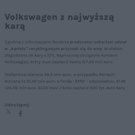
Volkswagen z najwyższą
karą
Zgodnie z informacjami
Reutersa
producenci oskarżeni udział
w „kartelu” recyklingowym przyznali się do winy
. W efekcie
złagodzono im kary o 10%. Najmocniej obciążono koncern
Volkswagen, który musi zapłacić kwotę 127,69 mln euro.
Stellantisa ukarano 99,5 mln euro, w przypadku Renault-
Nissana to 81,46 mln euro, a Forda i BMW – odpowiednio, 41,46
i 24,58 mln euro. ACEA musi z kolei zapłacić 500 tys. euro kary.
Udostępnij