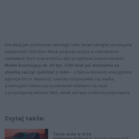
Nie dalej jak pod koniec zeszłego roku świat obiegła sensacyjna
wiadomość. Oto Elon Musk podczas wizyty w niemieckich
zakładach Tesli miał w końcu dać projektowi zielone światło.
Model kosztujący ok. 25 tys. USD miał już dosłownie za
chwilkę zacząć zjeżdżać z taśm
– o fakcie donosiły wiarygodne
agencje (m.in. Reuters), szeroko rozpisywały się media,
potencjalni klienci już przebierali nóżkami na myśl
o przystępnej cenowo Tesli, świat od razu zrobił się piękniejszy.
Czytaj także:
Tanie auta w erze
elektromobilności. Co to oznacza?