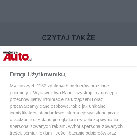
CZYTAJ TAKŻE
Drogi Użytkowniku,
My, naszych 1162 zaufanych partnerów oraz inne
podmioty z Wydawnictwa Bauer uzyskujemy dostęp i
przechowujemy informacje na urządzeniu oraz
przetwarzamy dane osobowe, takie jak unikalne
identyfikatory, standardowe informacje wysyłane przez
AKTUALNOŚCI
AKTUALNOŚCI
urządzenie czy dane przeglądania w celu zapewniania
Coraz więcej firm rezygnuje z aut
Norwescy właściciele
spersonalizowanych reklam, wybór spersonalizowanych
Tesli. Powodem polityczne poglądy
podjęli strajk głodo
treści, pomiar reklam i treści, badanie odbiorców oraz
Elona Muska
Zwrócenie uwagi na 