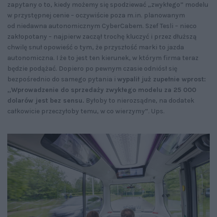
zapytany o to, kiedy możemy się spodziewać „zwykłego” modelu
w przystępnej cenie – oczywiście poza m.in. planowanym
od niedawna autonomicznym CyberCabem. Szef Tesli – nieco
zakłopotany – najpierw zaczął trochę kluczyć i przez dłuższą
chwilę snuł opowieść o tym, że przyszłość marki to jazda
autonomiczna. I że to jest ten kierunek, w którym firma teraz
będzie podążać. Dopiero po pewnym czasie odniósł się
bezpośrednio do samego pytania i
wypalił już zupełnie wprost:
„Wprowadzenie do sprzedaży zwykłego modelu za 25 000
dolarów jest bez sensu.
Byłoby to nierozsądne, na dodatek
całkowicie przeczyłoby temu, w co wierzymy”. Ups.