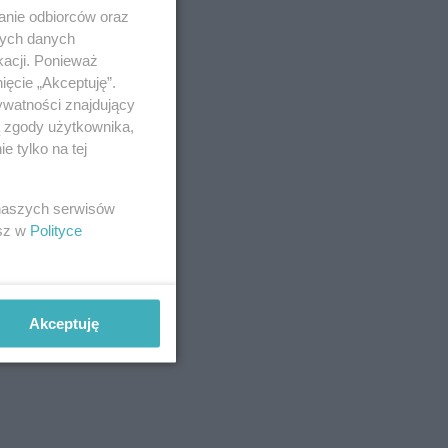
anie odbiorców oraz
nych danych
kacji. Ponieważ
ięcie „Akceptuję”.
ywatności znajdujący
ą zgody użytkownika,
 tylko na tej
 naszych serwisów
esz w
Polityce
Akceptuję