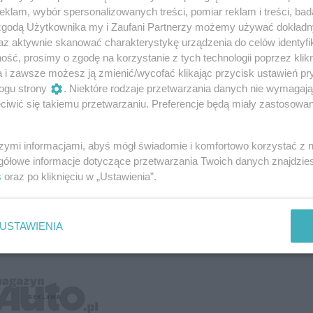
klam, wybór spersonalizowanych treści, pomiar reklam i treści, bad
 zgodą Użytkownika my i Zaufani Partnerzy możemy używać dokład
az aktywnie skanować charakterystykę urządzenia do celów identyfi
ść, prosimy o zgodę na korzystanie z tych technologii poprzez klikn
a i zawsze możesz ją zmienić/wycofać klikając przycisk ustawień pr
ogu strony
. Niektóre rodzaje przetwarzania danych nie wymagaj
iwić się takiemu przetwarzaniu. Preferencje będą miały zastosowanie
szymi informacjami, abyś mógł świadomie i komfortowo korzystać z
gółowe informacje dotyczące przetwarzania Twoich danych znajdzi
s
oraz po kliknięciu w „Ustawienia”.
USTAWIENIA