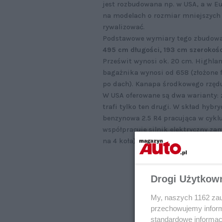
jest rozbudowana np. w USA, a w Eu
na modelach o rozmiar mniejszych –
rywalizować.
Podstawowe wymiary tego zbudowan
495 cm długości, 193 cm szerokośc
Prześwit wynosi ok. 20 cm. Highlan
bagażnika wynosi od 658 (złożone fot
po dach). Kanapa środkowego rzędu
W USA oferowane są dwa warianty: z
trafi tylko ten drugi. W skład hy
benzynowa 2.5 R4 pracująca w cyklu
współpracuje silnik elektryczny za
na 4 koła). Łącznie do dyspozycji są
Drogi Użytkow
My, naszych 1162 zau
przechowujemy informa
standardowe informac