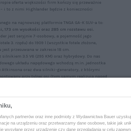
ropie oferta większości firm kończy się przeważnie
 i to z nimi Highlander będzie z konieczności
ego na najnowszej platformie TNGA GA-K SUV-a to:
i, 173 cm wysokości oraz 285 cm rozstawu osi.
der jest seryjnie 7-osobowy, a pojemność jego
ele 3. rzędu) do 1909 l (wszystkie fotele złożone,
 jest przesuwana w zakresie 18 cm.
 silnikiem 3.5 V6 (295 KM) oraz hybrydowy. Do nas
brydowego układu napędowego wchodzą m.in. jednostka
 Atkinsona oraz dwa silniki-generatory, z którymi
montowany przy tylnej osi (tym samym realizują napęd
 tu 244 KM.
niku,
fanych partnerów oraz inne podmioty z Wydawnictwa Bauer uzyskuj
cje na urządzeniu oraz przetwarzamy dane osobowe, takie jak unika
je wysyłane przez urządzenie czy dane przeglądania w celu zapewn