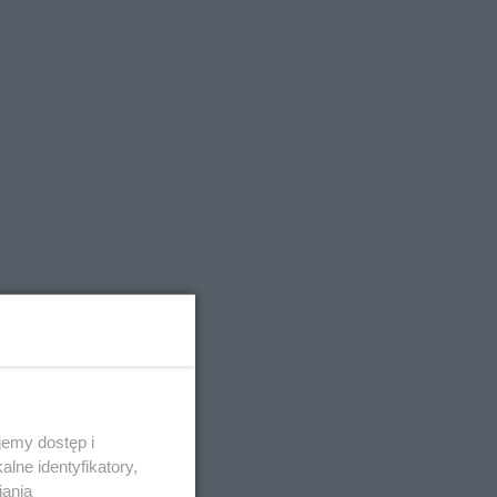
emy dostęp i
lne identyfikatory,
iania