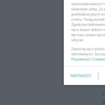
spersonalizowanych re
ulepszanie usług. Za
geolokalizacyjnych or
cenimy Twoją prywatno
Zgoda jest dobrowoln
się w lewym dolnym r
ale masz prawo sprzec
witrynie.
Zapoznaj się z poniż
internetowych. Szcze
Prywatności
i
Cookie
PARTNERZY