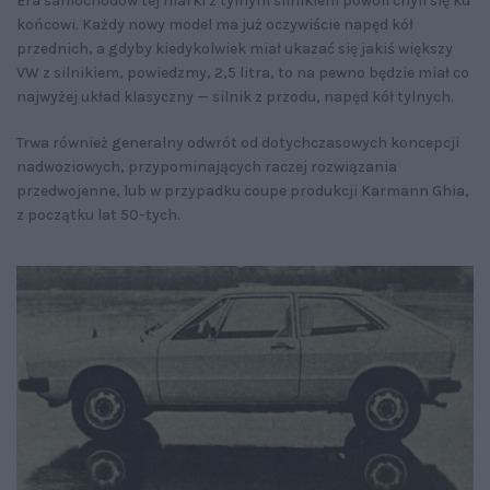
Era samochodów tej marki z tylnym silnikiem powoli chyli się ku
końcowi. Każdy nowy model ma już oczywiście napęd kół
przednich, a gdyby kiedykolwiek miał ukazać się jakiś większy
VW z silnikiem, powiedzmy, 2,5 litra, to na pewno będzie miał co
najwyżej układ klasyczny — silnik z przodu, napęd kół tylnych.
Trwa również generalny odwrót od dotychczasowych koncepcji
nadwoziowych, przypominających raczej rozwiązania
przedwojenne, lub w przypadku coupe produkcji Karmann Ghia,
z początku lat 50-tych.