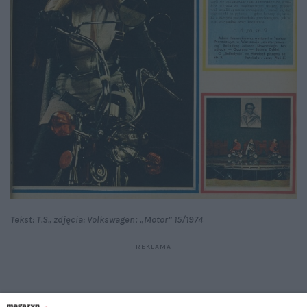
Tekst: T.S., zdjęcia: Volkswagen; „Motor” 15/1974