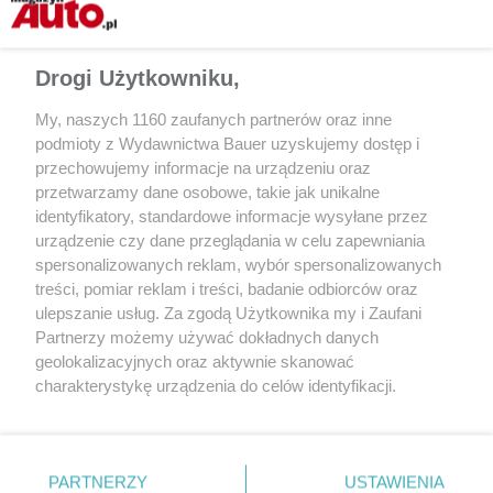
Drogi Użytkowniku,
My, naszych 1160 zaufanych partnerów oraz inne
podmioty z Wydawnictwa Bauer uzyskujemy dostęp i
przechowujemy informacje na urządzeniu oraz
przetwarzamy dane osobowe, takie jak unikalne
identyfikatory, standardowe informacje wysyłane przez
urządzenie czy dane przeglądania w celu zapewniania
spersonalizowanych reklam, wybór spersonalizowanych
Udostępnij
treści, pomiar reklam i treści, badanie odbiorców oraz
ulepszanie usług. Za zgodą Użytkownika my i Zaufani
Partnerzy możemy używać dokładnych danych
geolokalizacyjnych oraz aktywnie skanować
charakterystykę urządzenia do celów identyfikacji.
Ponieważ cenimy Twoją prywatność, prosimy o zgodę na
korzystanie z tych technologii poprzez kliknięcie
„Akceptuję”. Zgoda jest dobrowolna i zawsze możesz ją
zmienić/wycofać klikając przycisk ustawień prywatności
PARTNERZY
USTAWIENIA