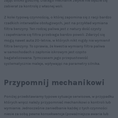
zająć blisko godzinę. Dlatego mechanik zwykle nie będzie się
zabierał za kontrolę z własnej woli.
Z kolei typową czynnością, o której zapomina się z racji bardzo
rzadkich interwałów obsługowych, jest na przykład wymiana
filtra benzyny. Ten rodzaj paliwa jest z natury dość czysty
i zapełnianie się filtra przebiega bardzo powoli. Zdarzyć się
mogą nawet auta 20-letnie, w których nikt nigdy nie wymienił
filtra benzyny. To sprawia, że kwestia wymiany filtra paliwa
w samochodach o zapłonie iskrowym jest często
bagatelizowana. Tymczasem jego przepustowość
systematycznie maleje, wpływając na parametry silnika.
Przypomnij mechanikowi
Poniżej przedstawiamy typowe sytuacje serwisowe, w przypadku
których wręcz należy przypomnieć mechanikowi o kontroli lub
wymianie. Jednocześnie zaniedbanie każdej z tych czynności
niesie za sobą pewne konsekwencje (poważniejsza awaria lub