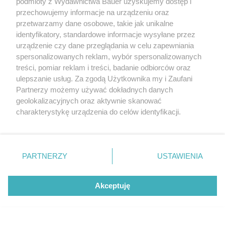
podmioty z Wydawnictwa Bauer uzyskujemy dostęp i
Wymiana paska rozrządu
przechowujemy informacje na urządzeniu oraz
przetwarzamy dane osobowe, takie jak unikalne
ze względu na wiek
identyfikatory, standardowe informacje wysyłane przez
urządzenie czy dane przeglądania w celu zapewniania
spersonalizowanych reklam, wybór spersonalizowanych
treści, pomiar reklam i treści, badanie odbiorców oraz
ulepszanie usług. Za zgodą Użytkownika my i Zaufani
Partnerzy możemy używać dokładnych danych
geolokalizacyjnych oraz aktywnie skanować
charakterystykę urządzenia do celów identyfikacji.
Ponieważ cenimy Twoją prywatność, prosimy o zgodę na
korzystanie z tych technologii poprzez kliknięcie
„Akceptuję”. Zgoda jest dobrowolna i zawsze możesz ją
zmienić/wycofać klikając przycisk ustawień prywatności
PARTNERZY
USTAWIENIA
znajdujący się w lewym dolnym rogu strony
. Niektóre
rodzaje przetwarzania danych nie wymagają zgody
Akceptuję
użytkownika, ale masz prawo sprzeciwić się takiemu
przetwarzaniu. Preferencje będą miały zastosowanie tylko
na tej witrynie.