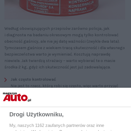
Według obowiązujących przepisów zarówno policja, jak
i diagnosta na badaniu okresowym mogą tylko kontrolować
obecność gaśnicy, ale nie jej datę ważności (zwykle dwa lata).
Tymczasem gaśnice z wiekiem tracą skuteczność i dla własnego
bezpieczeństwa warto je wymieniać. Kosztują naprawdę
niewiele. Jak twierdzą strażacy – warto wybierać te o masie
środka 2 kg, gdyż ich skuteczność jest już zadowalająca.
Jak często kontrolować
Nie jest to rzecz, którą robi się często, więc warto przyjąć
zasadę, że kontrolujemy gaśnicę przed badaniem okresowym
auta na SKP.
Konsekwencje zaniedbania
Stara gaśnica może nie zadziałać. Konsekwencje są
Drogi Użytkowniku,
oczywiste.
My, naszych 1162 zaufanych partnerów oraz inne