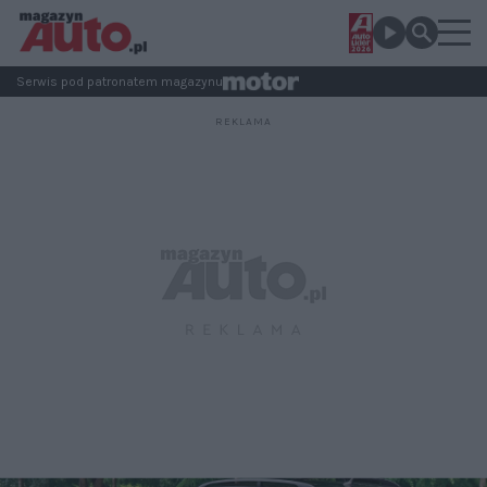
Serwis pod patronatem magazynu