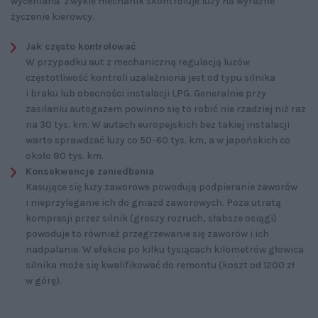
wyceniana. Zwykle mechanik skontroluje luzy na wyraźne
życzenie kierowcy.
Jak często kontrolować
W przypadku aut z mechaniczną regulacją luzów
częstotliwość kontroli uzależniona jest od typu silnika
i braku lub obecności instalacji LPG. Generalnie przy
zasilaniu autogazem powinno się to robić nie rzadziej niż raz
na 30 tys. km. W autach europejskich bez takiej instalacji
warto sprawdzać luzy co 50-60 tys. km, a w japońskich co
około 80 tys. km.
Konsekwencje zaniedbania
Kasujące się luzy zaworowe powodują podpieranie zaworów
i nieprzyleganie ich do gniazd zaworowych. Poza utratą
kompresji przez silnik (groszy rozruch, słabsze osiągi)
powoduje to również przegrzewanie się zaworów i ich
nadpalanie. W efekcie po kilku tysiącach kilometrów głowica
silnika może się kwalifikować do remontu (koszt od 1200 zł
w górę).