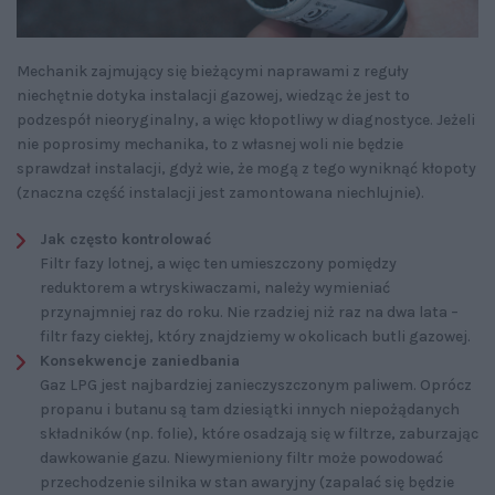
Mechanik zajmujący się bieżącymi naprawami z reguły
niechętnie dotyka instalacji gazowej, wiedząc że jest to
podzespół nieoryginalny, a więc kłopotliwy w diagnostyce. Jeżeli
nie poprosimy mechanika, to z własnej woli nie będzie
sprawdzał instalacji, gdyż wie, że mogą z tego wyniknąć kłopoty
(znaczna część instalacji jest zamontowana niechlujnie).
Jak często kontrolować
Filtr fazy lotnej, a więc ten umieszczony pomiędzy
reduktorem a wtryskiwaczami, należy wymieniać
przynajmniej raz do roku. Nie rzadziej niż raz na dwa lata –
filtr fazy ciekłej, który znajdziemy w okolicach butli gazowej.
Konsekwencje zaniedbania
Gaz LPG jest najbardziej zanieczyszczonym paliwem. Oprócz
propanu i butanu są tam dziesiątki innych niepożądanych
składników (np. folie), które osadzają się w filtrze, zaburzając
dawkowanie gazu. Niewymieniony filtr może powodować
przechodzenie silnika w stan awaryjny (zapalać się będzie