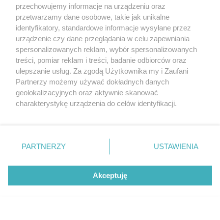
przechowujemy informacje na urządzeniu oraz
przetwarzamy dane osobowe, takie jak unikalne
identyfikatory, standardowe informacje wysyłane przez
urządzenie czy dane przeglądania w celu zapewniania
spersonalizowanych reklam, wybór spersonalizowanych
treści, pomiar reklam i treści, badanie odbiorców oraz
ulepszanie usług. Za zgodą Użytkownika my i Zaufani
Partnerzy możemy używać dokładnych danych
geolokalizacyjnych oraz aktywnie skanować
charakterystykę urządzenia do celów identyfikacji.
Ponieważ cenimy Twoją prywatność, prosimy o zgodę na
korzystanie z tych technologii poprzez kliknięcie
„Akceptuję”. Zgoda jest dobrowolna i zawsze możesz ją
zmienić/wycofać klikając przycisk ustawień prywatności
PARTNERZY
USTAWIENIA
znajdujący się w lewym dolnym rogu strony
. Niektóre
Wkręcenie prowadników
rodzaje przetwarzania danych nie wymagają zgody
Akceptuję
użytkownika, ale masz prawo sprzeciwić się takiemu
przetwarzaniu. Preferencje będą miały zastosowanie tylko
na tej witrynie.
Zapoznaj się z poniższymi informacjami, abyś mógł