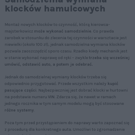
klocków hamulcowych
Montaż nowych klocków to czynność, którą kierowca-
majsterkowicz
może wykonać samodzielnie
. Co prawda
zarobek w stosunku do zlecenia tej czynności w warsztacie jest
niewielki (około 100 zł), jednak samodzielna wymiana klocków
pozwala zaoszczędzić sporo czasu. Rzadko kiedy mechanik jest
w stanie wykonać naprawę od ręki – zwykle
trzeba się wcześniej
umówić, odstawić auto, a potem je odebrać.
Jednak do samodzielnej wymiany klocków trzeba się
odpowiednio przygotować. Przede wszystkim należy
kupić
pasujące części
. Najbezpieczniej jest dobrać klocki w hurtowni
na podstawie numeru
VIN
. Zdarza się, że nawet w ramach
jednego rocznika w tym samym modelu mogą być stosowane
różne systemy
.
Poza tym przed przystąpieniem do naprawy warto zapoznać się
z procedurą dla konkretnego auta. Umożliwi to zgromadzenie