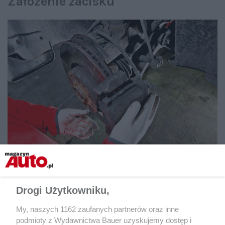
Założenie zacisku
Zacisk powinien nasunąć się na klocki bez oporu. Zakładamy
go tak, by otwory prowadników pokryły się z gwintami
Drogi Użytkowniku,
w jarzmie.
My, naszych 1162 zaufanych partnerów oraz inne
podmioty z Wydawnictwa Bauer uzyskujemy dostęp i