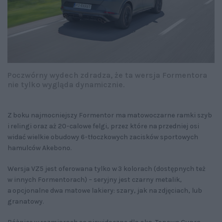
Poczwórny wydech zdradza, że ta wersja Formentora
nie tylko wygląda dynamicznie.
Z boku najmocniejszy Formentor ma matowoczarne ramki szyb
i relingi oraz aż 20-calowe felgi, przez które na przedniej osi
widać wielkie obudowy 6-tłoczkowych zacisków sportowych
hamulców Akebono.
Wersja VZ5 jest oferowana tylko w 3 kolorach (dostępnych też
w innych Formentorach) – seryjny jest czarny metalik,
a opcjonalne dwa matowe lakiery: szary, jak na zdjęciach, lub
granatowy.