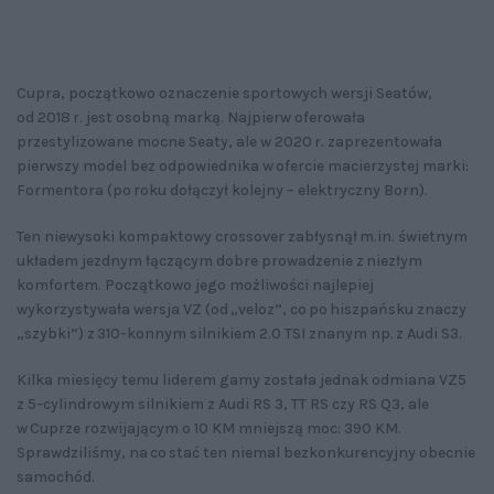
Cupra, początkowo oznaczenie sportowych wersji Seatów,
od 2018 r. jest osobną marką. Najpierw oferowała
przestylizowane mocne Seaty, ale w 2020 r. zaprezentowała
pierwszy model bez odpowiednika w ofercie macierzystej marki:
Formentora (po roku dołączył kolejny – elektryczny Born).
Ten niewysoki kompaktowy crossover zabłysnął m.in. świetnym
układem jezdnym łączącym dobre prowadzenie z niezłym
komfortem. Początkowo jego możliwości najlepiej
wykorzystywała wersja VZ (od „veloz”, co po hiszpańsku znaczy
„szybki”) z 310-konnym silnikiem 2.0 TSI znanym np. z Audi S3.
Kilka miesięcy temu liderem gamy została jednak odmiana VZ5
z 5-cylindrowym silnikiem z Audi RS 3, TT RS czy RS Q3, ale
w Cuprze rozwijającym o 10 KM mniejszą moc: 390 KM.
Sprawdziliśmy, na co stać ten niemal bezkonkurencyjny obecnie
samochód.