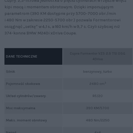
Cupry. 2,5-litrowa jednostka o pięciu cylindrach w rzędzie wręcz
kipi mocą i momentem obrotowym. Dzięki imponującym
parametrom (390 KM dostępne przy 5700-7000 obr./min
i 480 Nm w zakresie 2250-5700 obr.) pozwala Formentorowi
osiągnąć „setkę” w 4,1 s, a 160 km/h w 9,7 s. Czyli szybciej niż
374-konne BMW M240i xDrive Coupe.
Cupra Formentor VZ5 2.5 TSI DSG
DANE TECHNICZNE
4Drive
Silnik
benzynowy, turbo
3
Pojemność skokowa
2480 cm
Układ cylindrów/zawory
R5/20
Moc maksymalna
390 KM/5700
Maks. moment obrotowy
480 Nm/2250
Napęd
4x4