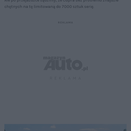
Ale po przejażdżce sądzimy, że Cupra bez problemu znajdzie
chętnych na tę limitowaną do 7000 sztuk serię.