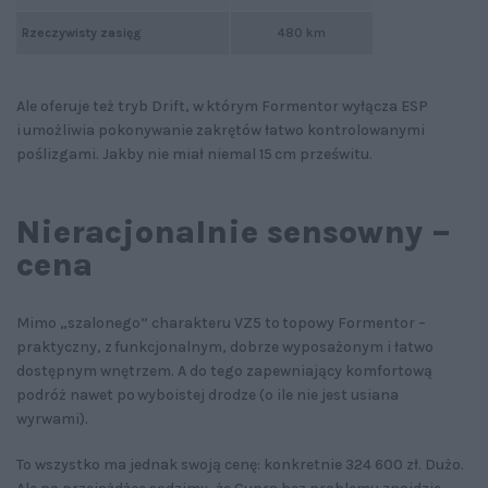
Rzeczywisty zasięg
480 km
Ale oferuje też tryb Drift, w którym Formentor wyłącza ESP
i umożliwia pokonywanie zakrętów łatwo kontrolowanymi
poślizgami. Jakby nie miał niemal 15 cm prześwitu.
Nieracjonalnie sensowny –
cena
Mimo „szalonego” charakteru VZ5 to topowy Formentor –
praktyczny, z funkcjonalnym, dobrze wyposażonym i łatwo
dostępnym wnętrzem. A do tego zapewniający komfortową
podróż nawet po wyboistej drodze (o ile nie jest usiana
wyrwami).
To wszystko ma jednak swoją cenę: konkretnie 324 600 zł. Dużo.