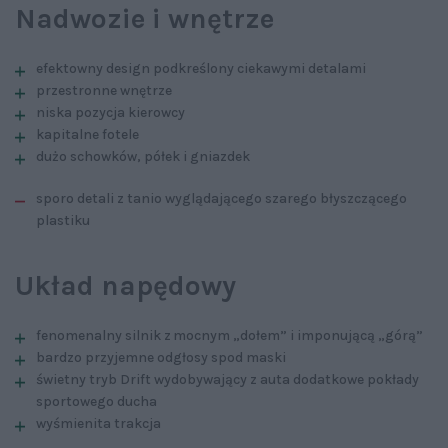
Nadwozie i wnętrze
efektowny design podkreślony ciekawymi detalami
przestronne wnętrze
niska pozycja kierowcy
kapitalne fotele
dużo schowków, półek i gniazdek
sporo detali z tanio wyglądającego szarego błyszczącego
plastiku
Układ napędowy
fenomenalny silnik z mocnym „dołem” i imponującą „górą”
bardzo przyjemne odgłosy spod maski
świetny tryb Drift wydobywający z auta dodatkowe pokłady
sportowego ducha
wyśmienita trakcja