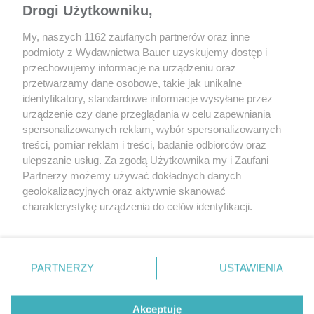
Drogi Użytkowniku,
My, naszych 1162 zaufanych partnerów oraz inne
podmioty z Wydawnictwa Bauer uzyskujemy dostęp i
przechowujemy informacje na urządzeniu oraz
przetwarzamy dane osobowe, takie jak unikalne
identyfikatory, standardowe informacje wysyłane przez
urządzenie czy dane przeglądania w celu zapewniania
AKTUALNOŚCI
TEST
spersonalizowanych reklam, wybór spersonalizowanych
Cupra Formentor VZ5 za 312 tys. zł
Cupra Formentor VZ 
treści, pomiar reklam i treści, badanie odbiorców oraz
– droższa i słabsza od Audi RS Q3
245 DSG – TEST
ulepszanie usług. Za zgodą Użytkownika my i Zaufani
i Mercedesa-AMG GLA 45 S
Partnerzy możemy używać dokładnych danych
geolokalizacyjnych oraz aktywnie skanować
charakterystykę urządzenia do celów identyfikacji.
Ponieważ cenimy Twoją prywatność, prosimy o zgodę na
korzystanie z tych technologii poprzez kliknięcie
„Akceptuję”. Zgoda jest dobrowolna i zawsze możesz ją
zmienić/wycofać klikając przycisk ustawień prywatności
PARTNERZY
USTAWIENIA
znajdujący się w lewym dolnym rogu strony
. Niektóre
rodzaje przetwarzania danych nie wymagają zgody
REKLAMA
REDAKCJA
REGULAMIN SERWISU
POLITYKA PRYWATNOŚCI
Akceptuję
użytkownika, ale masz prawo sprzeciwić się takiemu