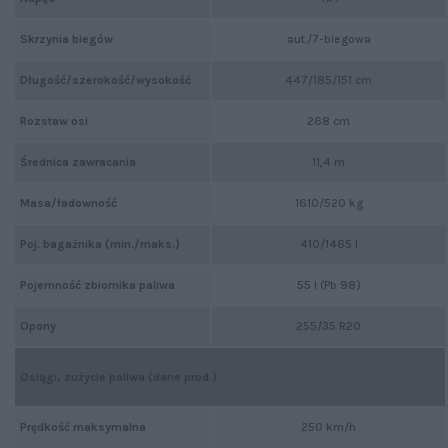
Skrzynia biegów
aut./7-biegowa
Długość/szerokość/wysokość
447/185/151 cm
Rozstaw osi
268 cm
Średnica zawracania
11,4 m
Masa/ładowność
1610/520 kg
Poj. bagażnika (min./maks.)
410/1465 l
Pojemność zbiornika paliwa
55 l (Pb 98)
Opony
255/35 R20
Osiągi, zużycie paliwa (dane prod.)
Prędkość maksymalna
250 km/h