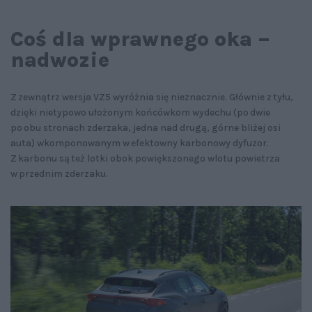
Coś dla wprawnego oka –
nadwozie
Z zewnątrz wersja VZ5 wyróżnia się nieznacznie. Głównie z tyłu,
dzięki nietypowo ułożonym końcówkom wydechu (po dwie
po obu stronach zderzaka, jedna nad drugą, górne bliżej osi
auta) wkomponowanym w efektowny karbonowy dyfuzor.
Z karbonu są też lotki obok powiększonego wlotu powietrza
w przednim zderzaku.