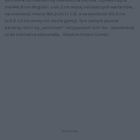
Różnice w rozmiarach są niewidoczne dla oka. Topowa Cupra
ma 446,8 cm długości, o ok. 2 cm więcej od słabszych wariantów,
na szerokość mierzy 185,2 cm (+ 1,3), a na wysokość 150,5 cm
(o 0,6-1,5 cm mniej niż reszta gamy). Tym samym jeszcze
bardziej różni się „wzrostem” od typowych SUV-ów – wysokością
co do milimetra odpowiada... Skodzie Octavii Combi.