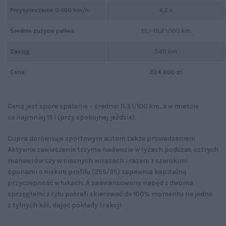
Przyspieszenie 0-100 km/h
4,2 s
Średnie zużycie paliwa
10,1-10,2 l/100 km
Zasięg
540 km
Cena
324 600 zł
Ceną jest spore spalanie – średnio 11,3 l/100 km, a w mieście
co najmniej 15 l (przy spokojnej jeździe).
Cupra dorównuje sportowym autom także prowadzeniem.
Aktywne zawieszenie trzyma nadwozie w ryzach podczas ostrych
manewrów czy w ciasnych wirażach i razem z szerokimi
oponami o niskim profilu (255/35) zapewnia kapitalną
przyczepność w łukach. A zaawansowany napęd z dwoma
sprzęgłami z tyłu potrafi skierować do 100% momentu na jedno
z tylnych kół, dając pokłady trakcji.