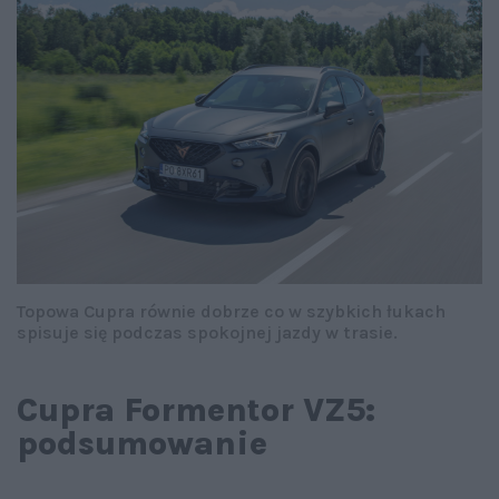
Topowa Cupra równie dobrze co w szybkich łukach
spisuje się podczas spokojnej jazdy w trasie.
Cupra Formentor VZ5:
podsumowanie