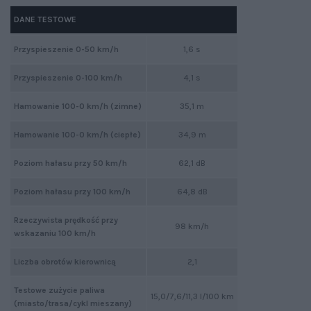
DANE TESTOWE
Przyspieszenie 0-50 km/h
1,6 s
Przyspieszenie 0-100 km/h
4,1 s
Hamowanie 100-0 km/h (zimne)
35,1 m
Hamowanie 100-0 km/h (ciepłe)
34,9 m
Poziom hałasu przy 50 km/h
62,1 dB
Poziom hałasu przy 100 km/h
64,8 dB
Rzeczywista prędkość przy
98 km/h
wskazaniu 100 km/h
Liczba obrotów kierownicą
2,1
Testowe zużycie paliwa
15,0/7,6/11,3 l/100 km
(miasto/trasa/cykl mieszany)