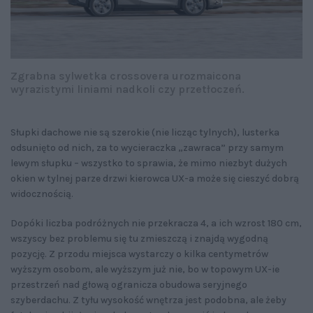
Zgrabna sylwetka crossovera urozmaicona
wyrazistymi liniami nadkoli czy przetłoczeń.
Słupki dachowe nie są szerokie (nie licząc tylnych), lusterka
odsunięto od nich, za to wycieraczka „zawraca” przy samym
lewym słupku – wszystko to sprawia, że mimo niezbyt dużych
okien w tylnej parze drzwi kierowca UX-a może się cieszyć dobrą
widocznością.
Dopóki liczba podróżnych nie przekracza 4, a ich wzrost 180 cm,
wszyscy bez problemu się tu zmieszczą i znajdą wygodną
pozycję. Z przodu miejsca wystarczy o kilka centymetrów
wyższym osobom, ale wyższym już nie, bo w topowym UX-ie
przestrzeń nad głową ogranicza obudowa seryjnego
szyberdachu. Z tyłu wysokość wnętrza jest podobna, ale żeby