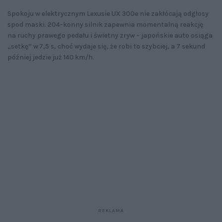
Spokoju w elektrycznym Lexusie UX 300e nie zakłócają odgłosy
spod maski. 204-konny silnik zapewnia momentalną reakcję
na ruchy prawego pedału i świetny zryw – japońskie auto osiąga
„setkę” w 7,5 s, choć wydaje się, że robi to szybciej, a 7 sekund
później jedzie już 140 km/h.