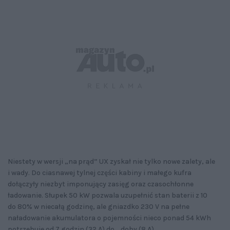
Niestety w wersji „na prąd” UX zyskał nie tylko nowe zalety, ale
i wady. Do ciasnawej tylnej części kabiny i małego kufra
dołączyły niezbyt imponujący zasięg oraz czasochłonne
ładowanie. Słupek 50 kW pozwala uzupełnić stan baterii z 10
do 80% w niecałą godzinę, ale gniazdko 230 V na pełne
naładowanie akumulatora o pojemności nieco ponad 54 kWh
potrzebuje od 7 godzin (32 A) do... doby (8 A).