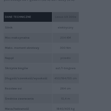
DANE TECHNICZNE
Lexus UX 300e
Silnik
elektryczny
Moc maksymalna
204 KM
Maks. moment obrotowy
300 Nm
Napęd
przedni
Skrzynia biegów
aut./1-biegowa
Długość/szerokość/wysokość
450/184/155 cm
Rozstaw osi
264 cm
Średnica zawracania
10,4 m
Masa/ładowność
1840/405 kg