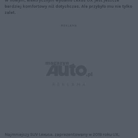
W nowym, elektrycznym wydaniu Lexus UX jest jeszcze
bardziej komfortowy niż dotychczas. Ale przybyło mu nie tylko
zalet.
Najmniejszy SUV Lexusa, zaprezentowany w 2018 roku UX,