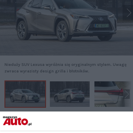
Nieduży SUV Lexusa wyróżnia się oryginalnym stylem. Uwagę
zwraca wyrazisty design grilla i błotników.
Udostępnij