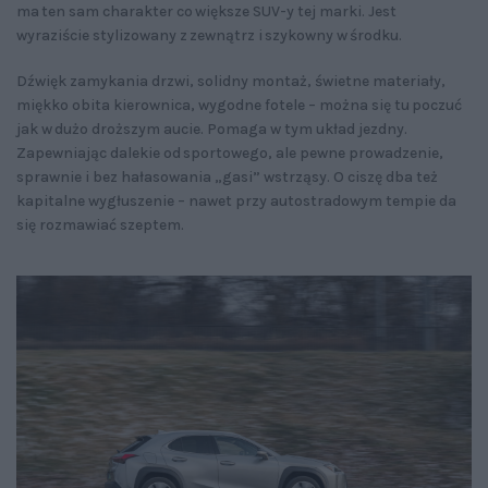
ma ten sam charakter co większe SUV-y tej marki. Jest
wyraziście stylizowany z zewnątrz i szykowny w środku.
Dźwięk zamykania drzwi, solidny montaż, świetne materiały,
miękko obita kierownica, wygodne fotele – można się tu poczuć
jak w dużo droższym aucie. Pomaga w tym układ jezdny.
Zapewniając dalekie od sportowego, ale pewne prowadzenie,
sprawnie i bez hałasowania „gasi” wstrząsy. O ciszę dba też
kapitalne wygłuszenie – nawet przy autostradowym tempie da
się rozmawiać szeptem.