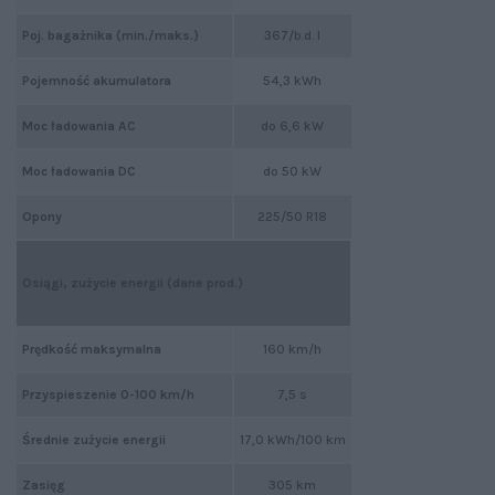
Poj. bagażnika (min./maks.)
367/b.d. l
Pojemność akumulatora
54,3 kWh
Moc ładowania AC
do 6,6 kW
Moc ładowania DC
do 50 kW
Opony
225/50 R18
Osiągi, zużycie energii (dane prod.)
Prędkość maksymalna
160 km/h
Przyspieszenie 0-100 km/h
7,5 s
Średnie zużycie energii
17,0 kWh/100 km
Zasięg
305 km