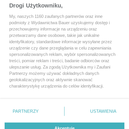
Drogi Użytkowniku,
My, naszych 1160 zaufanych partnerów oraz inne
podmioty z Wydawnictwa Bauer uzyskujemy dostęp i
przechowujemy informacje na urządzeniu oraz
przetwarzamy dane osobowe, takie jak unikalne
identyfikatory, standardowe informacje wysyłane przez
urządzenie czy dane przeglądania w celu zapewniania
spersonalizowanych reklam, wybór spersonalizowanych
treści, pomiar reklam i treści, badanie odbiorców oraz
ulepszanie usług. Za zgodą Użytkownika my i Zaufani
Partnerzy możemy używać dokładnych danych
geolokalizacyjnych oraz aktywnie skanować
charakterystykę urządzenia do celów identyfikacji.
Ponieważ cenimy Twoją prywatność, prosimy o zgodę na
korzystanie z tych technologii poprzez kliknięcie
„Akceptuję”. Zgoda jest dobrowolna i zawsze możesz ją
zmienić/wycofać klikając przycisk ustawień prywatności
PARTNERZY
USTAWIENIA
znajdujący się w lewym dolnym rogu strony
. Niektóre
rodzaje przetwarzania danych nie wymagają zgody
Akceptuję