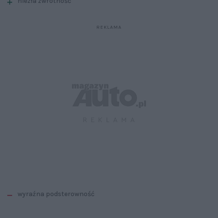
niezła zwrotność
wyraźna podsterowność