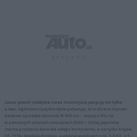
Lexus powoli zdobywa coraz mocniejszą pozycję nie tylko
u nas.
Ogólnoeuropejskie dane pokazują, że w okresie styczeń-
kwiecień sprzedaż wyniosła 19 359 szt. – więcej o 13% niż
w pierwszych czterech miesiącach 2022 r. (tutaj japońska
marka przytacza dane dla całego kontynentu, a nie tylko krajów
UE, EFTA i Wielkiej Brytanii, w efekcie wynik jest o ok. 3,3 tys. szt.