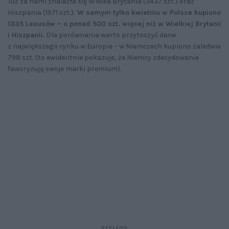
Tuż za nami znalazła się Wielka Brytania (3437 szt.) oraz
Hiszpania (1971 szt.).
W samym tylko kwietniu w Polsce kupiono
1335 Lexusów – o ponad 500 szt. więcej niż w Wielkiej Brytanii
i Hiszpanii.
Dla porównania warto przytoczyć dane
z największego rynku w Europie – w Niemczech kupiono zaledwie
798 szt. (to ewidentnie pokazuje, że Niemcy zdecydowanie
faworyzują swoje marki premium).