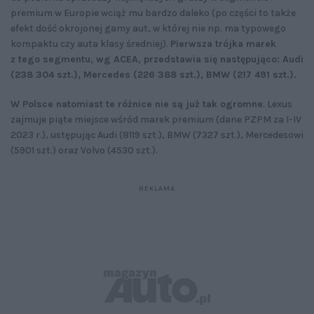
premium w Europie wciąż mu bardzo daleko (po części to także
efekt dość okrojonej gamy aut, w której nie np. ma typowego
kompaktu czy auta klasy średniej).
Pierwsza trójka marek
z tego segmentu, wg ACEA, przedstawia się następująco: Audi
(238 304 szt.), Mercedes (226 388 szt.), BMW (217 491 szt.).
W Polsce natomiast te różnice nie są już tak ogromne
. Lexus
zajmuje piąte miejsce wśród marek premium (dane PZPM za I-IV
2023 r.), ustępując Audi (8119 szt.), BMW (7327 szt.), Mercedesowi
(5901 szt.) oraz Volvo (4530 szt.).