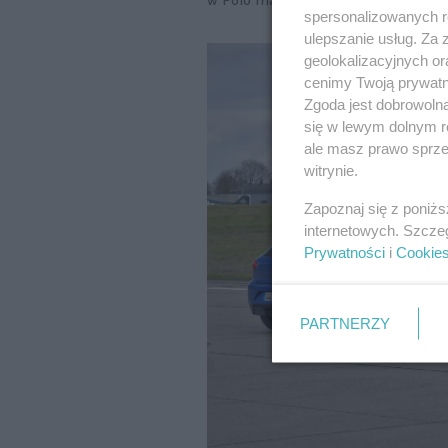
w Polo mąci jedynie mocno pochylo
spersonalizowanych re
ulepszanie usług. Za
geolokalizacyjnych or
cenimy Twoją prywatno
Zgoda jest dobrowoln
się w lewym dolnym r
ale masz prawo sprzec
witrynie.
Zapoznaj się z poniż
internetowych. Szcze
Prywatności
i
Cookie
PARTNERZY