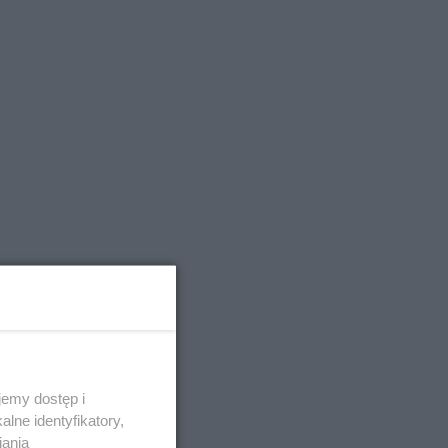
emy dostęp i
lne identyfikatory,
iania