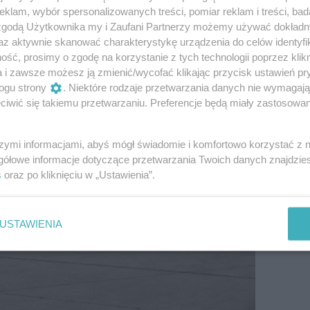
na i stosunkowo mała przednia szyba.
klam, wybór spersonalizowanych treści, pomiar reklam i treści, bad
 zgodą Użytkownika my i Zaufani Partnerzy możemy używać dokład
az aktywnie skanować charakterystykę urządzenia do celów identyfi
ść, prosimy o zgodę na korzystanie z tych technologii poprzez klikn
a i zawsze możesz ją zmienić/wycofać klikając przycisk ustawień pr
ogu strony
. Niektóre rodzaje przetwarzania danych nie wymagaj
iwić się takiemu przetwarzaniu. Preferencje będą miały zastosowanie
szymi informacjami, abyś mógł świadomie i komfortowo korzystać z
gółowe informacje dotyczące przetwarzania Twoich danych znajdzi
s
oraz po kliknięciu w „Ustawienia”.
USTAWIENIA