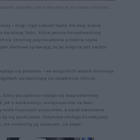
warte sylwetki, ale nietrudno je od siebie odróżnić.
wszy i drugi rząd siedzeń Seata. Ale obaj bracia
e świeższej Fabii, która jeszcze konsekwentniej
hnię. Stromiej poprowadzona przednia szyba
upki dachowe sprawiają, że jej wnętrze jest bardzo
 wydaje się podobna – we wszystkich autach dominuje
zegółach uwidaczniają się zasadnicze różnice.
o, który początkowo wydaje się bezproblemowy.
k jak u konkurencji, umiejscowiono na lewo
y wiele fizycznych przycisków, a panel sterowania
a by się spodziewać. Dotykowa obsługa klimatyzacji
 nie zmienimy jej ustawień „na ślepo”.