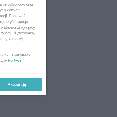
anie odbiorców oraz
nych danych
kacji. Ponieważ
ięcie „Akceptuję”.
ywatności znajdujący
ą zgody użytkownika,
 tylko na tej
 naszych serwisów
esz w
Polityce
Akceptuję