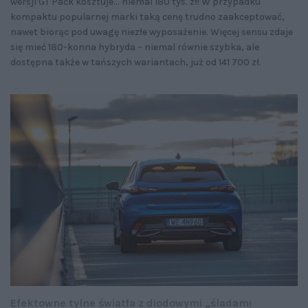
wersji GT Pack kosztuje... niemal 180 tys. zł! W przypadku
kompaktu popularnej marki taką cenę trudno zaakceptować,
nawet biorąc pod uwagę niezłe wyposażenie. Więcej sensu zdaje
się mieć 180-konna hybryda – niemal równie szybka, ale
dostępna także w tańszych wariantach, już od 141 700 zł.
Efektowne tylne światła z diodowymi „śladami