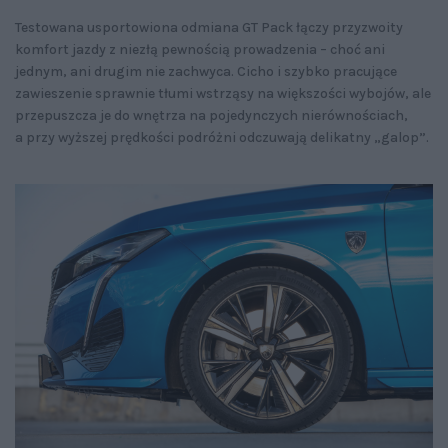
Testowana usportowiona odmiana GT Pack łączy przyzwoity
komfort jazdy z niezłą pewnością prowadzenia – choć ani
jednym, ani drugim nie zachwyca. Cicho i szybko pracujące
zawieszenie sprawnie tłumi wstrząsy na większości wybojów, ale
przepuszcza je do wnętrza na pojedynczych nierównościach,
a przy wyższej prędkości podróżni odczuwają delikatny „galop”.