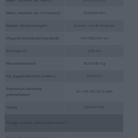
Maks. moment obr. (benz.)
250 Nm/1750
Maks. moment obr. (el./łączny)
320/360 Nm
Napęd, skrzynia biegów
przedni, aut./8-biegowa
Długość/szerokość/wysokość
437/185/144 cm
Rozstaw osi
268 cm
Masa/ładowność
1633/487 kg
Poj. bagażnika (min./maks.)
361/1271 l
Pojemność zbiornika
40 l (Pb 95)/12,4 kWh
paliwa/baterii
Opony
225/40 R18
Osiągi, zużycie paliwa (dane prod.)