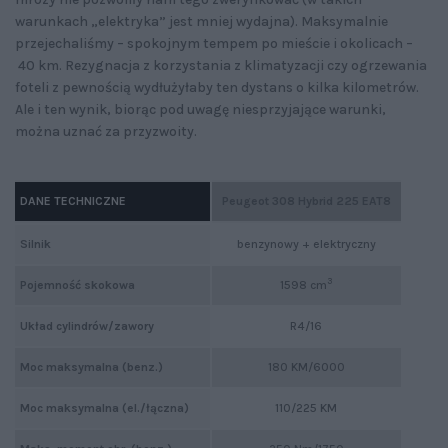
warunkach „elektryka” jest mniej wydajna). Maksymalnie
przejechaliśmy – spokojnym tempem po mieście i okolicach –
40 km. Rezygnacja z korzystania z klimatyzacji czy ogrzewania
foteli z pewnością wydłużyłaby ten dystans o kilka kilometrów.
Ale i ten wynik, biorąc pod uwagę niesprzyjające warunki,
można uznać za przyzwoity.
DANE TECHNICZNE
Peugeot 308 Hybrid 225 EAT8
Silnik
benzynowy + elektryczny
3
Pojemność skokowa
1598 cm
Układ cylindrów/zawory
R4/16
Moc maksymalna (benz.)
180 KM/6000
Moc maksymalna (el./łączna)
110/225 KM