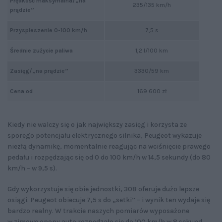
Prędkość maksymalna/„na
235/135 km/h
prądzie”
Przyspieszenie 0-100 km/h
7,5 s
Średnie zużycie paliwa
1,2 l/100 km
Zasięg/„na prądzie”
3330/59 km
Cena od
169 600 zł
Kiedy nie walczy się o jak największy zasięg i korzysta ze
sporego potencjału elektrycznego silnika, Peugeot wykazuje
niezłą dynamikę, momentalnie reagując na wciśnięcie prawego
pedału i rozpędzając się od 0 do 100 km/h w 14,5 sekundy (do 80
km/h – w 9,5 s).
Gdy wykorzystuje się obie jednostki, 308 oferuje dużo lepsze
osiągi. Peugeot obiecuje 7,5 s do „setki” – i wynik ten wydaje się
bardzo realny. W trakcie naszych pomiarów wyposażone
w zimowe opony auto rozpędzało się do 100 km/h w 8 sekund,