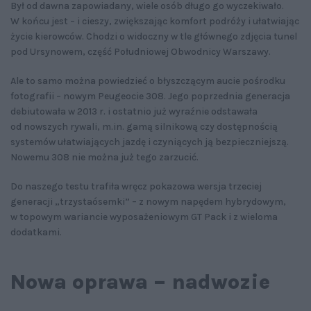
Był od dawna zapowiadany, wiele osób długo go wyczekiwało.
W końcu jest – i cieszy, zwiększając komfort podróży i ułatwiając
życie kierowców. Chodzi o widoczny w tle głównego zdjęcia tunel
pod Ursynowem, część Południowej Obwodnicy Warszawy.
Ale to samo można powiedzieć o błyszczącym aucie pośrodku
fotografii – nowym Peugeocie 308. Jego poprzednia generacja
debiutowała w 2013 r. i ostatnio już wyraźnie odstawała
od nowszych rywali, m.in. gamą silnikową czy dostępnością
systemów ułatwiających jazdę i czyniących ją bezpieczniejszą.
Nowemu 308 nie można już tego zarzucić.
Do naszego testu trafiła wręcz pokazowa wersja trzeciej
generacji „trzystaósemki” – z nowym napędem hybrydowym,
w topowym wariancie wyposażeniowym GT Pack i z wieloma
dodatkami.
Nowa oprawa – nadwozie