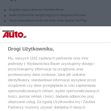
bogate wyposażenie standardowe
wiele systemów zwiększających bezpieczeństwo
bezprzewodowe Android Auto oraz Apple CarPlay
horrendalna cena testowanej wersji
Kompaktowy Peugeot w swoim najnowszym wydaniu zyskał
ciekawy wygląd, bardziej dopracowane wnętrze i wiele nowych
Drogi Użytkowniku,
systemów wsparcia kierowcy, a przede wszystkim – gamę
silnikową rozszerzoną o warianty hybrydowe. Francuzi nie
My, naszych 1162 zaufanych partnerów oraz inne
wyeliminowali jednak wszystkich słabych stron 308 i dołożyli
podmioty z Wydawnictwa Bauer uzyskujemy dostęp i
jeszcze jedną – bardzo wysoką cenę.
przechowujemy informacje na urządzeniu oraz
przetwarzamy dane osobowe, takie jak unikalne
identyfikatory, standardowe informacje wysyłane przez
Peugeot 308 Hybrid 225:
urządzenie czy dane przeglądania w celu zapewniania
spersonalizowanych reklam, wybór spersonalizowanych
galeria zdjęć
treści, pomiar reklam i treści, badanie odbiorców oraz
ulepszanie usług. Za zgodą Użytkownika my i Zaufani
Partnerzy możemy używać dokładnych danych