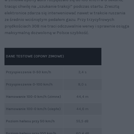
tracąc chwilę na „szukanie trakcji” podczas startu. Zresztą
elektronice zdarza się interweniować nawet w trakcie ruszania
ze średnio wciśniętym pedałem gazu. Przy trzycyfrowych
prędkościach 308 nie traci odczuwalnie werwy i sprawnie osiąga
maksymalną dozwoloną w Polsce szybkość.
DANE TESTOWE (OPONY ZIMOWE)
Przyspieszenie 0-50 km/h
3,4 s
Przyspieszenie 0-100 km/h
8,0 s
Hamowanie 100-0 km/h (zimne)
44,4 m
Hamowanie 100-0 km/h (ciepłe)
44,6 m
Poziom hałasu przy 50 km/h
55,5 dB
Poziom hałasu przy 100 km/h
60,4 dB