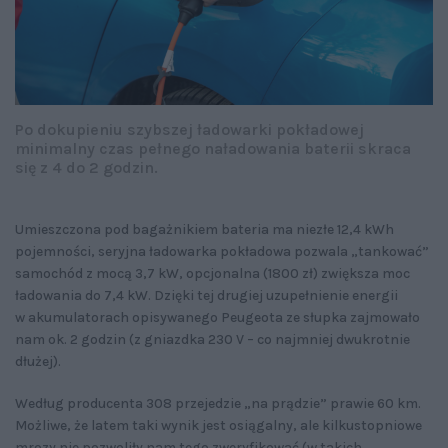
Po dokupieniu szybszej ładowarki pokładowej
minimalny czas pełnego naładowania baterii skraca
się z 4 do 2 godzin.
Umieszczona pod bagażnikiem bateria ma niezłe 12,4 kWh
pojemności, seryjna ładowarka pokładowa pozwala „tankować”
samochód z mocą 3,7 kW, opcjonalna (1800 zł) zwiększa moc
ładowania do 7,4 kW. Dzięki tej drugiej uzupełnienie energii
w akumulatorach opisywanego Peugeota ze słupka zajmowało
nam ok. 2 godzin (z gniazdka 230 V – co najmniej dwukrotnie
dłużej).
Według producenta 308 przejedzie „na prądzie” prawie 60 km.
Możliwe, że latem taki wynik jest osiągalny, ale kilkustopniowe
mrozy nie pozwoliły nam tego zweryfikować (w takich