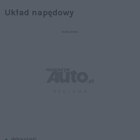
Układ napędowy
dobre osiągi