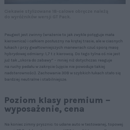
Ciekawie stylizowane 18-calowe obręcze należą
do wyróżników wersji GT Pack.
Peugeot jest zwinny (wrażenie to jak zwykle potęguje mała
kierownica) i całkiem posłuszny na krętej trasie, ale w ciasnych
łukach i przy gwałtowniejszych manewrach czuć sporą masę
hybrydowej odmiany: 1,7 t z kierowcą. Do tego tylna oś nie jest
już tak „skora do zabawy” – mniej niż dotychczas reaguje
na ruchy pedału w zakręcie (ujęcie nie powoduje takiej
nadsterowności). Zachowanie 308 w szybkich łukach stało się
bardziej neutralne i stabilniejsze.
Poziom klasy premium –
wyposażenie, cena
Na koniec zimny prysznic: to udane auto w testowanej, topowej