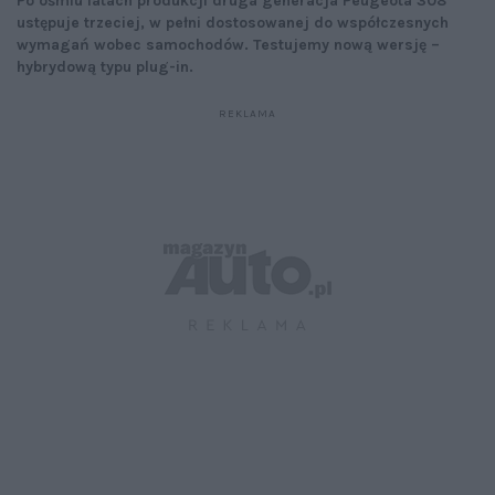
Po ośmiu latach produkcji druga generacja Peugeota 308
ustępuje trzeciej, w pełni dostosowanej do współczesnych
wymagań wobec samochodów. Testujemy nową wersję –
hybrydową typu plug-in.