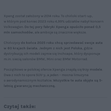
Xpeng został założony w 2014 roku. To chiński start-up,
w którym pod koniec 2023 roku 4,99% udziałów nabył koncern
Volkswagen.
Do tej pory fabryki Xpenga opuściło ponad 0,5
mln samochodów
, ale ambicje są znacznie większe.
Chińczycy
do końca 2025 roku chcą sprzedawać swoje auta
w 60 krajach świata. Jednym z nich jest Polska
, gdzie
dystrybucją ich modeli zajmie się Inchcape, który dysponuje
m.in. siecią salonów BMW, Mini oraz BMW Motorrad.
Początkowo w polskiej ofercie Xpenga znajdą się
trzy modele
.
Dwa z nich to spore SUV-y, a jeden – mocna limuzyna
o aerodynamicznym kształcie.
Wszystkie te auta objęte są 5-
letnią gwarancją mechaniczną.
Czytaj także: