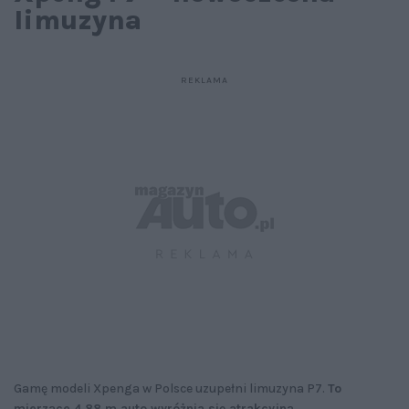
limuzyna
Gamę modeli Xpenga w Polsce uzupełni limuzyna P7.
To
mierzące 4,88 m auto wyróżnia się atrakcyjną,