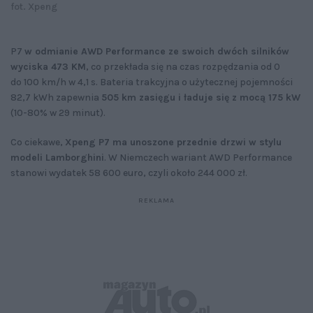
fot. Xpeng
P7
w odmianie AWD Performance ze swoich dwóch silników
wyciska 473 KM
, co przekłada się na czas rozpędzania od 0
do 100 km/h w 4,1 s. Bateria trakcyjna o użytecznej pojemności
82,7 kWh zapewnia
505 km zasięgu i ładuje się z mocą 175 kW
(10-80% w 29 minut).
Co ciekawe,
Xpeng P7 ma unoszone przednie drzwi w stylu
modeli Lamborghini
. W Niemczech wariant AWD Performance
stanowi wydatek 58 600 euro, czyli około 244 000 zł.