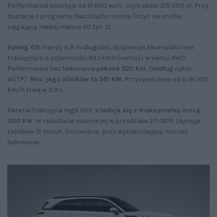
Performance kosztuje od 51 600 euro, czyli około 215 000 zł. Przy
dopłacie z programu NaszEauto można liczyć na zniżkę
sięgającą maksymalnie 40 tys. zł.
Xpeng G9
mierzy 4,9 m długości, dysponuje akumulatorem
trakcyjnym o pojemności 93,1 kWh (netto) i w wersji AWD
Performance bez ładowania
pokona 520 km
(według cyklu
WLTP).
Moc jego silników to 551 KM
. Przyspieszenie od 0 do 100
km/h trwa w 3,9 s.
Bateria trakcyjna tego SUV-a
ładuje się z maksymalną mocą
300 kW
. W rezultacie nabicie jej w przedziale 20-80% zajmuje
zaledwie 15 minut. Oczywiście, przy wystarczającą mocnej
ładowarce.