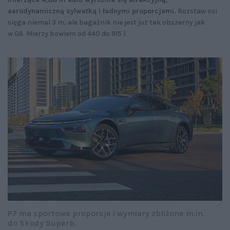
aerodynamiczną sylwetką i ładnymi proporcjami.
Rozstaw osi
sięga niemal 3 m, ale bagażnik nie jest już tak obszerny jak
w G6. Mierzy bowiem od 440 do 915 l.
P7 ma sportowe proporcje i wymiary zbliżone m.in.
do Skody Superb.