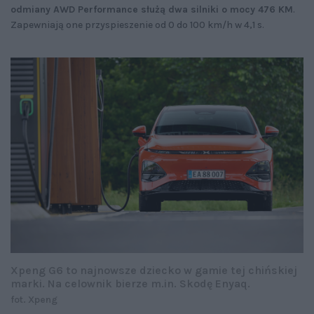
odmiany AWD Performance służą dwa silniki o mocy 476 KM
.
Zapewniają one przyspieszenie od 0 do 100 km/h w 4,1 s.
Xpeng G6 to najnowsze dziecko w gamie tej chińskiej
marki. Na celownik bierze m.in. Skodę Enyaq.
fot. Xpeng