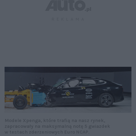
Modele Xpenga, które trafią na nasz rynek,
zapracowały na maksymalną notę 5 gwiazdek
w testach zderzeniowych Euro NCAP.