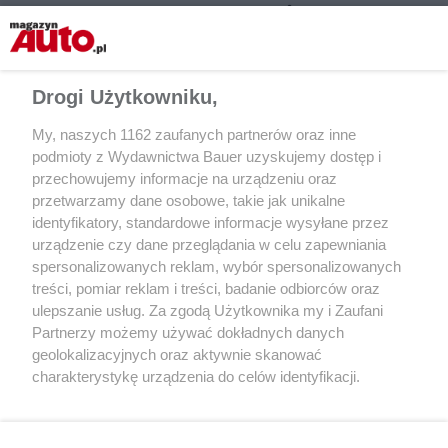
CZYTAJ TAKŻE
Drogi Użytkowniku,
My, naszych 1162 zaufanych partnerów oraz inne
podmioty z Wydawnictwa Bauer uzyskujemy dostęp i
przechowujemy informacje na urządzeniu oraz
przetwarzamy dane osobowe, takie jak unikalne
identyfikatory, standardowe informacje wysyłane przez
urządzenie czy dane przeglądania w celu zapewniania
spersonalizowanych reklam, wybór spersonalizowanych
AKTUALNOŚCI
AKTUALNOŚCI
treści, pomiar reklam i treści, badanie odbiorców oraz
Wzrosły opłaty na trzech odcinkach
Remonty nawierzchn
ulepszanie usług. Za zgodą Użytkownika my i Zaufani
autostrady A2
Łodzią a Warszawą
Partnerzy możemy używać dokładnych danych
geolokalizacyjnych oraz aktywnie skanować
charakterystykę urządzenia do celów identyfikacji.
Ponieważ cenimy Twoją prywatność, prosimy o zgodę na
korzystanie z tych technologii poprzez kliknięcie
„Akceptuję”. Zgoda jest dobrowolna i zawsze możesz ją