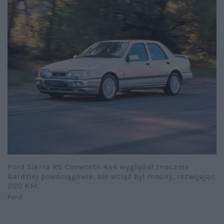
Ford Sierra RS Cosworth 4x4 wyglądał znacznie
bardziej powściągliwie, ale wciąż był mocny, rozwijając
220 KM.
Ford