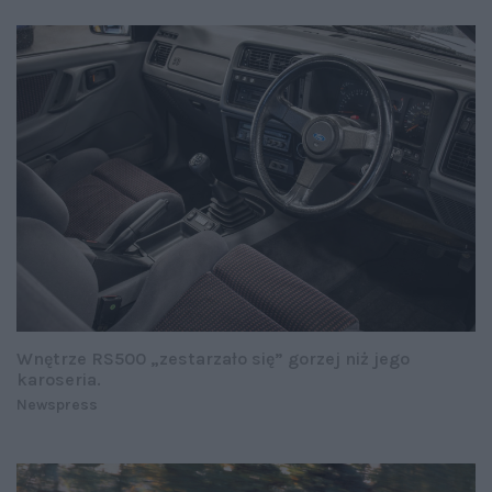
Wnętrze RS500 „zestarzało się” gorzej niż jego
karoseria.
Newspress