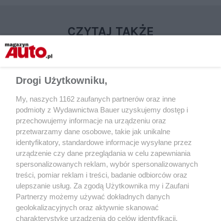
CZYTAJ TAKŻE
Drogi Użytkowniku,
My, naszych 1162 zaufanych partnerów oraz inne
podmioty z Wydawnictwa Bauer uzyskujemy dostęp i
przechowujemy informacje na urządzeniu oraz
przetwarzamy dane osobowe, takie jak unikalne
identyfikatory, standardowe informacje wysyłane przez
urządzenie czy dane przeglądania w celu zapewniania
UŻYWANE
AUTA KLASYCZNE
spersonalizowanych reklam, wybór spersonalizowanych
Używana Sierra RS Cosworth –
Ford Sierra RS Cosw
treści, pomiar reklam i treści, badanie odbiorców oraz
Ford, który motoryzacyjnej
190 E 3.2 AMG – por
ulepszanie usług. Za zgodą Użytkownika my i Zaufani
arystokracji się nie kłaniał
Partnerzy możemy używać dokładnych danych
geolokalizacyjnych oraz aktywnie skanować
charakterystykę urządzenia do celów identyfikacji.