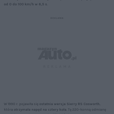
od 0 do 100 km/h w 6,5 s
.
W 1990 r. pojawiła się
ostatnia wersja Sierry RS Cosworth
,
która
otrzymała napęd na cztery koła
. Tę 220-konną odmianę