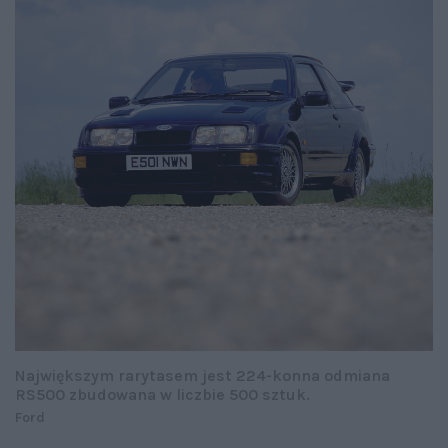
Największym rarytasem jest 224-konna odmiana
RS500 zbudowana w liczbie 500 sztuk.
Ford