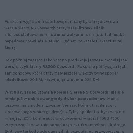
Punktem wyjścia dla sportowej odmiany była trzydrzwiowa
wersja Sierry. RS Cosworth otrzymał
2-litrowy silnik
z turbodoładowaniem i dwoma wałkami rozrządu. Jednostka
napędowa rozwijała 204 KM
. Ogółem powstało 6021 sztuk tej
Sierry.
Rok później zaczęto i skończono produkcję
jeszcze mocniejszej
wersji, czyli Sierry RS500 Cosworth
. Powstało pół tysiąca tych
samochodów, które otrzymały jeszcze większy tylny spoiler
i
dodatkowe 20 KM, rozwijając w sumie 224 KM
.
W 1988 r. zadebiutowała kolejna Sierra RS Cosworth, ale nie
miała już w sobie awangardy dwóch poprzedników
. Model
bazował na zmodernizowanej Sierrze, która utraciła sporo
z pierwotnego śmiałego designu. Tylny spoiler też był znacznie
mniejszy. 204-konne auto produkowano w latach 1988-1990.
W tym czasie powstało ponad 11 tys. sztuk samochodu, którego
2-litrowy turbodoładowany silnik pozwalał na przyspieszenie