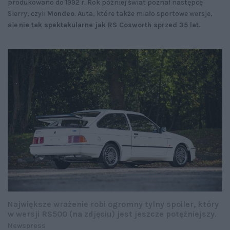
produkowano do 1992 r. Rok później świat poznał następcę
Sierry, czyli
Mondeo
. Auta, które także miało sportowe wersje,
ale
nie tak spektakularne jak RS Cosworth sprzed 35 lat.
Największe wrażenie robi ogromny tylny spoiler, który
w wersji RS500 (na zdjęciu) jest jeszcze potężniejszy.
Newspress