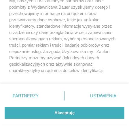
My, naszych 1162 zaufanych partnerów oraz inne
podmioty z Wydawnictwa Bauer uzyskujemy dostęp i
przechowujemy informacje na urządzeniu oraz
przetwarzamy dane osobowe, takie jak unikalne
CZYTAJ TAKŻE
identyfikatory, standardowe informacje wysyłane przez
urządzenie czy dane przeglądania w celu zapewniania
spersonalizowanych reklam, wybór spersonalizowanych
treści, pomiar reklam i treści, badanie odbiorców oraz
ulepszanie usług. Za zgodą Użytkownika my i Zaufani
Partnerzy możemy używać dokładnych danych
geolokalizacyjnych oraz aktywnie skanować
charakterystykę urządzenia do celów identyfikacji.
Ponieważ cenimy Twoją prywatność, prosimy o zgodę na
korzystanie z tych technologii poprzez kliknięcie
„Akceptuję”. Zgoda jest dobrowolna i zawsze możesz ją
zmienić/wycofać klikając przycisk ustawień prywatności
PARTNERZY
USTAWIENIA
TEST
NOWOŚCI
znajdujący się w lewym dolnym rogu strony
. Niektóre
Voyah Free – chiński SUV za ponad
Kia EV6 – ceny, dane
rodzaje przetwarzania danych nie wymagają zgody
300 tys. zł |TEST
wyposażenie, konkur
Akceptuję
użytkownika, ale masz prawo sprzeciwić się takiemu
przetwarzaniu. Preferencje będą miały zastosowanie tylko
na tej witrynie.