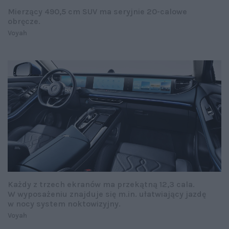
Mierzący 490,5 cm SUV ma seryjnie 20-calowe
obręcze.
Voyah
Każdy z trzech ekranów ma przekątną 12,3 cala.
W wyposażeniu znajduje się m.in. ułatwiający jazdę
w nocy system noktowizyjny.
Voyah