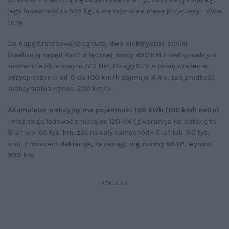
jego ładowność to 605 kg, a maksymalna masa przyczepy – dwie
tony.
Do napędu stosowane są tutaj
dwa elektryczne silniki
(realizują napęd 4x4) o łącznej mocy 490 KM
i maksymalnym
momencie obrotowym 720 Nm. Osiągi SUV-a robią wrażenie –
przyspieszenie
od 0 do 100 km/h zajmuje 4,4 s,
zaś prędkość
maksymalna wynosi 200 km/h.
Akumulator trakcyjny ma pojemność 106 kWh (100 kWh netto)
i można go ładować z mocą do 120 kW (gwarancja na baterię to
8 lat lub 160 tys. km, zaś na cały samochód – 5 lat lub 100 tys.
km). Producent deklaruje, że
zasięg, wg normy WLTP, wynosi
500 km
.