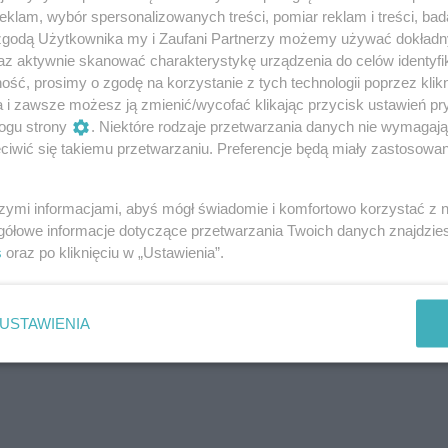
klam, wybór spersonalizowanych treści, pomiar reklam i treści, bad
 zgodą Użytkownika my i Zaufani Partnerzy możemy używać dokład
az aktywnie skanować charakterystykę urządzenia do celów identyfi
ść, prosimy o zgodę na korzystanie z tych technologii poprzez klikn
a i zawsze możesz ją zmienić/wycofać klikając przycisk ustawień pr
ogu strony
. Niektóre rodzaje przetwarzania danych nie wymagaj
iwić się takiemu przetwarzaniu. Preferencje będą miały zastosowanie
szymi informacjami, abyś mógł świadomie i komfortowo korzystać z
gółowe informacje dotyczące przetwarzania Twoich danych znajdzi
s
oraz po kliknięciu w „Ustawienia”.
USTAWIENIA