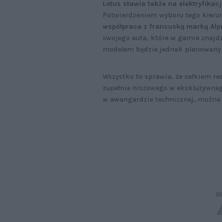
Lotus stawia także na elektryfikacj
Potwierdzeniem wyboru tego kierunk
współpraca z francuską marką Alp
swojego auta, które w gamie znajdz
modelem będzie jednak planowan
Wszystko to sprawia, że całkiem re
zupełnie niszowego w ekskluzywnego
w awangardzie technicznej, można 