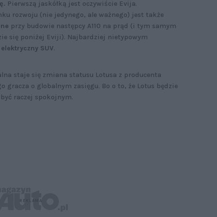
ę.
Pierwszą jaskółką jest oczywiście Evija.
u rozwoju (nie jedynego, ale ważnego) jest także
ine
przy budowie następcy A110 na prąd (i tym samym
ie się poniżej Eviji). Najbardziej nietypowym
y
elektryczny SUV
.
alna staje się zmiana statusu Lotusa z producenta
 gracza o globalnym zasięgu. Bo o to, że Lotus będzie
być raczej spokojnym.