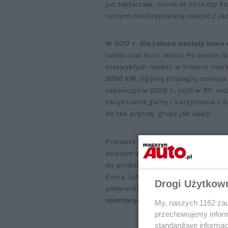
już zestarzała, mimo że Elise czy 
niczym nieskrępowaną radość z jaz
W 2017 r. dla Lotusa nastały nowe 
(właściciel m.in. Volvo). Po dwóch 
niezwykłych modeli w historii mar
2000 KM
. Ogólną strategię rozwoju
zakończyć w 2028 r., czyli w 80. ro
zwiększenie gamy i korzystanie z d
do tak prężnej grupy jak Geely.
Pierwsze bardzo ważne oznaki reali
bowiem w tym roku z całą gamą swo
do produkcji)
.
Bramy fabryki w Heth
Evora. Lotus właśnie opublikował zd
Drogi Użytkow
potwierdzając tym samym, że
przy
sportowych.
My, naszych 1162 zau
przechowujemy informa
standardowe informac