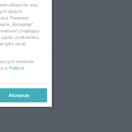
anie odbiorców oraz
nych danych
kacji. Ponieważ
ięcie „Akceptuję”.
ywatności znajdujący
ą zgody użytkownika,
 tylko na tej
 naszych serwisów
esz w
Polityce
Akceptuję