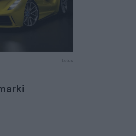
Lotus
marki