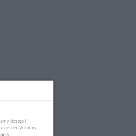
emy dostęp i
lne identyfikatory,
iania