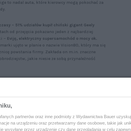
Exige to nadal auta, które kierowcy mogą pokochać za
dy.
czasy – 51% udziałów kupił chiński gigant Geely
latach od przejęcia pokazano jeden z najbardziej
ki –
Eviję, elektryczny supersamochód o mocy ok.
 marki ujęto w planie o nazwie Vision80, który ma się
cznicę powstania firmy. Zakłada on m.in. znaczne
obrodziejstw, jakie niesie ze sobą przynależność
zacji planu właśnie poznaliśmy. Lotus żegna się
ich seryjnych samochodów (Evija jeszcze nie weszła
el po raz ostatni opuszczą modele Elise, Exige oraz
jęcie, na którym oprócz Eviji widać trzy zakryte auta,
niku,
gotowuje się do wprowadzenia całkiem nowej serii aut
fanych partnerów oraz inne podmioty z Wydawnictwa Bauer uzyskuj
cje na urządzeniu oraz przetwarzamy dane osobowe, takie jak unika
je wysyłane przez urządzenie czy dane przeglądania w celu zapewn