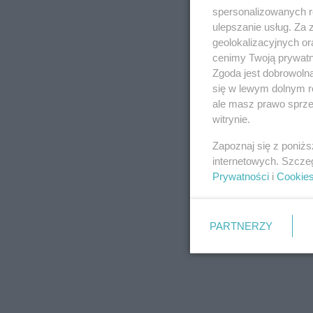
spersonalizowanych re
ulepszanie usług. Za
geolokalizacyjnych or
cenimy Twoją prywatno
Zgoda jest dobrowoln
się w lewym dolnym r
ale masz prawo sprzec
witrynie.
Zapoznaj się z poniż
internetowych. Szcze
Prywatności
i
Cookie
PARTNERZY