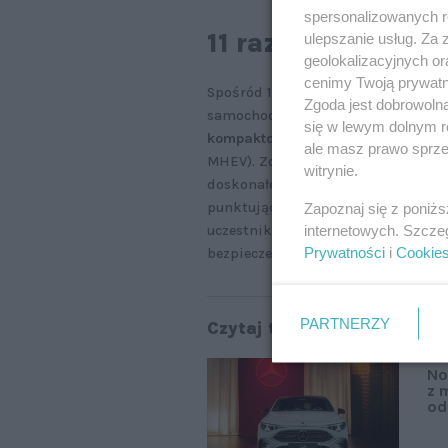
spersonalizowanych re
11 razy pięć gwia
ulepszanie usług. Za
geolokalizacyjnych or
cenimy Twoją prywatno
Spośród 19 wystawionych ocen (Cher
Zgoda jest dobrowoln
samochodów uzyskało najwyższą no
się w lewym dolnym r
kompaktowego Mercedesa CLA
(do
ale masz prawo sprzec
MHEV). Zdobył on aż
94% punktów w
witrynie.
doskonałe działanie systemów i sol
punktując także w pozostałych: 89%
Zapoznaj się z poniż
internetowych. Szcze
uczestników ruchu (czyli pieszych,
Prywatności
i
Cookie
bezpieczeństwa czynnego.
PARTNERZY
Czytaj także:
No
z 
od