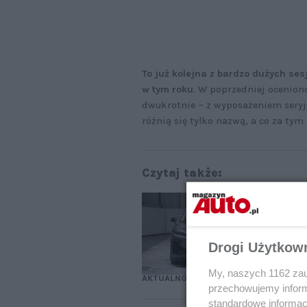
To już kolejna z bardzo dużych ses
w tym roku
. W poprzedniej ocenion
dwukrotnie – z wyposażeniem seryj
różnią się tylko nazwą, a co za tym
Czytaj także:
Wy
NC
ko
Drogi Użytkow
My, naszych 1162 zau
AKTUALNOŚCI
przechowujemy informa
standardowe informac