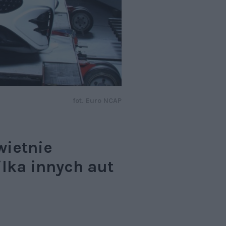
fot. Euro NCAP
wietnie
ilka innych aut