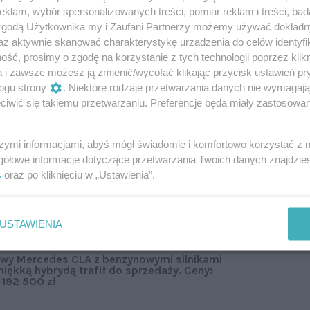
klam, wybór spersonalizowanych treści, pomiar reklam i treści, bad
zdek
 zgodą Użytkownika my i Zaufani Partnerzy możemy używać dokład
az aktywnie skanować charakterystykę urządzenia do celów identyfi
ść, prosimy o zgodę na korzystanie z tych technologii poprzez klikn
ry Tiggo 4 i Ebro s400 – z jedną, tą samą oceną) 11
a i zawsze możesz ją zmienić/wycofać klikając przycisk ustawień pr
tę pięciu gwiazdek.
Szczególnie wysoko oceniono
ogu strony
. Niektóre rodzaje przetwarzania danych nie wymagaj
stępnego z napędami elektrycznym i benzynowym
iwić się takiemu przetwarzaniu. Preferencje będą miały zastosowanie
 kategorii ochrony dorosłych
(co potwierdza
idność konstrukcji karoserii), bardzo wysoko
 w ochronie dzieci, 93% w ochronie wrażliwych
szymi informacjami, abyś mógł świadomie i komfortowo korzystać z
gółowe informacje dotyczące przetwarzania Twoich danych znajdzi
 rowerzystów i motocyklistów) oraz 85% za systemy
s
oraz po kliknięciu w „Ustawienia”.
USTAWIENIA
wy Mercedes CLA z benzynowymi silnikami
miękką hybrydą trafił do sprzedaży. Ceny:
 192 500 zł