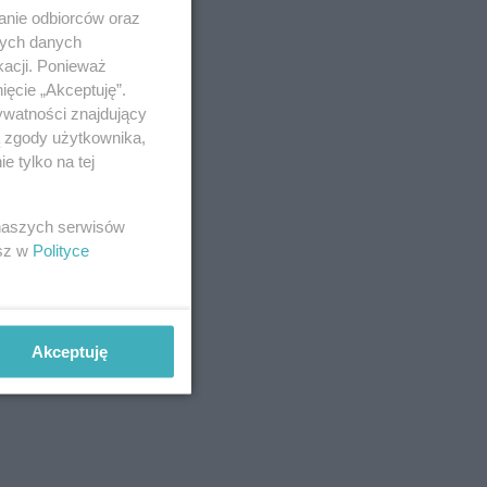
anie odbiorców oraz
nych danych
kacji. Ponieważ
ięcie „Akceptuję”.
ywatności znajdujący
ą zgody użytkownika,
 tylko na tej
 naszych serwisów
esz w
Polityce
Akceptuję