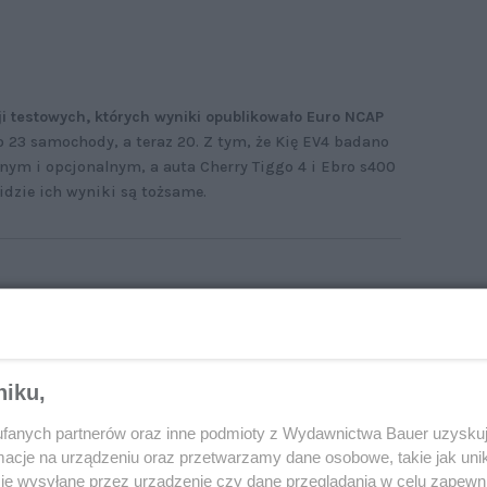
ji testowych, których wyniki opublikowało Euro NCAP
o 23 samochody, a teraz 20. Z tym, że Kię EV4 badano
nym i opcjonalnym, a auta Cherry Tiggo 4 i Ebro s400
 idzie ich wyniki są tożsame.
niki nowej, bardzo dużej sesji testów Euro
AP. Najlepszy rezultat uzyskał chiński
mpaktowy SUV Leapmotor B10
niku,
fanych partnerów oraz inne podmioty z Wydawnictwa Bauer uzyskuj
cje na urządzeniu oraz przetwarzamy dane osobowe, takie jak unika
je wysyłane przez urządzenie czy dane przeglądania w celu zapewn