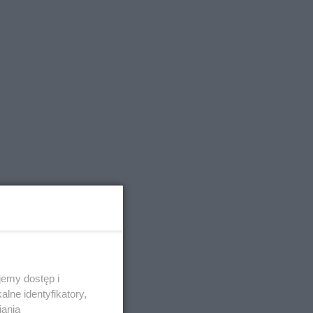
emy dostęp i
lne identyfikatory,
iania