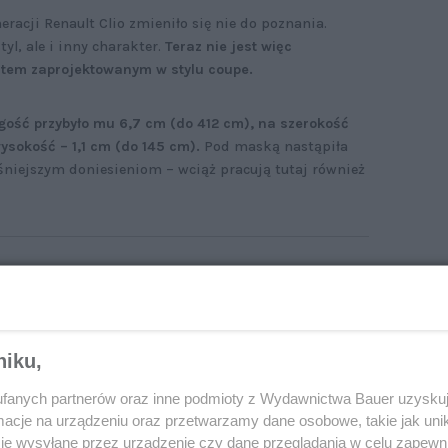
racji Renault Clio zmieniło się nie do poznania.
yl, ale i inny charakter.
Teraz nie jest więc
utem zaprojektowanym w stylu coupe.
gość przybyło mu 6,7 cm (do 412 cm), na szerokość
ysokość – 1,1 cm (do 145 cm).
Pod maską nastąpiła
śniejszym doniesieniom – wciąż pracują tutaj również
ększe, nowocześniejsze, bardziej dynamiczne.
nault Clio zmieniło się nie do poznania
niku,
fanych partnerów oraz inne podmioty z Wydawnictwa Bauer uzyskuj
cje na urządzeniu oraz przetwarzamy dane osobowe, takie jak unika
je wysyłane przez urządzenie czy dane przeglądania w celu zapewn