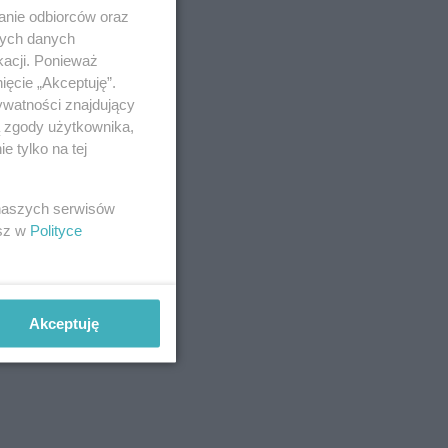
anie odbiorców oraz
nych danych
kacji. Ponieważ
ięcie „Akceptuję”.
ywatności znajdujący
ą zgody użytkownika,
 tylko na tej
 naszych serwisów
esz w
Polityce
Akceptuję