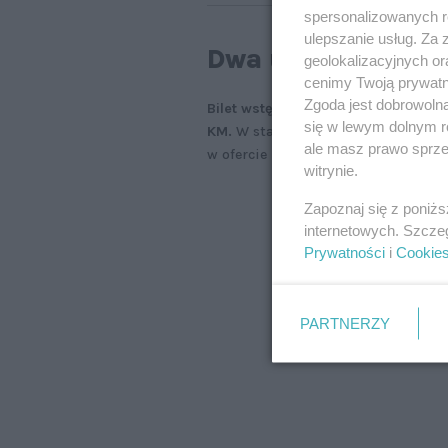
spersonalizowanych re
ulepszanie usług. Za
Dwa układy napęd
geolokalizacyjnych or
cenimy Twoją prywatno
Zgoda jest dobrowoln
Bilet wstępu do świata nowego Renau
się w lewym dolnym r
KM.
W standardzie współpracuje on 
ale masz prawo sprzec
w ofercie ma się pojawić również w
witrynie.
Zapoznaj się z poniż
internetowych. Szcze
Prywatności
i
Cookie
PARTNERZY