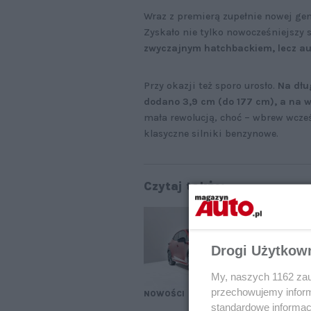
Wraz z premierą zupełnie nowej gene
Zyskało nie tylko nowocześniejszy st
zwyczajnym hatchbackiem, lecz a
Przy okazji też sporo urosło.
Na dłu
dodano 3,9 cm (do 177 cm), a na w
mała rewolucją, choć – wbrew wcze
klasyczne silniki benzynowe.
Czytaj także:
Wi
Re
Drogi Użytkow
My, naszych 1162 zau
przechowujemy informa
NOWOŚCI
standardowe informac