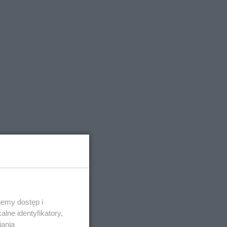
emy dostęp i
lne identyfikatory,
iania