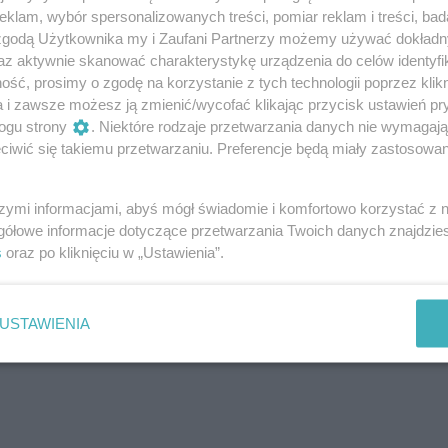
klam, wybór spersonalizowanych treści, pomiar reklam i treści, bad
 zgodą Użytkownika my i Zaufani Partnerzy możemy używać dokład
owe do wyboru
az aktywnie skanować charakterystykę urządzenia do celów identyfi
ść, prosimy o zgodę na korzystanie z tych technologii poprzez klikn
a i zawsze możesz ją zmienić/wycofać klikając przycisk ustawień pr
lt Clio stanowi 3-cylindrowy silnik 1.2 o mocy 115
ogu strony
. Niektóre rodzaje przetwarzania danych nie wymagaj
z 6-biegową przekładnią ręczną. W przyszłości
iwić się takiemu przetwarzaniu. Preferencje będą miały zastosowanie
ariant z przekładnią EDC.
szymi informacjami, abyś mógł świadomie i komfortowo korzystać z
gółowe informacje dotyczące przetwarzania Twoich danych znajdzi
s
oraz po kliknięciu w „Ustawienia”.
USTAWIENIA