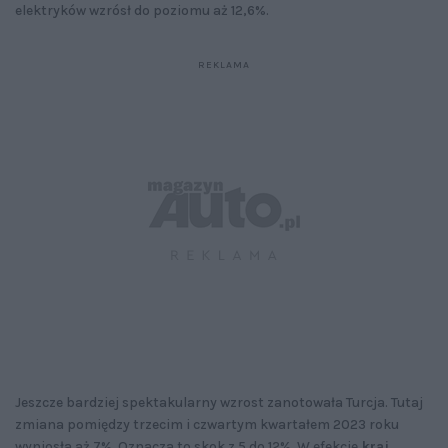
elektryków wzrósł do poziomu aż 12,6%.
Jeszcze bardziej spektakularny wzrost zanotowała Turcja. Tutaj
zmiana pomiędzy trzecim i czwartym kwartałem 2023 roku
wyniosła aż 7%. Oznacza to skok z 5 do 12%. W efekcie
kraj,