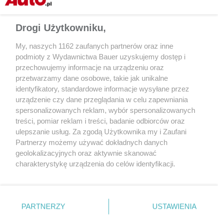
Drogi Użytkowniku,
My, naszych 1162 zaufanych partnerów oraz inne
podmioty z Wydawnictwa Bauer uzyskujemy dostęp i
przechowujemy informacje na urządzeniu oraz
przetwarzamy dane osobowe, takie jak unikalne
identyfikatory, standardowe informacje wysyłane przez
urządzenie czy dane przeglądania w celu zapewniania
CZYTAJ TAKŻE
spersonalizowanych reklam, wybór spersonalizowanych
treści, pomiar reklam i treści, badanie odbiorców oraz
ulepszanie usług. Za zgodą Użytkownika my i Zaufani
Partnerzy możemy używać dokładnych danych
geolokalizacyjnych oraz aktywnie skanować
charakterystykę urządzenia do celów identyfikacji.
Ponieważ cenimy Twoją prywatność, prosimy o zgodę na
korzystanie z tych technologii poprzez kliknięcie
„Akceptuję”. Zgoda jest dobrowolna i zawsze możesz ją
zmienić/wycofać klikając przycisk ustawień prywatności
PARTNERZY
USTAWIENIA
znajdujący się w lewym dolnym rogu strony
. Niektóre