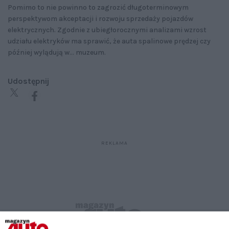
Pomimo to nie powinno to zagrozić długoterminowym
perspektywom akceptacji i rozwoju sprzedaży pojazdów
elektrycznych. Zgodnie z ubiegłorocznymi analizami wzrost
udziału elektryków ma sprawić, że auta spalinowe prędzej czy
później wylądują w... muzeum.
Udostępnij