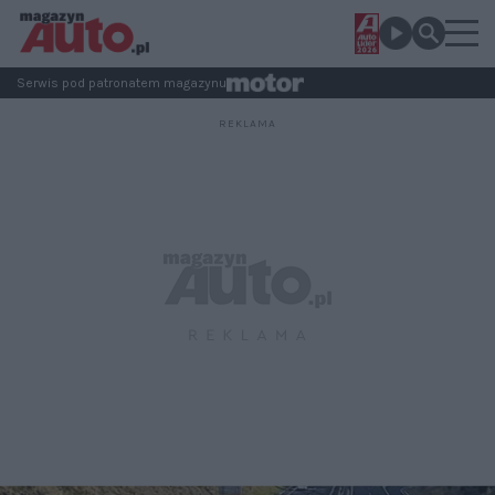
Serwis pod patronatem magazynu