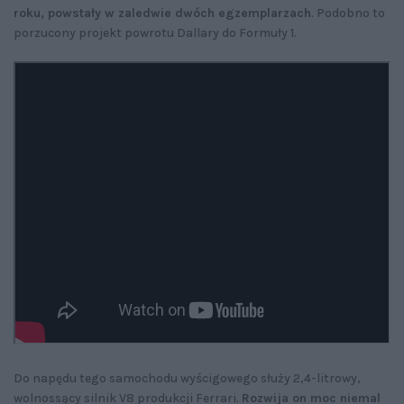
roku, powstały w zaledwie dwóch egzemplarzach
. Podobno to
porzucony projekt powrotu Dallary do Formuły 1.
Do napędu tego samochodu wyścigowego służy 2,4-litrowy,
wolnossący silnik V8 produkcji Ferrari.
Rozwija on moc niemal