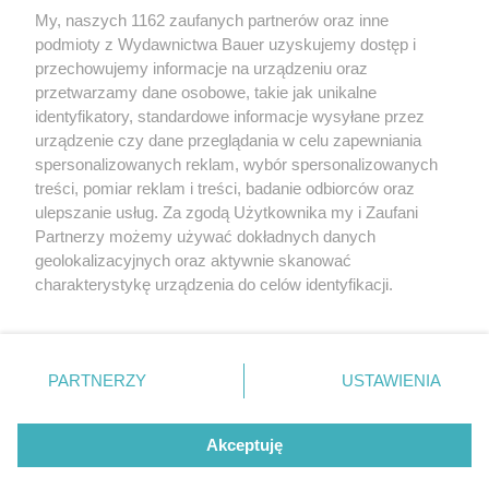
My, naszych 1162 zaufanych partnerów oraz inne
podmioty z Wydawnictwa Bauer uzyskujemy dostęp i
przechowujemy informacje na urządzeniu oraz
przetwarzamy dane osobowe, takie jak unikalne
identyfikatory, standardowe informacje wysyłane przez
urządzenie czy dane przeglądania w celu zapewniania
spersonalizowanych reklam, wybór spersonalizowanych
AKTUALNOŚCI
NOWOŚCI
treści, pomiar reklam i treści, badanie odbiorców oraz
Oddano do ruchu nowe odcinki tras
Purosangue – Ferrari
ulepszanie usług. Za zgodą Użytkownika my i Zaufani
szybkiego ruchu S1 oraz S7
Partnerzy możemy używać dokładnych danych
geolokalizacyjnych oraz aktywnie skanować
charakterystykę urządzenia do celów identyfikacji.
Ponieważ cenimy Twoją prywatność, prosimy o zgodę na
korzystanie z tych technologii poprzez kliknięcie
„Akceptuję”. Zgoda jest dobrowolna i zawsze możesz ją
zmienić/wycofać klikając przycisk ustawień prywatności
PARTNERZY
USTAWIENIA
znajdujący się w lewym dolnym rogu strony
. Niektóre
rodzaje przetwarzania danych nie wymagają zgody
REKLAMA
REDAKCJA
REGULAMIN SERWISU
POLITYKA PRYWATNOŚCI
Akceptuję
użytkownika, ale masz prawo sprzeciwić się takiemu
MAPA SERWISU
przetwarzaniu. Preferencje będą miały zastosowanie tylko