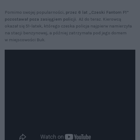
Pomimo swojej popularności,
przez 6 lat „Czeski Fantom F1”
pozostawał poza zasięgiem policji
. Aż do teraz. Kierowcą
okazał się 51-latek, którego czeska policja najpierw namierzyła
na stacji benzynowej, a później zatrzymała pod jego domem
w miejscowości Buk.