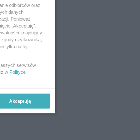
anie odbiorców oraz
nych danych
kacji. Ponieważ
ięcie „Akceptuję”.
ywatności znajdujący
ą zgody użytkownika,
 tylko na tej
 naszych serwisów
esz w
Polityce
Akceptuję