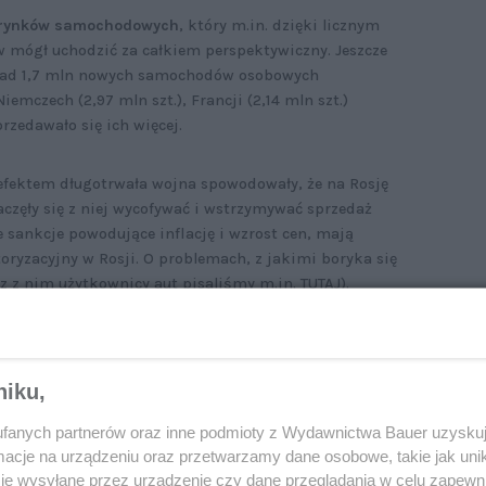
h rynków samochodowych
, który m.in. dzięki licznym
mógł uchodzić za całkiem perspektywiczny. Jeszcze
ponad 1,7 mln nowych samochodów osobowych
emczech (2,97 mln szt.), Francji (2,14 mln szt.)
przedawało się ich więcej.
 efektem długotrwała wojna spowodowały, że na Rosję
aczęły się z niej wycofywać i wstrzymywać sprzedaż
e sankcje powodujące inflację i wzrost cen, mają
ryzacyjny w Rosji. O problemach, z jakimi boryka się
z z nim użytkownicy aut pisaliśmy m.in.
TUTAJ
).
pojazdów osobowych i użytkowych wyniosła zaledwie
 2021 r. o blisko 60 procent. W efekcie Rosja spadła
niku,
panię (dla unaocznienia sytuacji – to wynik wyższy
fanych partnerów oraz inne podmioty z Wydawnictwa Bauer uzyskuj
cje na urządzeniu oraz przetwarzamy dane osobowe, takie jak unika
je wysyłane przez urządzenie czy dane przeglądania w celu zapewn