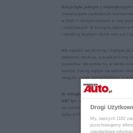
Rosja była jednym z największyc
inwestycjom zachodnich koncernów 
w 2021 r. zarejestrowano w niej 
i użytkowych. W Europie jedynie w Ni
i Wielkiej Brytanii (2,04 mln szt.) s
Ale napaść na Ukrainę i będąca jej
nałożono sankcje, a wielkie firmy z
pojazdów. Wszystko to, a także inn
bardzo mocny wpływ na sektor moto
rosyjski rynek samochodowy, a wra
W ubiegłym roku sprzedaż nowych 
687 tys. szt.,
czyli była niższa niż w
Drogi Użytkow
na szóste miejsce, za Włochy i Hisz
tylko o 170 tys. szt. niż w Polsce).
My, naszych 1162 zau
przechowujemy informa
standardowe informac