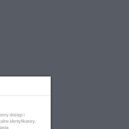
emy dostęp i
lne identyfikatory,
iania