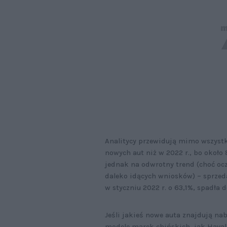
Analitycy przewidują mimo wszystko
nowych aut niż w 2022 r., bo około
jednak na odwrotny trend (choć oc
daleko idących wniosków) – sprzedaż
w styczniu 2022 r. o 63,1%, spadła d
Jeśli jakieś nowe auta znajdują na
modele marek chińskich, jak Haval 