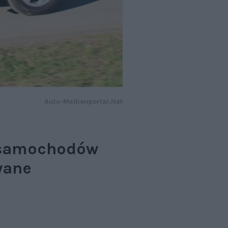
Auto-Medienportal.Net
h samochodów
wane