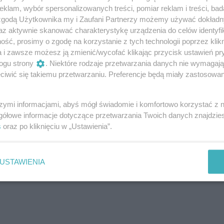
klam, wybór spersonalizowanych treści, pomiar reklam i treści, bad
 zgodą Użytkownika my i Zaufani Partnerzy możemy używać dokład
az aktywnie skanować charakterystykę urządzenia do celów identyfi
ść, prosimy o zgodę na korzystanie z tych technologii poprzez klikn
a i zawsze możesz ją zmienić/wycofać klikając przycisk ustawień pr
ogu strony
. Niektóre rodzaje przetwarzania danych nie wymagaj
iwić się takiemu przetwarzaniu. Preferencje będą miały zastosowanie
szymi informacjami, abyś mógł świadomie i komfortowo korzystać z
gółowe informacje dotyczące przetwarzania Twoich danych znajdzi
s
oraz po kliknięciu w „Ustawienia”.
USTAWIENIA