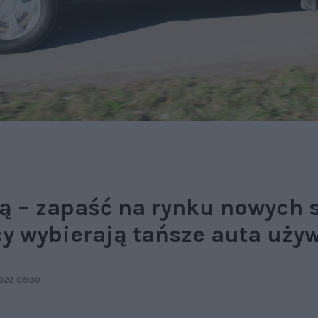
ją – zapaść na rynku nowyc
cy wybierają tańsze auta uży
023 08:30