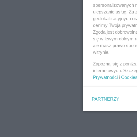
spersonalizowanych re
ulepszanie usług. Za
geolokalizacyjnych or
cenimy Twoją prywatno
Zgoda jest dobrowoln
się w lewym dolnym r
ale masz prawo sprzec
witrynie.
Zapoznaj się z poniż
internetowych. Szcze
Prywatności
i
Cookie
PARTNERZY