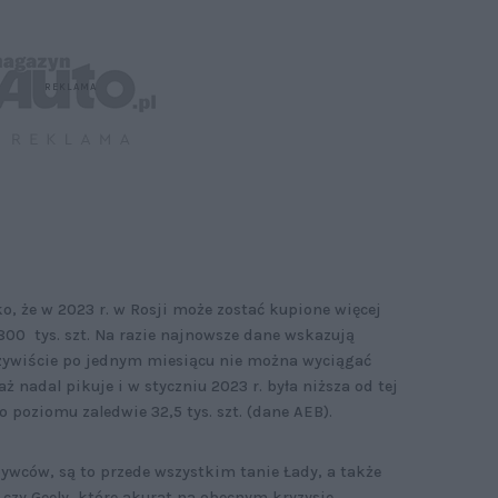
, że w 2023 r. w Rosji może zostać kupione więcej
 800 tys. szt. Na razie najnowsze dane wskazują
zywiście po jednym miesiącu nie można wyciągać
 nadal pikuje i w styczniu 2023 r. była niższa od tej
o poziomu zaledwie 32,5 tys. szt. (dane AEB).
bywców, są to przede wszystkim tanie Łady, a także
czy Geely, które akurat na obecnym kryzysie