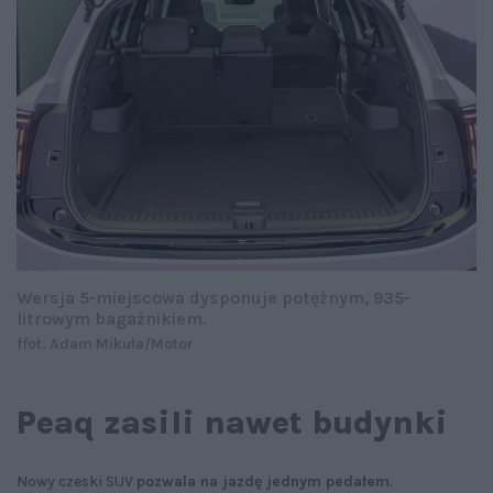
Wersja 5-miejscowa dysponuje potężnym, 935-
litrowym bagażnikiem.
ffot. Adam Mikuła/Motor
Peaq zasili nawet budynki
Nowy czeski SUV
pozwala na jazdę jednym pedałem
.