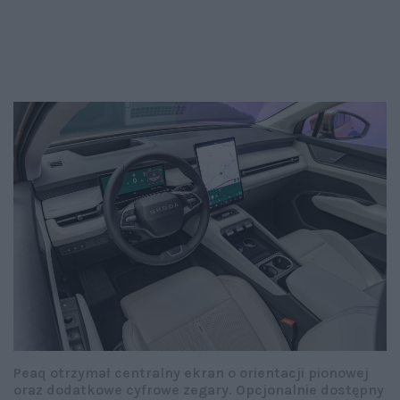
Peaq otrzymał centralny ekran o orientacji pionowej
oraz dodatkowe cyfrowe zegary. Opcjonalnie dostępny