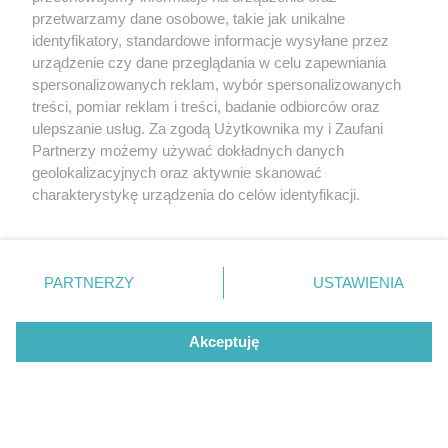
przetwarzamy dane osobowe, takie jak unikalne
identyfikatory, standardowe informacje wysyłane przez
urządzenie czy dane przeglądania w celu zapewniania
CZYTAJ TAKŻE
spersonalizowanych reklam, wybór spersonalizowanych
treści, pomiar reklam i treści, badanie odbiorców oraz
ulepszanie usług. Za zgodą Użytkownika my i Zaufani
Partnerzy możemy używać dokładnych danych
geolokalizacyjnych oraz aktywnie skanować
charakterystykę urządzenia do celów identyfikacji.
Ponieważ cenimy Twoją prywatność, prosimy o zgodę na
korzystanie z tych technologii poprzez kliknięcie
„Akceptuję”. Zgoda jest dobrowolna i zawsze możesz ją
zmienić/wycofać klikając przycisk ustawień prywatności
PARTNERZY
USTAWIENIA
znajdujący się w lewym dolnym rogu strony
. Niektóre
NOWOŚCI
NOWOŚCI
rodzaje przetwarzania danych nie wymagają zgody
Akceptuję
użytkownika, ale masz prawo sprzeciwić się takiemu
Taka będzie nowa flagowa Skoda.
Już nie Superb – to
przetwarzaniu. Preferencje będą miały zastosowanie tylko
Peaq na pokład zabierze 7 osób
będzie dużym SUV-e
ekranem | Pierwsza 
na tej witrynie.
Zapoznaj się z poniższymi informacjami, abyś mógł