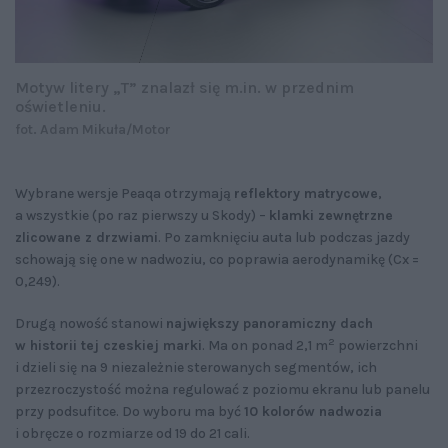
Motyw litery „T” znalazł się m.in. w przednim
oświetleniu.
fot. Adam Mikuła/Motor
Wybrane wersje Peaqa otrzymają
reflektory matrycowe
,
a wszystkie (po raz pierwszy u Skody) –
klamki zewnętrzne
zlicowane z drzwiami
. Po zamknięciu auta lub podczas jazdy
schowają się one w nadwoziu, co poprawia aerodynamikę (Cx =
0,249).
Drugą nowość stanowi
największy panoramiczny dach
2
w historii tej czeskiej marki
. Ma on ponad 2,1 m
powierzchni
i dzieli się na 9 niezależnie sterowanych segmentów, ich
przezroczystość można regulować z poziomu ekranu lub panelu
przy podsufitce. Do wyboru ma być
10 kolorów nadwozia
i obręcze o rozmiarze od 19 do 21 cali.