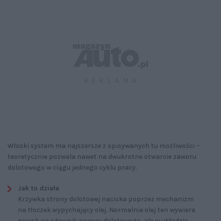
Włoski system ma najszersze z opisywanych tu możliwości –
teoretycznie pozwala nawet na dwukrotne otwarcie zaworu
dolotowego w ciągu jednego cyklu pracy.
Jak to działa
Krzywka strony dolotowej naciska poprzez mechanizm
na tłoczek wypychający olej. Normalnie olej ten wywiera
nacisk na siłownik zaworu dolotowego, ale w układzie