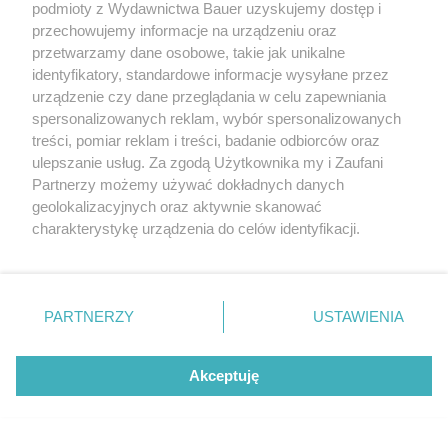
podmioty z Wydawnictwa Bauer uzyskujemy dostęp i
CZYTAJ TAKŻE
przechowujemy informacje na urządzeniu oraz
przetwarzamy dane osobowe, takie jak unikalne
identyfikatory, standardowe informacje wysyłane przez
urządzenie czy dane przeglądania w celu zapewniania
spersonalizowanych reklam, wybór spersonalizowanych
treści, pomiar reklam i treści, badanie odbiorców oraz
ulepszanie usług. Za zgodą Użytkownika my i Zaufani
Partnerzy możemy używać dokładnych danych
geolokalizacyjnych oraz aktywnie skanować
charakterystykę urządzenia do celów identyfikacji.
Ponieważ cenimy Twoją prywatność, prosimy o zgodę na
korzystanie z tych technologii poprzez kliknięcie
PORADY
PORADY
„Akceptuję”. Zgoda jest dobrowolna i zawsze możesz ją
Jak zapobiec zerwaniu paska
Łańcuch rozrządu – t
zmienić/wycofać klikając przycisk ustawień prywatności
PARTNERZY
USTAWIENIA
rozrządu?
jest wieczny. Przyczy
znajdujący się w lewym dolnym rogu strony
. Niektóre
problemów, konsekw
rodzaje przetwarzania danych nie wymagają zgody
i koszty naprawy
Akceptuję
użytkownika, ale masz prawo sprzeciwić się takiemu
przetwarzaniu. Preferencje będą miały zastosowanie tylko
na tej witrynie.