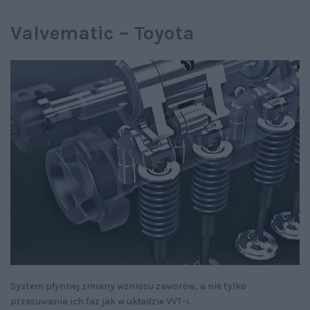
Valvematic – Toyota
System płynnej zmiany wzniosu zaworów, a nie tylko
przesuwania ich faz jak w układzie VVT-i.