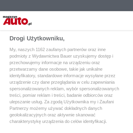
Nie pozostaje więc nic innego, jak baczne patrzenie na znaki
oraz przestrzeganie ograniczeń prędkości i pamiętanie, że
Drogi Użytkowniku,
żadna, nawet najlepsza aplikacja nie pozwoli uniknąć mandatu,
jeśli zabraknie zdrowego rozsądku i rozwagi na drodze.
My, naszych 1162 zaufanych partnerów oraz inne
podmioty z Wydawnictwa Bauer uzyskujemy dostęp i
Co więcej, czasem ostrzegacz może wręcz przeszkadzać
przechowujemy informacje na urządzeniu oraz
kierowcy, emitując fałszywe alarmy czy informując o limicie
przetwarzamy dane osobowe, takie jak unikalne
szybkości, którzy w rzeczywistości może być mniejszy niż ten
identyfikatory, standardowe informacje wysyłane przez
wykazywany na ekranie smartfona.
urządzenie czy dane przeglądania w celu zapewniania
spersonalizowanych reklam, wybór spersonalizowanych
treści, pomiar reklam i treści, badanie odbiorców oraz
Udostępnij
ulepszanie usług. Za zgodą Użytkownika my i Zaufani
Partnerzy możemy używać dokładnych danych
geolokalizacyjnych oraz aktywnie skanować
charakterystykę urządzenia do celów identyfikacji.
Ponieważ cenimy Twoją prywatność, prosimy o zgodę na