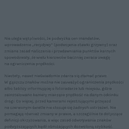
Nie ulega wątpliwości, że podwyżka cen mandatów,
wprowadzenie „recydywy” (podwojenie stawki grzywny) oraz
zmiana zasad naliczania i przedawniania punktów karnych
spowodowały, że wielu kierowców baczniej zwraca uwagę
na ograniczenia prędkości.
Niestety, nawet nieświadomie zdarza się złamać prawo.
W gąszczu znaków można nie zauważyć ograniczenia prędkości
albo tablicy informującej o fotoradarze lub miejscu, gdzie
zainstalowano kamery mierzące prędkość na danym odcinku
drogi. Co więcej, przed kamerami rejestrującymi przejazd
na czerwonym świetle nie stosuje się żadnych ostrzeżeń. Nie
pomagają również zmiany w prawie, a szczególnie te dotyczące
definicji skrzyżowania, a więc zasad odwoływania znaków
podwyższających bądź obniżających dozwoloną szybkość.