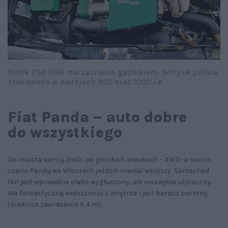
Silnik 750 FIRE ma zasilanie gaźnikiem. Wtrysk paliwa
stosowano w wersjach 900 oraz 1000 i.e.
Fiat Panda – auto dobre
do wszystkiego
Do miasta wersją 2WD, po górskich wioskach – 4WD: w swoim
czasie Pandą we Włoszech jeździli niemal wszyscy. Samochód
ten jest wprawdzie słabo wygłuszony, ale niezwykle użyteczny.
Ma fantastyczną widoczność z wnętrza i jest bardzo zwrotny
(średnica zawracania 9,4 m).