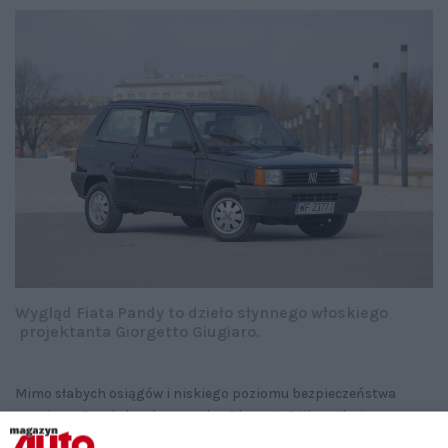
Wygląd Fiata Pandy to dzieło słynnego włoskiego
projektanta Giorgetto Giugiaro.
Mimo słabych osiągów i niskiego poziomu bezpieczeństwa
oceniamy Pandę bardzo wysoko. Dlaczego? Klucz tkwi
w doskonałym dopasowaniu konstrukcji do zaplanowanego