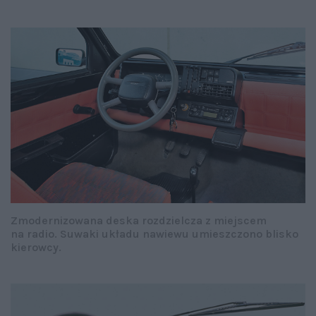
Zmodernizowana deska rozdzielcza z miejscem
na radio. Suwaki układu nawiewu umieszczono blisko
kierowcy.