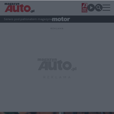
Serwis pod patronatem magazynu