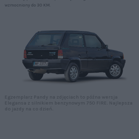
wzmocniony do 30 KM.
Egzemplarz Pandy na zdjęciach to późna wersja
Elegansa z silnikiem benzynowym 750 FIRE. Najlepsza
do jazdy na co dzień.