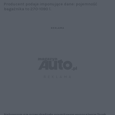
Producent podaje imponujące dane: pojemność
bagażnika to 270-1090 l.
Nabywcom nie przeszkadzało prymitywne wyposażenie (brak