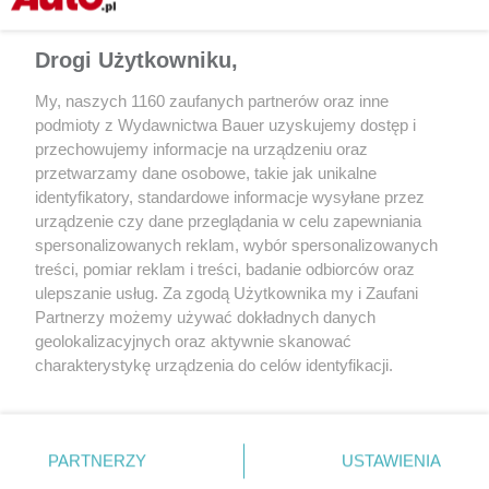
zadania: jazdy po zatłoczonym mieście. Panda jest zadziwiająco
wygodna, a z nieuniknionymi naprawami poradzi sobie każdy
Drogi Użytkowniku,
mechanik.
My, naszych 1160 zaufanych partnerów oraz inne
podmioty z Wydawnictwa Bauer uzyskujemy dostęp i
FIAT PANDA
750 FIRE
1000 i.e.
przechowujemy informacje na urządzeniu oraz
przetwarzamy dane osobowe, takie jak unikalne
3
3
Silnik
benz., 770 cm
/R4
benz., 999 cm
/R4
identyfikatory, standardowe informacje wysyłane przez
urządzenie czy dane przeglądania w celu zapewniania
Moc
34 KM
45 KM
spersonalizowanych reklam, wybór spersonalizowanych
treści, pomiar reklam i treści, badanie odbiorców oraz
Maks. mom. obr.
57 Nm
80 Nm
ulepszanie usług. Za zgodą Użytkownika my i Zaufani
Partnerzy możemy używać dokładnych danych
0-100 km/h
24 s
16 s
geolokalizacyjnych oraz aktywnie skanować
charakterystykę urządzenia do celów identyfikacji.
Prędkość maks.
125 km/h
140 km/h
Ponieważ cenimy Twoją prywatność, prosimy o zgodę na
Zużycie paliwa.
5,1 l/100 km
6,3 l/100 km
korzystanie z tych technologii poprzez kliknięcie
„Akceptuję”. Zgoda jest dobrowolna i zawsze możesz ją
Dł./szer./wys.
338/150/142 cm
338/150/142 cm
zmienić/wycofać klikając przycisk ustawień prywatności
PARTNERZY
USTAWIENIA
znajdujący się w lewym dolnym rogu strony
. Niektóre