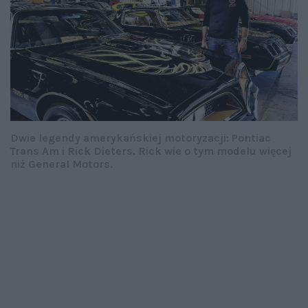
Dwie legendy amerykańskiej motoryzacji: Pontiac
Trans Am i Rick Dieters. Rick wie o tym modelu więcej
niż General Motors.