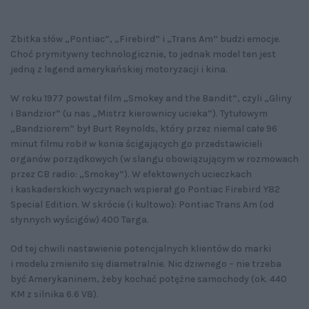
Zbitka słów „Pontiac”, „Firebird” i „Trans Am” budzi emocje.
Choć prymitywny technologicznie, to jednak model ten jest
jedną z legend amerykańskiej motoryzacji i kina.
W roku 1977 powstał film „Smokey and the Bandit”, czyli „Gliny
i Bandzior” (u nas „Mistrz kierownicy ucieka”). Tytułowym
„Bandziorem” był Burt Reynolds, który przez niemal całe 96
minut filmu robił w konia ścigających go przedstawicieli
organów porządkowych (w slangu obowiązującym w rozmowach
przez CB radio: „Smokey”). W efektownych ucieczkach
i kaskaderskich wyczynach wspierał go Pontiac Firebird Y82
Special Edition. W skrócie (i kultowo): Pontiac Trans Am (od
słynnych wyścigów) 400 Targa.
Od tej chwili nastawienie potencjalnych klientów do marki
i modelu zmieniło się diametralnie. Nic dziwnego – nie trzeba
być Amerykaninem, żeby kochać potężne samochody (ok. 440
KM z silnika 6.6 V8).