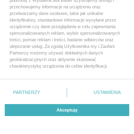
podmioty z Wydawnictwa Bauer uzyskujemy dostęp i
przechowujemy informacje na urządzeniu oraz
przetwarzamy dane osobowe, takie jak unikalne
identyfikatory, standardowe informacje wysyłane przez
urządzenie czy dane przeglądania w celu zapewniania
spersonalizowanych reklam, wybór spersonalizowanych
treści, pomiar reklam i treści, badanie odbiorców oraz
ulepszanie usług. Za zgodą Użytkownika my i Zaufani
Partnerzy możemy używać dokładnych danych
geolokalizacyjnych oraz aktywnie skanować
IV generacja (1993‑2002). Futurystyczne nadwozie
charakterystykę urządzenia do celów identyfikacji.
kryje silnik LS1 (310 KM) pochodzący z Chevroleta
Corvette.
Ponieważ cenimy Twoją prywatność, prosimy o zgodę na
korzystanie z tych technologii poprzez kliknięcie
„Akceptuję”. Zgoda jest dobrowolna i zawsze możesz ją
Udostępnij
zmienić/wycofać klikając przycisk ustawień prywatności
PARTNERZY
USTAWIENIA
znajdujący się w lewym dolnym rogu strony
. Niektóre
rodzaje przetwarzania danych nie wymagają zgody
Akceptuję
użytkownika, ale masz prawo sprzeciwić się takiemu
przetwarzaniu. Preferencje będą miały zastosowanie tylko
na tej witrynie.