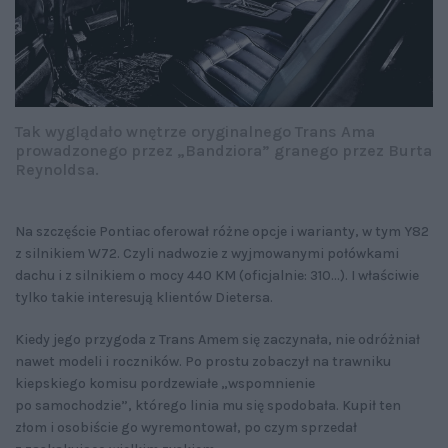
Tak wyglądało wnętrze oryginalnego Trans Ama
prowadzonego przez „Bandziora” granego przez Burta
Reynoldsa.
Na szczęście Pontiac oferował różne opcje i warianty, w tym Y82
z silnikiem W72. Czyli nadwozie z wyjmowanymi połówkami
dachu i z silnikiem o mocy 440 KM (oficjalnie: 310…). I właściwie
tylko takie interesują klientów Dietersa.
Kiedy jego przygoda z Trans Amem się zaczynała, nie odróżniał
nawet modeli i roczników. Po prostu zobaczył na trawniku
kiepskiego komisu pordzewiałe „wspomnienie
po samochodzie”, którego linia mu się spodobała. Kupił ten
złom i osobiście go wyremontował, po czym sprzedał