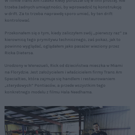
W filmie Trans Am rzadko kiedy poruszał się w linii prostej. Nie
trzeba żadnych umiejętności, by wprowadzić tę konstrukcję
w drift. Za to trzeba naprawdę sporo umieć, by ten drift
kontrolować.
Przekonałem się o tym, kiedy zaliczyłem swój „pierwszy raz” za
kierownicą tego prymitywu technicznego, zaś pokaz, jak to
powinno wyglądać, oglądałem jako pasażer wieziony przez
Ricka Dietersa.
Urodzony w Wenezueli, Rick od dzieciństwa mieszka w Miami
na Florydzie. Jest założycielem i właścicielem firmy Trans Am
Specialties, która zajmuje się handlem i restaurowaniem
„sterydowych” Pontiaców, a przede wszystkim tego
konkretnego modelu z filmu Hala Needhama.