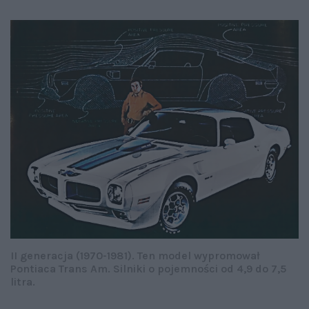
II generacja (1970-1981). Ten model wypromował
Pontiaca Trans Am. Silniki o pojemności od 4,9 do 7,5
litra.