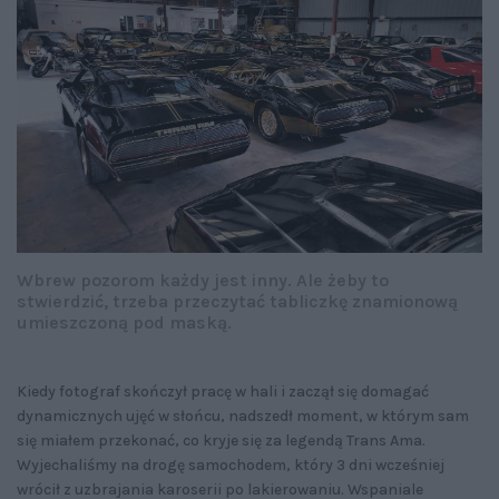
Wbrew pozorom każdy jest inny. Ale żeby to
stwierdzić, trzeba przeczytać tabliczkę znamionową
umieszczoną pod maską.
Kiedy fotograf skończył pracę w hali i zaczął się domagać
dynamicznych ujęć w słońcu, nadszedł moment, w którym sam
się miałem przekonać, co kryje się za legendą Trans Ama.
Wyjechaliśmy na drogę samochodem, który 3 dni wcześniej
wrócił z uzbrajania karoserii po lakierowaniu. Wspaniale