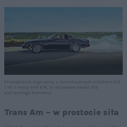
Prowadzenie tego auta, z monstrualnym silnikiem 6,6
l V8 o mocy 440 KM, to wyzwanie nawet dla
wytrawnego kierowcy.
Trans Am – w prostocie siła