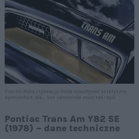
Czarno-złota stylizacja może wywoływać estetyczny
dyskomfort, ale... ten samochód musi taki być!
Pontiac Trans Am Y82 SE
(1978) – dane techniczne