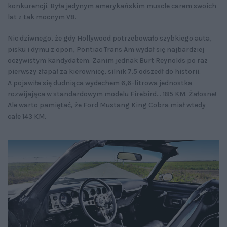
konkurencji. Była jedynym amerykańskim muscle carem swoich
lat z tak mocnym V8.
Nic dziwnego, że gdy Hollywood potrzebowało szybkiego auta,
pisku i dymu z opon, Pontiac Trans Am wydał się najbardziej
oczywistym kandydatem. Zanim jednak Burt Reynolds po raz
pierwszy złapał za kierownicę, silnik 7.5 odszedł do historii.
A pojawiła się dudniąca wydechem 6,6-litrowa jednostka
rozwijająca w standardowym modelu Firebird... 185 KM. Żałosne!
Ale warto pamiętać, że Ford Mustang King Cobra miał wtedy
całe 143 KM.