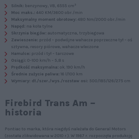
3
Silnik:
benzynowy, V8, 6555 cm
Moc maks.:
440 KM/3600 obr./min
Maksymalny moment obrotowy:
480 Nm/2000 obr./min
Napęd:
na koła tylne
Skrzynia biegów:
automatyczna, trzybiegowa
Zawieszenie:
przód – podwójne wahacze poprzeczne tył – oś
sztywna, resory piórowe, wahacze wleczone
Hamulce:
przód i tył – tarczowe
Osiągi:
0-100 km/h – 5,8 s
Prędkość maksymalna:
ok. 190 km/h
Średnie zużycie paliwa:
16 l/100 km
Wymiary: dł./szer./wys./rozstaw osi:
500/185/126/275 cm
Firebird Trans Am –
historia
Pontiac to marka, która niegdyś należała do General Motors
(została zlikwidowana w 2010 r.). W 1967 r. rozpoczęła produkcję