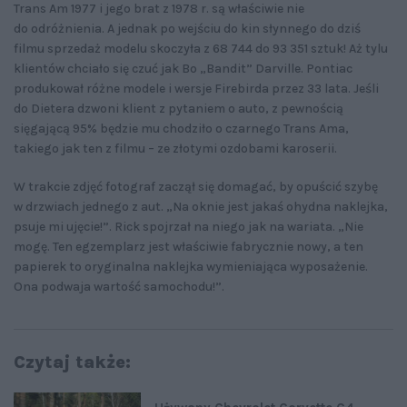
Trans Am 1977 i jego brat z 1978 r. są właściwie nie
do odróżnienia. A jednak po wejściu do kin słynnego do dziś
filmu sprzedaż modelu skoczyła z 68 744 do 93 351 sztuk! Aż tylu
klientów chciało się czuć jak Bo „Bandit” Darville. Pontiac
produkował różne modele i wersje Firebirda przez 33 lata. Jeśli
do Dietera dzwoni klient z pytaniem o auto, z pewnością
sięgającą 95% będzie mu chodziło o czarnego Trans Ama,
takiego jak ten z filmu – ze złotymi ozdobami karoserii.
W trakcie zdjęć fotograf zaczął się domagać, by opuścić szybę
w drzwiach jednego z aut. „Na oknie jest jakaś ohydna naklejka,
psuje mi ujęcie!”. Rick spojrzał na niego jak na wariata. „Nie
mogę. Ten egzemplarz jest właściwie fabrycznie nowy, a ten
papierek to oryginalna naklejka wymieniająca wyposażenie.
Ona podwaja wartość samochodu!”.
Czytaj także: