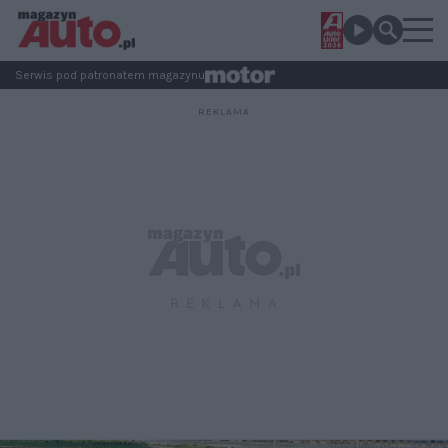
Serwis pod patronatem magazynu