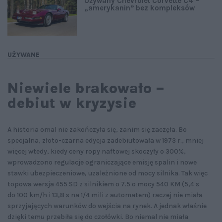
Używany Chevrolet Corvette C4 –
„amerykanin” bez kompleksów
UŻYWANE
Niewiele brakowało –
debiut w kryzysie
A historia omal nie zakończyła się, zanim się zaczęła. Bo
specjalna, złoto-czarna edycja zadebiutowała w 1973 r., mniej
więcej wtedy, kiedy ceny ropy naftowej skoczyły o 300%,
wprowadzono regulacje ograniczające emisję spalin i nowe
stawki ubezpieczeniowe, uzależnione od mocy silnika. Tak więc
topowa wersja 455 SD z silnikiem o 7.5 o mocy 540 KM (5,4 s
do 100 km/h i 13,8 s na 1/4 mili z automatem) raczej nie miała
sprzyjających warunków do wejścia na rynek. A jednak właśnie
dzięki temu przebiła się do czołówki. Bo niemal nie miała