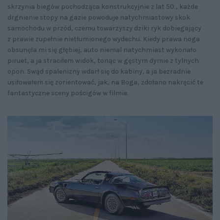
skrzynia biegów pochodząca konstrukcyjnie z lat 50., każde
drgnienie stopy na gazie powoduje natychmiastowy skok
samochodu w przód, czemu towarzyszy dziki ryk dobiegający
z prawie zupełnie nietłumionego wydechu. Kiedy prawa noga
obsunęła mi się głębiej, auto niemal natychmiast wykonało
piruet, a ja straciłem widok, tonąc w gęstym dymie z tylnych
opon. Swąd spalenizny wdarł się do kabiny, a ja bezradnie
usiłowałem się zorientować, jak, na Boga, zdołano nakręcić te
fantastyczne sceny pościgów w filmie.