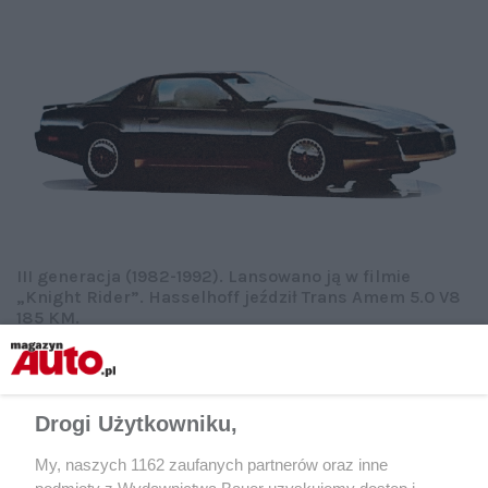
III generacja (1982-1992). Lansowano ją w filmie
„Knight Rider”. Hasselhoff jeździł Trans Amem 5.0 V8
185 KM.
Drogi Użytkowniku,
My, naszych 1162 zaufanych partnerów oraz inne