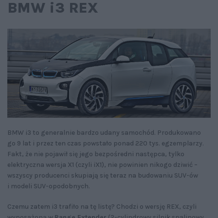
BMW i3 REX
BMW i3 to generalnie bardzo udany samochód. Produkowano
go 9 lat i przez ten czas powstało ponad 220 tys. egzemplarzy.
Fakt, że nie pojawił się jego bezpośredni następca, tylko
elektryczna wersja X1 (czyli iX1), nie powinien nikogo dziwić –
wszyscy producenci skupiają się teraz na budowaniu SUV-ów
i modeli SUV-opodobnych.
Czemu zatem i3 trafiło na tę listę? Chodzi o wersję REX, czyli
wyposażoną w
Range Extender
(2-cylindrowy silnik spalinowy,