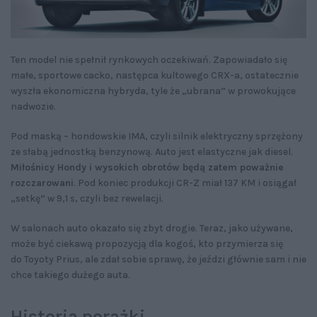
Ten model nie spełnił rynkowych oczekiwań. Zapowiadało się
małe, sportowe cacko, następca kultowego CRX-a, ostatecznie
wyszła ekonomiczna hybryda, tyle że „ubrana” w prowokujące
nadwozie.
Pod maską – hondowskie IMA, czyli silnik elektryczny sprzężony
ze słabą jednostką benzynową. Auto jest elastyczne jak diesel.
Miłośnicy Hondy i wysokich obrotów będą zatem poważnie
rozczarowani
. Pod koniec produkcji CR-Z miał 137 KM i osiągał
„setkę” w 9,1 s, czyli bez rewelacji.
W salonach auto okazało się zbyt drogie. Teraz, jako używane,
może być ciekawą propozycją dla kogoś, kto przymierza się
do Toyoty Prius, ale zdał sobie sprawę, że jeździ głównie sam i nie
chce takiego dużego auta.
Historia porażki