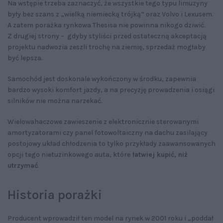
Na wstępie trzeba zaznaczyć, że wszystkie tego typu limuzyny
były bez szans z „wielką niemiecką trójką” oraz Volvo i Lexusem.
A zatem porażka rynkowa Thesisa nie powinna nikogo dziwić.
Z drugiej strony – gdyby styliści przed ostateczną akceptacją
projektu nadwozia zeszli trochę na ziemię, sprzedaż mogłaby
być lepsza.
Samochód jest doskonale wykończony w środku, zapewnia
bardzo wysoki komfort jazdy, a na precyzję prowadzenia i osiągi
silników nie można narzekać.
Wielowahaczowe zawieszenie z elektronicznie sterowanymi
amortyzatorami czy panel fotowoltaiczny na dachu zasilający
postojowy układ chłodzenia to tylko przykłady zaawansowanych
opcji tego nietuzinkowego auta, które
łatwiej kupić, niż
utrzymać
.
Historia porażki
Producent wprowadził ten model na rynek w 2001 roku i „poddał