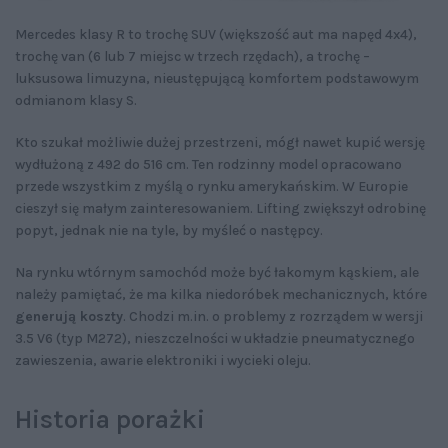
Mercedes klasy R to trochę SUV (większość aut ma napęd 4x4),
trochę van (6 lub 7 miejsc w trzech rzędach), a trochę –
luksusowa limuzyna, nieustępującą komfortem podstawowym
odmianom klasy S.
Kto szukał możliwie dużej przestrzeni, mógł nawet kupić wersję
wydłużoną z 492 do 516 cm. Ten rodzinny model opracowano
przede wszystkim z myślą o rynku amerykańskim. W Europie
cieszył się małym zainteresowaniem. Lifting zwiększył odrobinę
popyt, jednak nie na tyle, by myśleć o następcy.
Na rynku wtórnym samochód może być łakomym kąskiem, ale
należy pamiętać, że ma kilka niedoróbek mechanicznych, które
generują koszty
. Chodzi m.in. o problemy z rozrządem w wersji
3.5 V6 (typ M272), nieszczelności w układzie pneumatycznego
zawieszenia, awarie elektroniki i wycieki oleju.
Historia porażki