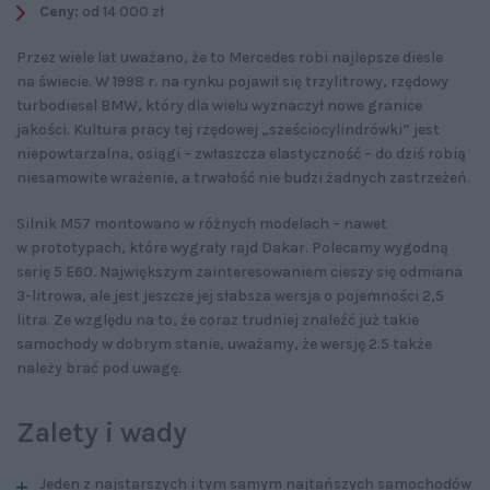
Ceny:
od 14 000 zł
Przez wiele lat uważano, że to Mercedes robi najlepsze diesle
na świecie. W 1998 r. na rynku pojawił się trzylitrowy, rzędowy
turbodiesel BMW, który dla wielu wyznaczył nowe granice
jakości. Kultura pracy tej rzędowej „sześciocylindrówki” jest
niepowtarzalna, osiągi – zwłaszcza elastyczność – do dziś robią
niesamowite wrażenie, a trwałość nie budzi żadnych zastrzeżeń.
Silnik M57 montowano w różnych modelach – nawet
w prototypach, które wygrały rajd Dakar. Polecamy wygodną
serię 5 E60. Największym zainteresowaniem cieszy się odmiana
3-litrowa, ale jest jeszcze jej słabsza wersja o pojemności 2,5
litra. Ze względu na to, że coraz trudniej znaleźć już takie
samochody w dobrym stanie, uważamy, że wersję 2.5 także
należy brać pod uwagę.
Zalety i wady
Jeden z najstarszych i tym samym najtańszych samochodów