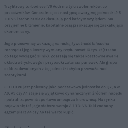
Trzylitrowy turbodiesel V6 Audi ma tylu zwolenników, co
przeciwników. Generalnie jest następcą awaryjnej jednostki 2.5
TDI V6 i technicznie deklasuje ją pod każdym względem. Ma
przyjemne brzmienie, kapitalne osiągi i okazuje się zaskakująco
ekonomiczny.
Jego przeciwnicy wskazują na niską żywotność łańcucha
rozrządu i jego koszty wymiany rzędu nawet 10 tys. zł (trzeba
do tego wyciągać silnik). Zdarzają się także kosztowne awarie
układu wtryskowego i przypadki zatarcia panewek. Ale grupa
osób zadowolonych z tej jednostki chyba przeważa nad
sceptykami.
3.0 TDI V6 jest polecany jako podstawowa jednostka do Q7, a w
A6, A5 czy A4 staje się wyjątkowo dynamicznym źródłem napędu
i potrafi zapewnić sportowe emocje za kierownicą. Na rynku
pojawia się też jego słabsza wersja 2.7 TDI V6. Taki zadbany
egzemplarz A4 czy A6 też warto kupić.