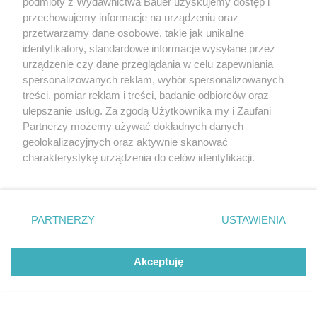
podmioty z Wydawnictwa Bauer uzyskujemy dostęp i
przechowujemy informacje na urządzeniu oraz
przetwarzamy dane osobowe, takie jak unikalne
identyfikatory, standardowe informacje wysyłane przez
Na zdjęciu wersja N53 z bezpośrednim wtryskiem
urządzenie czy dane przeglądania w celu zapewniania
paliwa, ale bez systemu Valvetronic.
spersonalizowanych reklam, wybór spersonalizowanych
treści, pomiar reklam i treści, badanie odbiorców oraz
ulepszanie usług. Za zgodą Użytkownika my i Zaufani
Ford Mondeo Mk3 (2000-
Partnerzy możemy używać dokładnych danych
2007)
geolokalizacyjnych oraz aktywnie skanować
charakterystykę urządzenia do celów identyfikacji.
Ponieważ cenimy Twoją prywatność, prosimy o zgodę na
korzystanie z tych technologii poprzez kliknięcie
„Akceptuję”. Zgoda jest dobrowolna i zawsze możesz ją
zmienić/wycofać klikając przycisk ustawień prywatności
PARTNERZY
USTAWIENIA
znajdujący się w lewym dolnym rogu strony
. Niektóre
rodzaje przetwarzania danych nie wymagają zgody
Akceptuję
użytkownika, ale masz prawo sprzeciwić się takiemu
przetwarzaniu. Preferencje będą miały zastosowanie tylko
na tej witrynie.