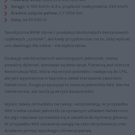
Osiągi:
0-100 km/h: 6,3 s, prędkość maksymalna: 250 km/h
Średnie zużycie paliwa:
7,7 l/100 km
Ceny:
od 25 000 zł
Teoretycznie BMW słynie z produkcji doskonałych benzynowych
rzędowych „szóstek”, ale kiedy przyjdzie czas na to, żeby wybrać
coś idealnego dla siebie – nie będzie łatwo.
Szukając wśród ostatnich wolnossących jednostek, mamy
poważny dylemat, ponieważ są dwie opcje. Pierwszą jest starsza
konstrukcja N52, która ma wtrysk pośredni i nadaje się do LPG,
ale jest wyposażona w kapryśny układ sterowania zaworami
Valvetronic. Druga propozycja to nowsza jednostka N53. Nie ma
Valvetronica, ale zasila ją wtrysk bezpośredni.
Wybór zależy od budżetu na zakup i eksploatację. W przypadku
N52 trzeba szukać jednostki ze sprawnym układem Valvetronic,
bo jego naprawa sprowadza się w zasadzie do wymiany głowicy.
W przypadku N53 zwracamy uwagę na stan wtryskiwaczy oraz
działanie pompy wysokiego ciśnienia paliwa.