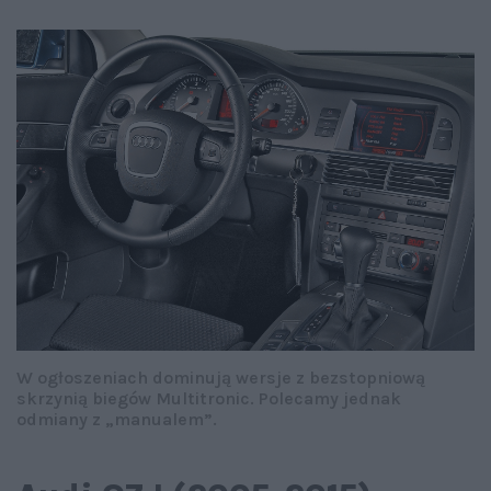
W ogłoszeniach dominują wersje z bezstopniową
skrzynią biegów Multitronic. Polecamy jednak
odmiany z „manualem”.