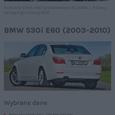
Polecany silnik M57 produkowano do 2008 r. Później
zastąpił go nowszy N57.
BMW 530i E60 (2003-2010)
Wybrane dane
Polecany silnik:
530i, 272 KM, 320 Nm