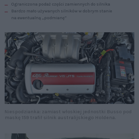
Ograniczona podaż części zamiennych do silnika
Bardzo mało używanych silników w dobrym stanie
na ewentualną „podmianę”
Niespodzianka: zamiast włoskiej jednostki Busso pod
maskę 159 trafił silnik australijskiego Holdena.