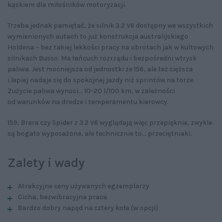
kąskiem dla miłośników motoryzacji.
Trzeba jednak pamiętać, że silnik 3.2 V6 dostępny we wszystkich
wymienionych autach to już konstrukcja australijskiego
Holdena – bez takiej lekkości pracy na obrotach jak w kultowych
silnikach Busso. Ma łańcuch rozrządu i bezpośredni wtrysk
paliwa. Jest mocniejsza od jednostki ze 156, ale też cięższa
i lepiej nadaje się do spokojnej jazdy niż sprintów na torze.
Zużycie paliwa wynosi... 10-20 l/100 km, w zależności
od warunków na drodze i temperamentu kierowcy.
159, Brera czy Spider z 3.2 V6 wyglądają więc przepięknie, zwykle
są bogato wyposażone, ale technicznie to... przeciętniaki.
Zalety i wady
Atrakcyjne ceny używanych egzemplarzy
Cicha, bezwibracyjna praca
Bardzo dobry napęd na cztery koła (w opcji)