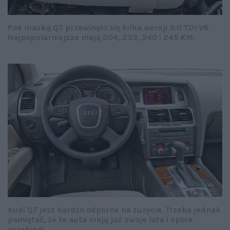
Pod maską Q7 przewinęło się kilka wersji 3.0 TDI V6.
Najpopularniejsze mają 204, 233, 240 i 245 KM.
Audi Q7 jest bardzo odporne na zużycie. Trzeba jednak
pamiętać, że te auta mają już swoje lata i spore
przebiegi...