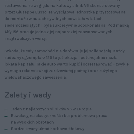
zestawienia ze względu na kultowy silnik V6 skonstruowany
przez Giuseppe Busso. Ta wyścigowa jednostka przystosowana
do montażu w autach cywilnych powstała w latach
siedemdziesiątych i była sukcesywnie udoskonalana. Pod maską
Alfy 156 pracuje jedna z jej najbardziej zaawansowanych
i najtrwalszych wersji.
Szkoda, że cały samochód nie dorównuje jej solidnością. Każdy
zadbany egzemplarz 156 to już okazja i potencjalnie niezła
lokata kapitału. Takie auto warto kupić i odrestaurować – zwykle
wymaga rekonstrukcji zardzewiałej podłogi oraz zużytego
wielowahaczowego zawieszenia.
Zalety i wady
Jeden z najlepszych silników V6 w Europie
Rewelacyjna elastyczność i bezproblemowa praca
na wysokich obrotach
Bardzo trwały układ korbowo-tłokowy