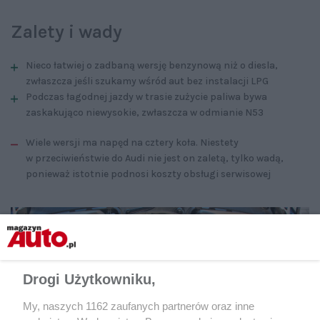
Zalety i wady
Nieco łatwiej o zadbaną wersję benzynową niż o diesla,
zwłaszcza jeśli szukamy wśród aut bez instalacji LPG
Podczas łagodnej jazdy w trasie zużycie paliwa bywa
zaskakująco niewysokie, zwłaszcza w odmianie N53
Wiele wersji ma napęd na cztery koła. Niestety
w przeciwieństwie do Audi nie jest on zaletą, tylko wadą,
ponieważ istotnie podnosi koszty obsługi serwisowej
Drogi Użytkowniku,
My, naszych 1162 zaufanych partnerów oraz inne