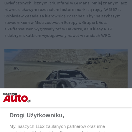
uwieńczonych licznymi triumfami w Le Mans. Mniej znanym, acz
równie ciekawym rozdziałem historii marki są rajdy. W 1967 r.
Sobiesław Zasada za kierownicą Porsche 911 był najszybszym
zawodnikiem w Mistrzostwach Europy w Grupie 1. Auta
z Zuffensausen wygrywały też w Dakarze, a 911 klasy R-GT
z dobrym skutkiem występowały nawet w rundach WRC.
Porsche 959: po odpowiednich modyfikacjach
Drogi Użytkowniku,
zwyciężyło w Rajdzie Paryż-Dakar w roku 1986.
My, naszych 1162 zaufanych partnerów oraz inne