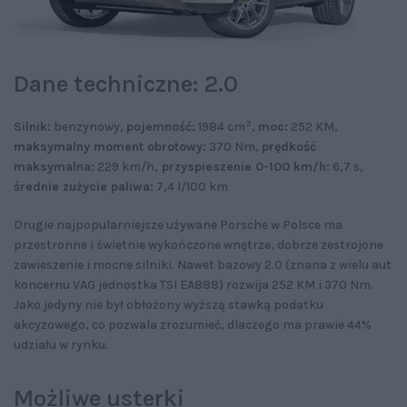
Dane techniczne: 2.0
3
Silnik:
benzynowy,
pojemność:
1984 cm
,
moc:
252 KM,
maksymalny moment obrotowy:
370 Nm,
prędkość
maksymalna:
229 km/h,
przyspieszenie 0-100 km/h:
6,7 s,
średnie zużycie paliwa:
7,4 l/100 km
Drugie najpopularniejsze używane Porsche w Polsce ma
przestronne i świetnie wykończone wnętrze, dobrze zestrojone
zawieszenie i mocne silniki. Nawet bazowy 2.0 (znana z wielu aut
koncernu VAG jednostka TSI EA888) rozwija 252 KM i 370 Nm.
Jako jedyny nie był obłożony wyższą stawką podatku
akcyzowego, co pozwala zrozumieć, dlaczego ma prawie 44%
udziału w rynku.
Możliwe usterki