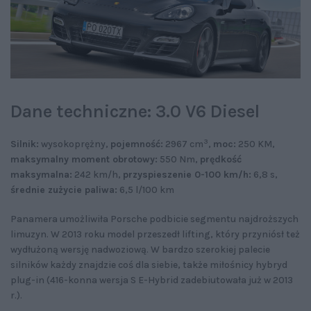
Dane techniczne: 3.0 V6 Diesel
3
Silnik:
wysokoprężny,
pojemność:
2967 cm
,
moc:
250 KM,
maksymalny moment obrotowy:
550 Nm,
prędkość
maksymalna:
242 km/h,
przyspieszenie 0-100 km/h:
6,8 s,
średnie zużycie paliwa:
6,5 l/100 km
Panamera umożliwiła Porsche podbicie segmentu najdroższych
limuzyn. W 2013 roku model przeszedł lifting, który przyniósł też
wydłużoną wersję nadwoziową. W bardzo szerokiej palecie
silników każdy znajdzie coś dla siebie, także miłośnicy hybryd
plug-in (416-konna wersja S E-Hybrid zadebiutowała już w 2013
r.).