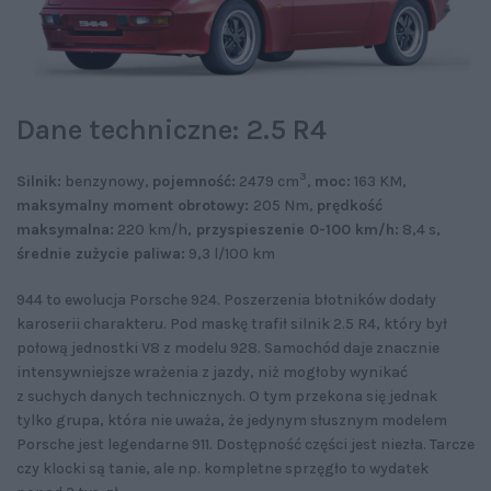
Dane techniczne: 2.5 R4
3
Silnik:
benzynowy,
pojemność:
2479 cm
,
moc:
163 KM,
maksymalny moment obrotowy:
205 Nm,
prędkość
maksymalna:
220 km/h,
przyspieszenie 0-100 km/h:
8,4 s,
średnie zużycie paliwa:
9,3 l/100 km
944 to ewolucja Porsche 924. Poszerzenia błotników dodały
karoserii charakteru. Pod maskę trafił silnik 2.5 R4, który był
połową jednostki V8 z modelu 928. Samochód daje znacznie
intensywniejsze wrażenia z jazdy, niż mogłoby wynikać
z suchych danych technicznych. O tym przekona się jednak
tylko grupa, która nie uważa, że jedynym słusznym modelem
Porsche jest legendarne 911. Dostępność części jest niezła. Tarcze
czy klocki są tanie, ale np. kompletne sprzęgło to wydatek