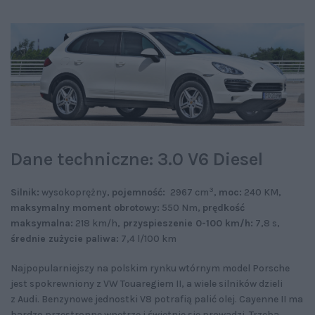
Dane techniczne: 3.0 V6 Diesel
3
Silnik:
wysokoprężny,
pojemność:
2967 cm
,
moc:
240 KM,
maksymalny moment obrotowy:
550 Nm,
prędkość
maksymalna:
218 km/h,
przyspieszenie 0-100 km/h:
7,8 s,
średnie zużycie paliwa:
7,4 l/100 km
Najpopularniejszy na polskim rynku wtórnym model Porsche
jest spokrewniony z VW Touaregiem II, a wiele silników dzieli
z Audi. Benzynowe jednostki V8 potrafią palić olej. Cayenne II ma
bardzo przestronne wnętrze i świetnie się prowadzi. Trzeba