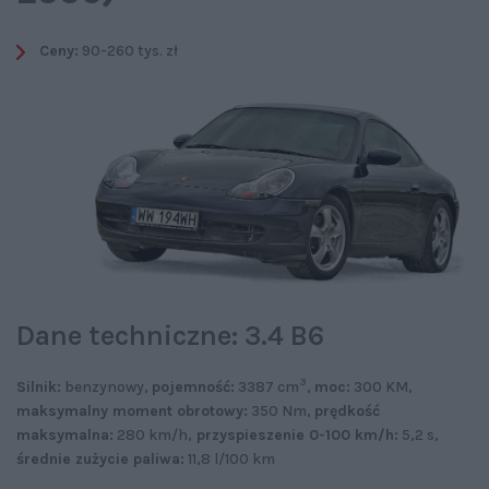
Ceny:
90-260 tys. zł
Dane techniczne: 3.4 B6
3
Silnik:
benzynowy,
pojemność:
3387 cm
,
moc:
300 KM,
maksymalny moment obrotowy:
350 Nm,
prędkość
maksymalna:
280 km/h,
przyspieszenie 0-100 km/h:
5,2 s,
średnie zużycie paliwa:
11,8 l/100 km