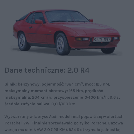
Dane techniczne: 2.0 R4
3
Silnik:
benzynowy,
pojemność:
1984 cm
,
moc:
125 KM,
maksymalny moment obrotowy:
165 Nm,
prędkość
maksymalna:
204 km/h,
przyspieszenie 0-100 km/h:
9,6 s,
średnie zużycie paliwa:
9,0 l/100 km
Wytwarzany w fabryce Audi model miał pojawić się w ofertach
Porsche i VW. Finalnie sprzedawało go tylko Porsche. Bazowa
wersja ma silnik VW 2.0 (125 KM). 924 S otrzymało jednostkę