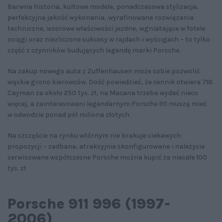
Barwna historia, kultowe modele, ponadczasowa stylizacja,
perfekcyjna jakość wykonania, wyrafinowane rozwiązania
techniczne, wzorowe właściwości jezdne, wgniatające w fotele
osiągi oraz niezliczone sukcesy w rajdach i wyścigach – to tylko
część z czynników budujących legendę marki Porsche.
Na zakup nowego auta z Zuffenhausen może sobie pozwolić
wąskie grono kierowców. Dość powiedzieć, że cennik otwiera 718
Cayman za około 250 tys. zł, na Macana trzeba wydać nieco
więcej, a zainteresowani legendarnym Porsche 911 muszą mieć
w odwodzie ponad pół miliona złotych.
Na szczęście na rynku wtórnym nie brakuje ciekawych
propozycji – zadbane, atrakcyjnie skonfigurowane i należycie
serwisowane współczesne Porsche można kupić za niecałe 100
tys. zł.
Porsche 911 996 (1997-
2006)