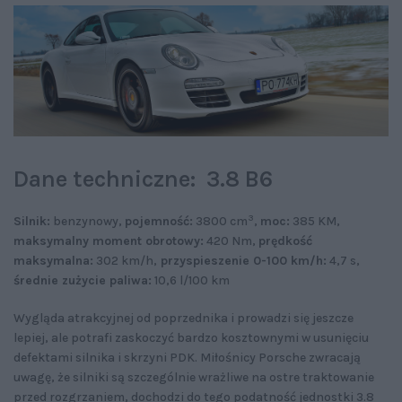
Dane techniczne: 3.8 B6
3
Silnik:
benzynowy,
pojemność:
3800 cm
,
moc:
385 KM,
maksymalny moment obrotowy:
420 Nm,
prędkość
maksymalna:
302 km/h,
przyspieszenie 0-100 km/h:
4,7 s,
średnie zużycie paliwa:
10,6 l/100 km
Wygląda atrakcyjnej od poprzednika i prowadzi się jeszcze
lepiej, ale potrafi zaskoczyć bardzo kosztownymi w usunięciu
defektami silnika i skrzyni PDK. Miłośnicy Porsche zwracają
uwagę, że silniki są szczególnie wrażliwe na ostre traktowanie
przed rozgrzaniem, dochodzi do tego podatność jednostki 3.8