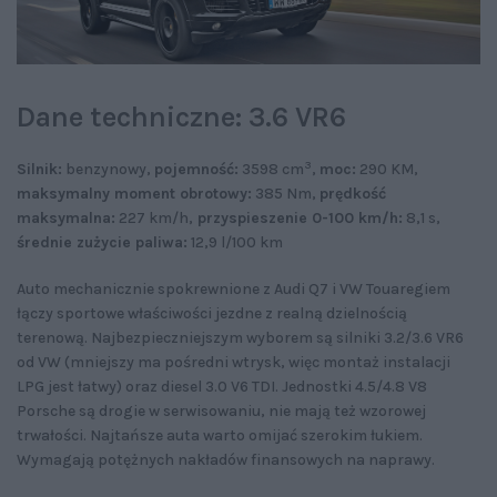
Dane techniczne: 3.6 VR6
3
Silnik:
benzynowy,
pojemność:
3598 cm
,
moc:
290 KM,
maksymalny moment obrotowy:
385 Nm,
prędkość
maksymalna:
227 km/h,
przyspieszenie 0-100 km/h:
8,1 s,
średnie zużycie paliwa:
12,9 l/100 km
Auto mechanicznie spokrewnione z Audi Q7 i VW Touaregiem
łączy sportowe właściwości jezdne z realną dzielnością
terenową. Najbezpieczniejszym wyborem są silniki 3.2/3.6 VR6
od VW (mniejszy ma pośredni wtrysk, więc montaż instalacji
LPG jest łatwy) oraz diesel 3.0 V6 TDI. Jednostki 4.5/4.8 V8
Porsche są drogie w serwisowaniu, nie mają też wzorowej
trwałości. Najtańsze auta warto omijać szerokim łukiem.
Wymagają potężnych nakładów finansowych na naprawy.