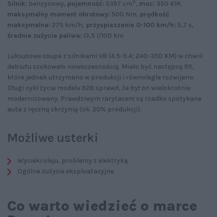
3
Silnik:
benzynowy,
pojemność:
5397 cm
,
moc:
350 KM,
maksymalny moment obrotowy:
500 Nm,
prędkość
maksymalna:
275 km/h,
przyspieszenie 0-100 km/h:
5,7 s,
średnie zużycie paliwa:
13,5 l/100 km
Luksusowe coupe z silnikami V8 (4.5-5.4; 240-350 KM) w chwili
debiutu szokowało nowoczesnością. Miało być następcą 911,
które jednak utrzymano w produkcji i równolegle rozwijano.
Długi cykl życia modelu 928 sprawił, że był on wielokrotnie
modernizowany. Prawdziwym rarytasem są rzadko spotykane
auta z ręczną skrzynią (ok. 20% produkcji).
Możliwe usterki
Wycieki oleju, problemy z elektryką
Ogólne zużycie eksploatacyjne
Co warto wiedzieć o marce