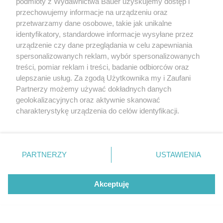
podmioty z Wydawnictwa Bauer uzyskujemy dostęp i
Stacyjka po lewej
przechowujemy informacje na urządzeniu oraz
przetwarzamy dane osobowe, takie jak unikalne
identyfikatory, standardowe informacje wysyłane przez
urządzenie czy dane przeglądania w celu zapewniania
spersonalizowanych reklam, wybór spersonalizowanych
treści, pomiar reklam i treści, badanie odbiorców oraz
ulepszanie usług. Za zgodą Użytkownika my i Zaufani
Partnerzy możemy używać dokładnych danych
geolokalizacyjnych oraz aktywnie skanować
charakterystykę urządzenia do celów identyfikacji.
Ponieważ cenimy Twoją prywatność, prosimy o zgodę na
korzystanie z tych technologii poprzez kliknięcie
„Akceptuję”. Zgoda jest dobrowolna i zawsze możesz ją
zmienić/wycofać klikając przycisk ustawień prywatności
PARTNERZY
USTAWIENIA
znajdujący się w lewym dolnym rogu strony
. Niektóre
rodzaje przetwarzania danych nie wymagają zgody
Akceptuję
użytkownika, ale masz prawo sprzeciwić się takiemu
przetwarzaniu. Preferencje będą miały zastosowanie tylko
na tej witrynie.