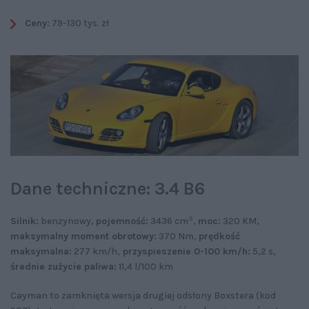
Ceny:
79-130 tys. zł
Dane techniczne: 3.4 B6
3
Silnik:
benzynowy,
pojemność:
3436 cm
,
moc:
320 KM,
maksymalny moment obrotowy:
370 Nm,
prędkość
maksymalna:
277 km/h,
przyspieszenie 0-100 km/h:
5,2 s,
średnie zużycie paliwa:
11,4 l/100 km
Cayman to zamknięta wersja drugiej odsłony Boxstera (kod