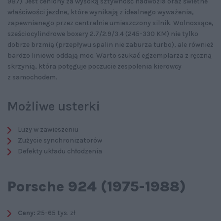
987). Jest ceniony za wysoką sztywność nadwozia oraz świetne
właściwości jezdne, które wynikają z idealnego wyważenia,
zapewnianego przez centralnie umieszczony silnik. Wolnossące,
sześciocylindrowe boxery 2.7/2.9/3.4 (245-330 KM) nie tylko
dobrze brzmią (przepływu spalin nie zaburza turbo), ale również
bardzo liniowo oddają moc. Warto szukać egzemplarza z ręczną
skrzynią, która potęguje poczucie zespolenia kierowcy
z samochodem.
Możliwe usterki
Luzy w zawieszeniu
Zużycie synchronizatorów
Defekty układu chłodzenia
Porsche 924 (1975-1988)
Ceny:
25-65 tys. zł