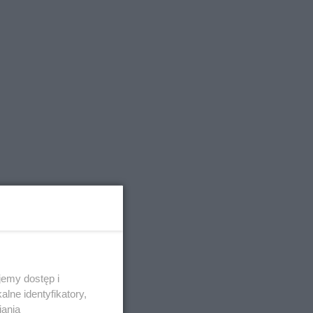
emy dostęp i
lne identyfikatory,
iania