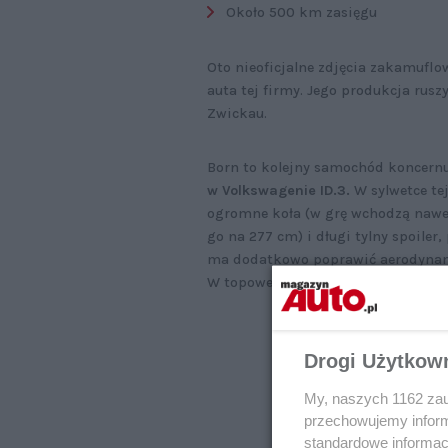
Około 500 km zasięgu
Oto nieoficjalne zdjęcia zakamuflo
auta tej firmy. Jego produkcja rusz
Zwickau.
Born to kolejny samochód koncer
w Volkswagenie ID.3.
W sylwetce te
ogromne koła (w grę wchodzą naw
go na 277 cm) i długi tylny spoiler
ma dodatkowo poprawić aerodynam
W topowej wersji wyniesie on okoł
Drogi Użytkow
My, naszych 1162 zau
przechowujemy informa
standardowe informac