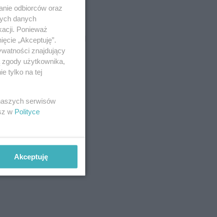
anie odbiorców oraz
nych danych
kacji. Ponieważ
ięcie „Akceptuję”.
ywatności znajdujący
ą zgody użytkownika,
 tylko na tej
 naszych serwisów
esz w
Polityce
Akceptuję