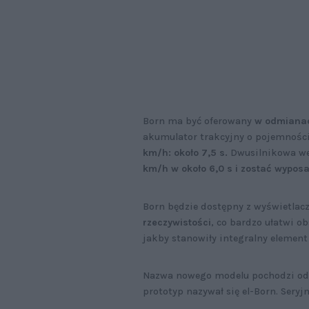
Born ma być oferowany
w odmianac
akumulator trakcyjny o pojemnośc
km/h: około 7,5 s.
Dwusilnikowa we
km/h w około 6,0 s i zostać wypo
Born będzie dostępny z wyświetlac
rzeczywistości
, co bardzo ułatwi o
jakby stanowiły integralny element
Nazwa nowego modelu pochodzi od 
prototyp nazywał się el-Born. Seryj