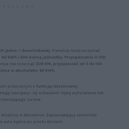
h jedno- i dwusilnikowej
. Pierwsza może otrzymać
i
62 kWh i 204-konną jednostkę. Przyspieszenie 0-100
rsja ma rozwinąć
306 KM, przyspieszać od 0 do 100
sażona w akumulator 82 kWh
.
zem przeziernym z
funkcją rozszerzonej
bsługę nawigacji. Jej wskazówki będą wyświetlane tak,
 otaczającego świata.
dzielnicy w Barcelonie. Zapowiadający samochód
ne auto będzie po prostu Bornem.