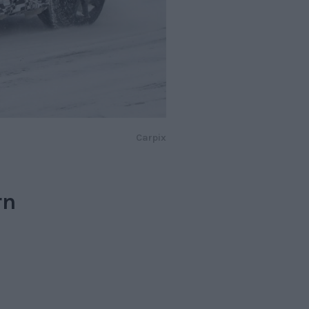
Carpix
rn