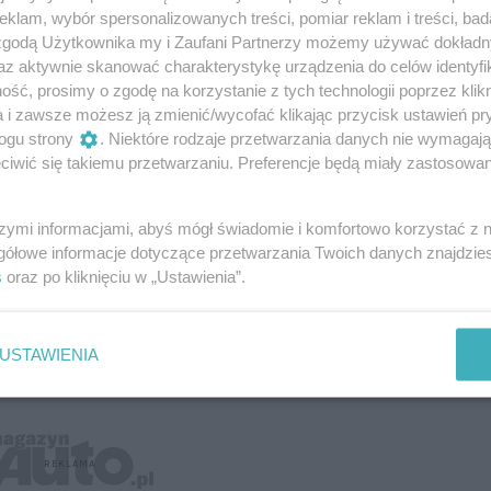
klam, wybór spersonalizowanych treści, pomiar reklam i treści, bad
 zgodą Użytkownika my i Zaufani Partnerzy możemy używać dokład
az aktywnie skanować charakterystykę urządzenia do celów identyfi
ść, prosimy o zgodę na korzystanie z tych technologii poprzez klikn
a i zawsze możesz ją zmienić/wycofać klikając przycisk ustawień pr
ogu strony
. Niektóre rodzaje przetwarzania danych nie wymagaj
iwić się takiemu przetwarzaniu. Preferencje będą miały zastosowanie
szymi informacjami, abyś mógł świadomie i komfortowo korzystać z
gółowe informacje dotyczące przetwarzania Twoich danych znajdzi
s
oraz po kliknięciu w „Ustawienia”.
USTAWIENIA