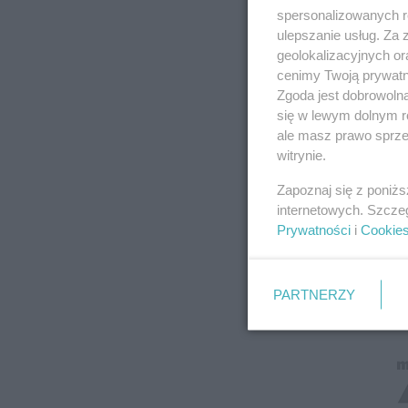
spersonalizowanych re
ulepszanie usług. Za
geolokalizacyjnych or
cenimy Twoją prywatno
Zgoda jest dobrowoln
się w lewym dolnym r
ale masz prawo sprzec
witrynie.
Zapoznaj się z poniż
internetowych. Szcze
Prywatności
i
Cookie
PARTNERZY