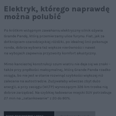
Elektryk, którego naprawdę
można polubić
Po krótkim wstępnym zawahaniu elektryczny silnik ożywia
Grande Pandę, którą przemierzamy ulice Turynu. Fiat, jak za
dotknięciem czarodziejskiej różdżki, po idealnej linii pokonuje
ronda, dobrze wybiera też większe nierówności i nawet
na wybojach zapewnia przyzwoity komfort akustyczny.
Mimo kanciastej konstrukcji szum wiatru nie daje się we znaki –
także przy prędkości maksymalnej, którą Grande Panda rzadko
osiąga, bo nie jest w stanie rozwinąć szybkości większej niż
zalecana na autostradzie. Zużywałaby wówczas zbyt dużo
energii, a przy zasięgu (WLTP) wynoszącym 326 km trzeba nią
dobrze zarządzać. Na szybkiej ładowarce miejski SUV potrzebuje
27 min na „zatankowanie” z 20 do 80%.