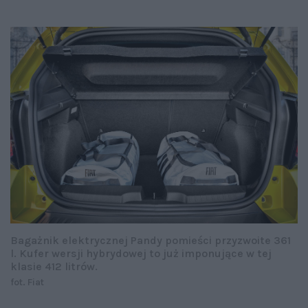
Bagażnik elektrycznej Pandy pomieści przyzwoite 361
l. Kufer wersji hybrydowej to już imponujące w tej
klasie 412 litrów.
fot. Fiat