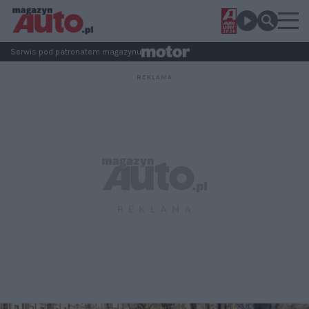
Serwis pod patronatem magazynu