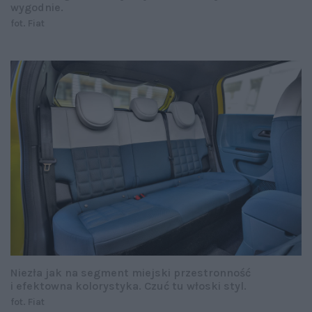
wygodnie.
fot. Fiat
Niezła jak na segment miejski przestronność
i efektowna kolorystyka. Czuć tu włoski styl.
fot. Fiat