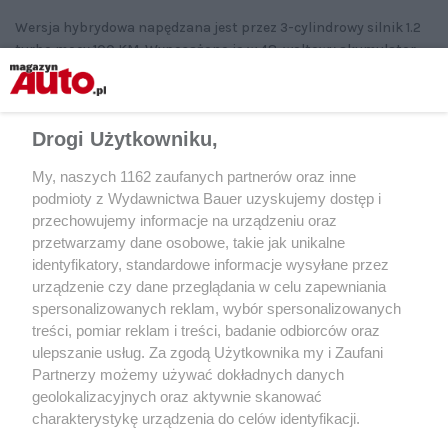
Wersja hybrydowa napędzana jest przez 3-cylindrowy silnik 1.2
turbo mocy 100 KM. Wyposażono ją w 48-woltowy akumulator
litowo-jonowy oraz 6-stopniową dwusprzęgłową skrzynię
biegów (eDCT), a także jednostkę elektryczną o mocy 29 KM.
Dzięki temu możliwa jest jazda przy wyłączonym silniku
Drogi Użytkowniku,
spalinowym (np. przy ruszaniu, parkowaniu czy w korkach przy
prędkości poniżej 30 km/h).
My, naszych 1162 zaufanych partnerów oraz inne
podmioty z Wydawnictwa Bauer uzyskujemy dostęp i
przechowujemy informacje na urządzeniu oraz
Fiat Grande Panda: naszym
przetwarzamy dane osobowe, takie jak unikalne
zdaniem
identyfikatory, standardowe informacje wysyłane przez
urządzenie czy dane przeglądania w celu zapewniania
spersonalizowanych reklam, wybór spersonalizowanych
treści, pomiar reklam i treści, badanie odbiorców oraz
ulepszanie usług. Za zgodą Użytkownika my i Zaufani
Partnerzy możemy używać dokładnych danych
geolokalizacyjnych oraz aktywnie skanować
charakterystykę urządzenia do celów identyfikacji.
Ponieważ cenimy Twoją prywatność, prosimy o zgodę na