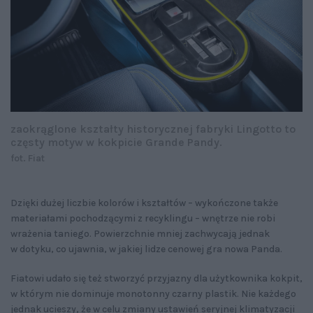
zaokrąglone kształty historycznej fabryki Lingotto to
częsty motyw w kokpicie Grande Pandy.
fot. Fiat
Dzięki dużej liczbie kolorów i kształtów – wykończone także
materiałami pochodzącymi z recyklingu – wnętrze nie robi
wrażenia taniego. Powierzchnie mniej zachwycają jednak
w dotyku, co ujawnia, w jakiej lidze cenowej gra nowa Panda.
Fiatowi udało się też stworzyć przyjazny dla użytkownika kokpit,
w którym nie dominuje monotonny czarny plastik. Nie każdego
jednak ucieszy, że w celu zmiany ustawień seryjnej klimatyzacji