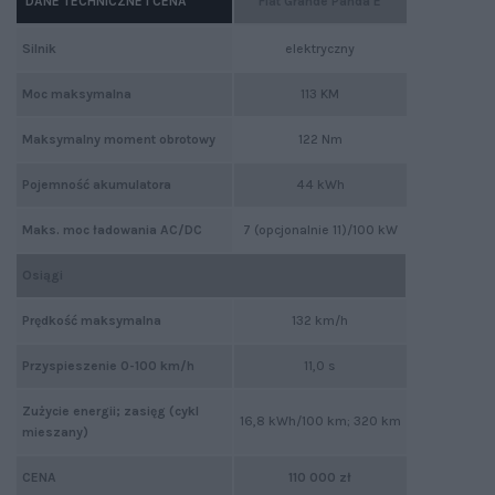
DANE TECHNICZNE I CENA
Fiat Grande Panda E
Silnik
elektryczny
Moc maksymalna
113 KM
Maksymalny moment obrotowy
122 Nm
Pojemność akumulatora
44 kWh
Maks. moc ładowania AC/DC
7 (opcjonalnie 11)/100 kW
Osiągi
Prędkość maksymalna
132 km/h
Przyspieszenie 0-100 km/h
11,0 s
Zużycie energii; zasięg (cykl
16,8 kWh/100 km; 320 km
mieszany)
CENA
110 000 zł