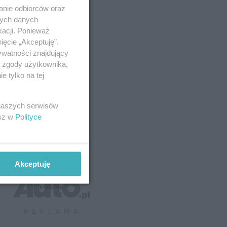
anie odbiorców oraz
nych danych
kacji. Ponieważ
ięcie „Akceptuję”.
ywatności znajdujący
ą zgody użytkownika,
 tylko na tej
 naszych serwisów
esz w
Polityce
Akceptuję