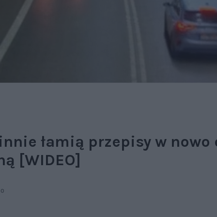
nnie łamią przepisy w nowo
ną [WIDEO]
00