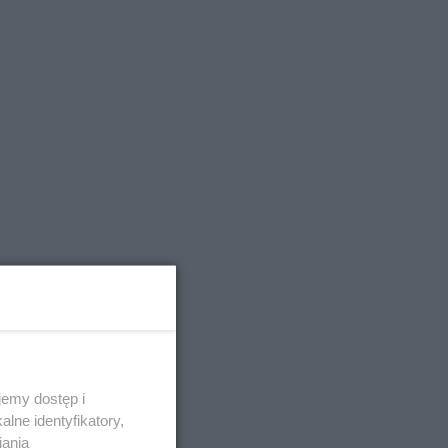
emy dostęp i
lne identyfikatory,
iania