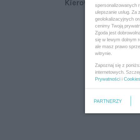
Kierowcy nagminnie
spersonalizowanych re
ulepszanie usług. Za
geolokalizacyjnych or
cenimy Twoją prywatno
Zgoda jest dobrowoln
się w lewym dolnym r
ale masz prawo sprzec
witrynie.
Zapoznaj się z poniż
internetowych. Szcze
Prywatności
i
Cookie
PARTNERZY