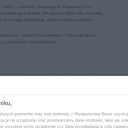
 i Wolin z centrum Świnoujścia. Prace nad nim
u oddano go w piątek, 30 czerwca 2023 roku. Niestety,
tórzy z niego korzystają, masowo łamią przepisy.
winoujścia – Janusz Żmurkiewicz – który na swoim
m z „popisami” prowadzących.
nel pod Ursynowem – niby prosta rzecz, a nie
żdy wie, jak go używać [WIDEO]
niku,
fanych partnerów oraz inne podmioty z Wydawnictwa Bauer uzyskuj
cje na urządzeniu oraz przetwarzamy dane osobowe, takie jak unika
je wysyłane przez urządzenie czy dane przeglądania w celu zapewn