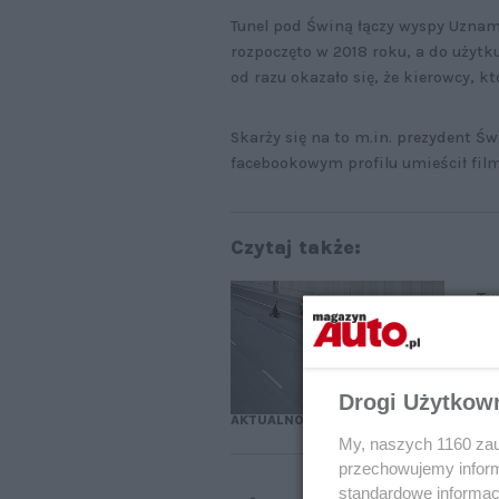
Tunel pod Świną łączy wyspy Uznam
rozpoczęto w 2018 roku, a do użytk
od razu okazało się, że kierowcy, k
Skarży się na to m.in. prezydent Ś
facebookowym profilu umieścił fil
Czytaj także:
Tu
ka
Drogi Użytkow
AKTUALNOŚCI
My, naszych 1160 zau
przechowujemy informa
standardowe informac