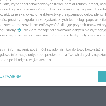
 łamią przepisy
klam, wybór spersonalizowanych treści, pomiar reklam i treści, bad
 zgodą Użytkownika my i Zaufani Partnerzy możemy używać dokład
az aktywnie skanować charakterystykę urządzenia do celów identyfi
ść, prosimy o zgodę na korzystanie z tych technologii poprzez klikn
a i zawsze możesz ją zmienić/wycofać klikając przycisk ustawień pr
ogu strony
. Niektóre rodzaje przetwarzania danych nie wymagaj
iwić się takiemu przetwarzaniu. Preferencje będą miały zastosowanie
szymi informacjami, abyś mógł świadomie i komfortowo korzystać z
gółowe informacje dotyczące przetwarzania Twoich danych znajdzi
s
oraz po kliknięciu w „Ustawienia”.
USTAWIENIA