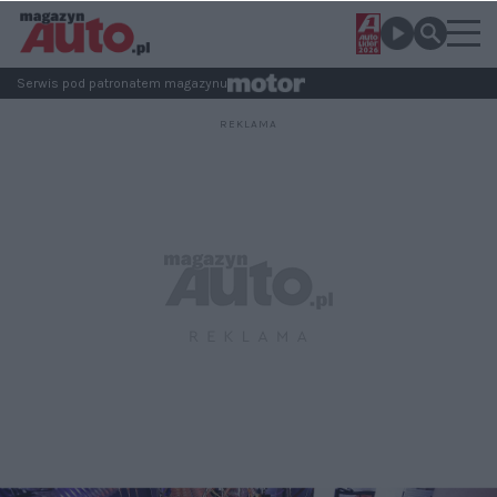
Serwis pod patronatem magazynu