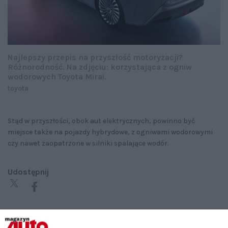
Najlepszy przepis na przyszłość motoryzacji?
Różnorodność. Na zdjęciu: korzystająca z ogniw
wodorowych Toyota Mirai.
toyota
Stąd w przyszłości, obok aut elektrycznych, powinno być
miejsce także na pojazdy hybrydowe, z ogniwami wodorowymi
czy nawet zaopatrzone w silniki spalające wodór.
Udostępnij