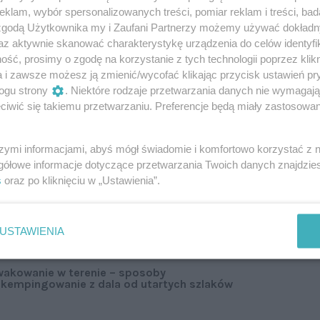
klam, wybór spersonalizowanych treści, pomiar reklam i treści, bad
 zgodą Użytkownika my i Zaufani Partnerzy możemy używać dokład
az aktywnie skanować charakterystykę urządzenia do celów identyfi
ść, prosimy o zgodę na korzystanie z tych technologii poprzez klikn
a i zawsze możesz ją zmienić/wycofać klikając przycisk ustawień pr
ogu strony
. Niektóre rodzaje przetwarzania danych nie wymagaj
ningu
iwić się takiemu przetwarzaniu. Preferencje będą miały zastosowanie
rend widoczny w caravaningu
. Pojawia się coraz
szymi informacjami, abyś mógł świadomie i komfortowo korzystać z
i kamperów, namiotów dachowych, a nawet
gółowe informacje dotyczące przetwarzania Twoich danych znajdzi
rtych o nadmuchiwane elementy. To przyspiesza ich
s
oraz po kliknięciu w „Ustawienia”.
uktów opartych na stalowym stelażu.
USTAWIENIA
wakowanie w terenie – sposoby
 kempingowanie z dala od utartych szlaków