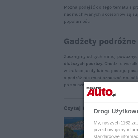
Można podejść do tego tematu
z p
nadmuchiwanych akcesoriów są zupe
popularność.
Gadżety podróżne
Zacznijmy od tych mniej poważnych
dłuższych podróży
. Chodzi o wszel
w trakcie jazdy lub na postoju pa
a podróż nie musi oznaczać np. ból
po spuszczeniu powietrza.
Czytaj także:
Drogi Użytkow
Wy
My, naszych 1162 zau
przechowujemy informa
standardowe informac