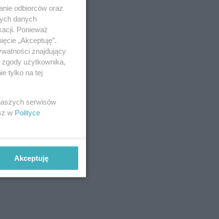
anie odbiorców oraz
nych danych
kacji. Ponieważ
ięcie „Akceptuję”.
ywatności znajdujący
ą zgody użytkownika,
 tylko na tej
 naszych serwisów
esz w
Polityce
Akceptuję