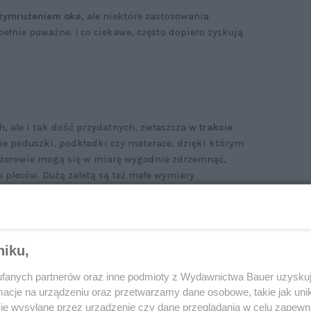
rzymrużeniem oka
, ale niektóre zastosowania
łnie poważne. I co ciekawe, często dopiero zyskują
, ale i tak dość przydatnych, zwłaszcza
w trakcie
kie poduszki, podkładki czy materace, dzięki którym
sażerowie mogą się w miarę wygodnie zdrzemnąć,
u pleców. Dużą zaletą są też małe wymiary
niku,
jazd za granicę cudzym samochodem
fanych partnerów oraz inne podmioty z Wydawnictwa Bauer uzyskuj
cje na urządzeniu oraz przetwarzamy dane osobowe, takie jak unika
je wysyłane przez urządzenie czy dane przeglądania w celu zapewn