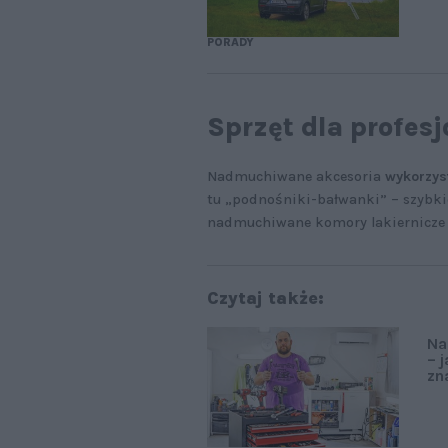
PORADY
Sprzęt dla profes
Nadmuchiwane akcesoria
wykorzys
tu „podnośniki-bałwanki” – szybkie
nadmuchiwane komory lakiernicze
Czytaj także:
Na
– 
zn