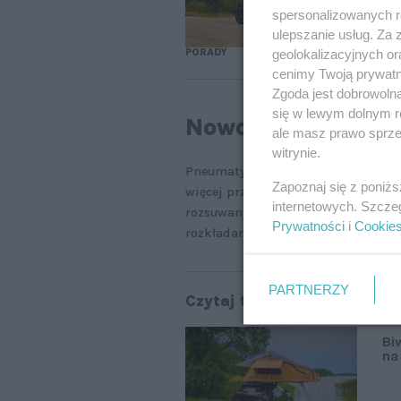
spersonalizowanych re
ulepszanie usług. Za
PORADY
geolokalizacyjnych or
cenimy Twoją prywatno
Zgoda jest dobrowoln
się w lewym dolnym r
Nowości w carava
ale masz prawo sprzec
witrynie.
Pneumatyczne akcesoria to także
t
Zapoznaj się z poniż
więcej przedsionków do przyczep 
internetowych. Szcze
rozsuwanych poszerzeń wnętrza opa
Prywatności
i
Cookie
rozkładanie, są też lżejsze od prod
PARTNERZY
Czytaj także:
Bi
na