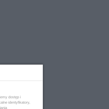
emy dostęp i
lne identyfikatory,
iania