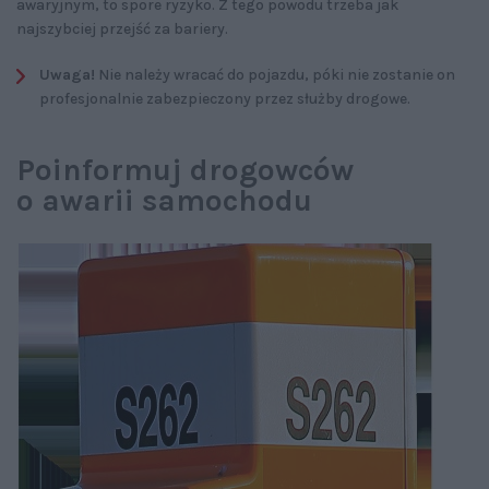
awaryjnym, to spore ryzyko. Z tego powodu trzeba jak
najszybciej przejść za bariery.
Uwaga!
Nie należy wracać do pojazdu, póki nie zostanie on
profesjonalnie zabezpieczony przez służby drogowe.
Poinformuj drogowców
o awarii samochodu