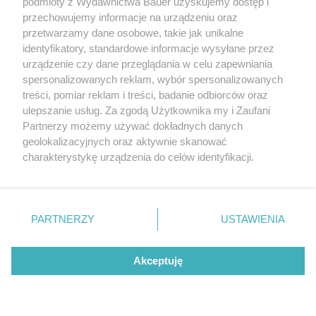
podmioty z Wydawnictwa Bauer uzyskujemy dostęp i
przechowujemy informacje na urządzeniu oraz
przetwarzamy dane osobowe, takie jak unikalne
identyfikatory, standardowe informacje wysyłane przez
urządzenie czy dane przeglądania w celu zapewniania
spersonalizowanych reklam, wybór spersonalizowanych
treści, pomiar reklam i treści, badanie odbiorców oraz
ulepszanie usług. Za zgodą Użytkownika my i Zaufani
Partnerzy możemy używać dokładnych danych
geolokalizacyjnych oraz aktywnie skanować
charakterystykę urządzenia do celów identyfikacji.
Ponieważ cenimy Twoją prywatność, prosimy o zgodę na
korzystanie z tych technologii poprzez kliknięcie
„Akceptuję”. Zgoda jest dobrowolna i zawsze możesz ją
zmienić/wycofać klikając przycisk ustawień prywatności
PARTNERZY
USTAWIENIA
znajdujący się w lewym dolnym rogu strony
. Niektóre
rodzaje przetwarzania danych nie wymagają zgody
Akceptuję
Czekaj na zabezpieczenie auta
użytkownika, ale masz prawo sprzeciwić się takiemu
przetwarzaniu. Preferencje będą miały zastosowanie tylko
na tej witrynie.