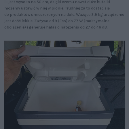
l i jest wysoka na 50 cm, dzięki czemu nawet duże butelki
możemy ustawić w niej w pionie. Trudniej za to dostać się
do produktów umieszczonych na dole. Ważące 3,9 kg urządzenie
jest dość lekkie. Zużywa od 9 (Eco) do 77 W (maksymalne
obciążenie) i generuje hałas o natężeniu od 27 do 46 dB.