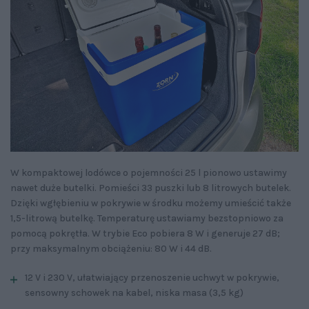
W kompaktowej lodówce o pojemności 25 l pionowo ustawimy
nawet duże butelki. Pomieści 33 puszki lub 8 litrowych butelek.
Dzięki wgłębieniu w pokrywie w środku możemy umieścić także
1,5-litrową butelkę. Temperaturę ustawiamy bezstopniowo za
pomocą pokrętła. W trybie Eco pobiera 8 W i generuje 27 dB;
przy maksymalnym obciążeniu: 80 W i 44 dB.
12 V i 230 V, ułatwiający przenoszenie uchwyt w pokrywie,
sensowny schowek na kabel, niska masa (3,5 kg)