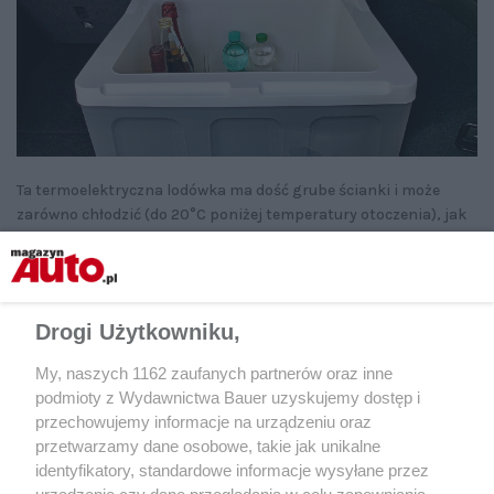
Ta termoelektryczna lodówka ma dość grube ścianki i może
zarówno chłodzić (do 20°C poniżej temperatury otoczenia), jak
i utrzymywać ciepło (do 65°C). Transport ułatwiają kółka
i rozkładany uchwyt. Po dotarciu do celu można ją ustawić jak
domową lodówkę i podłączyć do zwykłego gniazdka (230 V).
Drogi Użytkowniku,
W trybie Eco zużywa 11 W i generuje hałas o natężeniu ok. 32 dB,
podczas pracy na maksymalnych obrotach: 66 W i 44 dB.
My, naszych 1162 zaufanych partnerów oraz inne
podmioty z Wydawnictwa Bauer uzyskujemy dostęp i
przechowujemy informacje na urządzeniu oraz
przetwarzamy dane osobowe, takie jak unikalne
identyfikatory, standardowe informacje wysyłane przez