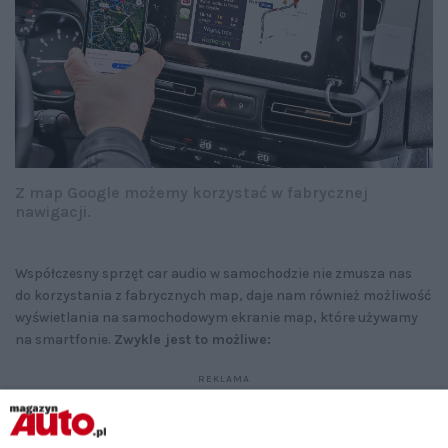
Z map Google możemy korzystać w fabrycznej
nawigacji.
Współczesny sprzęt car audio w samochodzie nie zmusza nas
do korzystania z fabrycznych map, daje nam również możliwość
wyświetlania na samochodowym ekranie map, które używamy
na smartfonie.
Zwykle jest to możliwe: