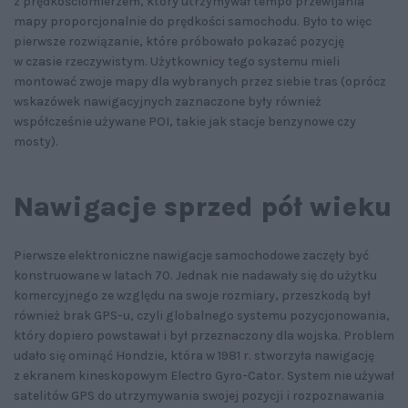
z prędkościomierzem, który utrzymywał tempo przewijania
mapy proporcjonalnie do prędkości samochodu. Było to więc
pierwsze rozwiązanie, które próbowało pokazać pozycję
w czasie rzeczywistym. Użytkownicy tego systemu mieli
montować zwoje mapy dla wybranych przez siebie tras (oprócz
wskazówek nawigacyjnych zaznaczone były również
współcześnie używane POI, takie jak stacje benzynowe czy
mosty).
Nawigacje sprzed pół wieku
Pierwsze elektroniczne nawigacje samochodowe zaczęły być
konstruowane w latach 70. Jednak nie nadawały się do użytku
komercyjnego ze względu na swoje rozmiary, przeszkodą był
również brak GPS-u, czyli globalnego systemu pozycjonowania,
który dopiero powstawał i był przeznaczony dla wojska. Problem
udało się ominąć Hondzie, która w 1981 r. stworzyła nawigację
z ekranem kineskopowym Electro Gyro-Cator. System nie używał
satelitów GPS do utrzymywania swojej pozycji i rozpoznawania