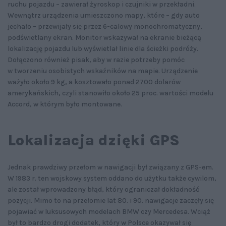
ruchu pojazdu – zawierał żyroskop i czujniki w przekładni.
Wewnątrz urządzenia umieszczono mapy, które – gdy auto
jechało – przewijały się przez 6-calowy monochromatyczny,
podświetlany ekran. Monitor wskazywał na ekranie bieżącą
lokalizację pojazdu lub wyświetlał linie dla ścieżki podróży.
Dołączono również pisak, aby w razie potrzeby pomóc
w tworzeniu osobistych wskaźników na mapie. Urządzenie
ważyło około 9 kg, a kosztowało ponad 2700 dolarów
amerykańskich, czyli stanowiło około 25 proc. wartości modelu
Accord, w którym było montowane.
Lokalizacja dzięki GPS
Jednak prawdziwy przełom w nawigacji był związany z GPS-em.
W 1983 r. ten wojskowy system oddano do użytku także cywilom,
ale został wprowadzony błąd, który ograniczał dokładność
pozycji. Mimo to na przełomie lat 80. i 90. nawigacje zaczęły się
pojawiać w luksusowych modelach BMW czy Mercedesa. Wciąż
był to bardzo drogi dodatek, który w Polsce okazywał się