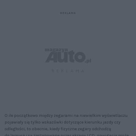
O ile początkowo między zegarami na niewielkim wyświetlaczu
pojawiały się tylko wskazówki dotyczące kierunku jazdy czy
odległości, to obecnie, kiedy fizyczne zegary odchodzą
do lamusa i są zastępowane przez ekrany LCD, nawigacja może