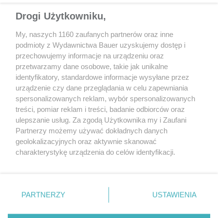
Drogi Użytkowniku,
My, naszych 1160 zaufanych partnerów oraz inne
podmioty z Wydawnictwa Bauer uzyskujemy dostęp i
przechowujemy informacje na urządzeniu oraz
przetwarzamy dane osobowe, takie jak unikalne
identyfikatory, standardowe informacje wysyłane przez
urządzenie czy dane przeglądania w celu zapewniania
spersonalizowanych reklam, wybór spersonalizowanych
treści, pomiar reklam i treści, badanie odbiorców oraz
ulepszanie usług. Za zgodą Użytkownika my i Zaufani
dzięki systemowi CarPlay lub Android Auto (aplikacje
Partnerzy możemy używać dokładnych danych
nawigacyjne zainstalowane w telefonie mogą być
geolokalizacyjnych oraz aktywnie skanować
obsługiwane przez ekran fabrycznej nawigacji)
charakterystykę urządzenia do celów identyfikacji.
gdy w aucie są instalowane mapy Google (a nawet Street
Ponieważ cenimy Twoją prywatność, prosimy o zgodę na
View).
korzystanie z tych technologii poprzez kliknięcie
„Akceptuję”. Zgoda jest dobrowolna i zawsze możesz ją
Można korzystać z ulubionych map i nie być skazanym
zmienić/wycofać klikając przycisk ustawień prywatności
PARTNERZY
USTAWIENIA
na fabryczną nawigację
znajdujący się w lewym dolnym rogu strony
. Niektóre
rodzaje przetwarzania danych nie wymagają zgody