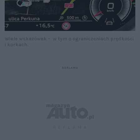
Wiele wskazówek – w tym o ograniczeniach prędkości
i korkach.