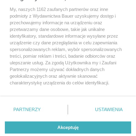
My, naszych 1162 zaufanych partnerów oraz inne
podmioty z Wydawnictwa Bauer uzyskujemy dostęp i
przechowujemy informacje na urządzeniu oraz
przetwarzamy dane osobowe, takie jak unikalne
identyfikatory, standardowe informacje wysyłane przez
urządzenie czy dane przeglądania w celu zapewniania
spersonalizowanych reklam, wybór spersonalizowanych
TEST
NOWOŚCI
treści, pomiar reklam i treści, badanie odbiorców oraz
Audi Q4 Sportback 50 e-tron – test
Moc bez zmian – Alf
ulepszanie usług. Za zgodą Użytkownika my i Zaufani
i Stelvio Quadrifogli
Partnerzy możemy używać dokładnych danych
geolokalizacyjnych oraz aktywnie skanować
charakterystykę urządzenia do celów identyfikacji.
Ponieważ cenimy Twoją prywatność, prosimy o zgodę na
korzystanie z tych technologii poprzez kliknięcie
„Akceptuję”. Zgoda jest dobrowolna i zawsze możesz ją
zmienić/wycofać klikając przycisk ustawień prywatności
PARTNERZY
USTAWIENIA
znajdujący się w lewym dolnym rogu strony
. Niektóre
rodzaje przetwarzania danych nie wymagają zgody
REKLAMA
REDAKCJA
REGULAMIN SERWISU
POLITYKA PRYWATNOŚCI
Akceptuję
użytkownika, ale masz prawo sprzeciwić się takiemu
MAPA SERWISU