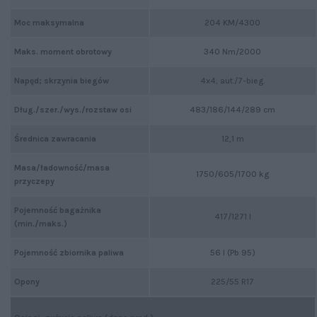
Moc maksymalna
204 KM/4300
Maks. moment obrotowy
340 Nm/2000
Napęd; skrzynia biegów
4x4; aut./7-bieg.
Dług./szer./wys./rozstaw osi
483/186/144/289 cm
Średnica zawracania
12,1 m
Masa/ładowność/masa
1750/605/1700 kg
przyczepy
Pojemność bagażnika
417/1271 l
(min./maks.)
Pojemność zbiornika paliwa
56 l (Pb 95)
Opony
225/55 R17