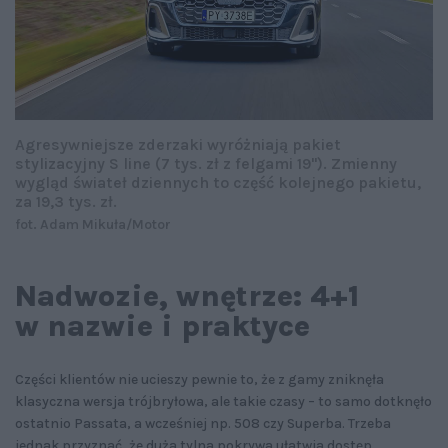
Agresywniejsze zderzaki wyróżniają pakiet
stylizacyjny S line (7 tys. zł z felgami 19''). Zmienny
wygląd świateł dziennych to część kolejnego pakietu,
za 19,3 tys. zł.
fot. Adam Mikuła/Motor
Nadwozie, wnętrze: 4+1
w nazwie i praktyce
Części klientów nie ucieszy pewnie to, że z gamy zniknęła
klasyczna wersja trójbryłowa, ale takie czasy – to samo dotknęło
ostatnio Passata, a wcześniej np. 508 czy Superba. Trzeba
jednak przyznać, że duża tylna pokrywa ułatwia dostęp