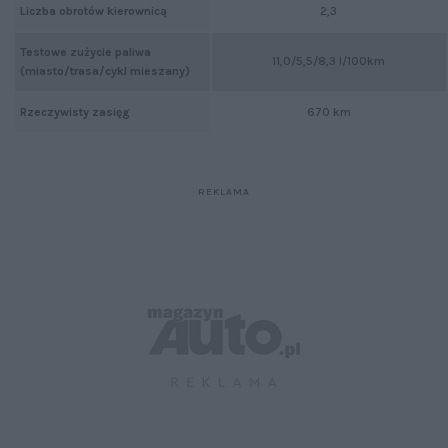
Liczba obrotów kierownicą
2,3
Testowe zużycie paliwa
11,0/5,5/8,3 l/100km
(miasto/trasa/cykl mieszany)
Rzeczywisty zasięg
670 km