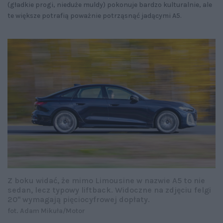
(gładkie progi, nieduże muldy) pokonuje bardzo kulturalnie, ale
te większe potrafią poważnie potrząsnąć jadącymi A5.
Z boku widać, że mimo Limousine w nazwie A5 to nie
sedan, lecz typowy liftback. Widoczne na zdjęciu felgi
20'' wymagają pięciocyfrowej dopłaty.
fot. Adam Mikuła/Motor