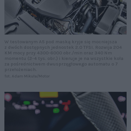
W testowanym A5 pod maską kryje się mocniejsza
z dwóch dostępnych jednostek 2.0 TFSI. Rozwija 204
KM mocy przy 4300-6000 obr./min oraz 340 Nm
momentu (2-4 tys. obr.) i kieruje je na wszystkie koła
za pośrednictwem dwusprzęgłowego automatu o 7
przełożeniach.
fot. Adam Mikuła/Motor