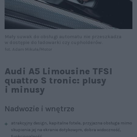
Mały suwak do obsługi automatu nie przeszkadza
w dostępie do ładowarki czy cupholderów.
fot. Adam Mikuła/Motor
Audi A5 Limousine TFSI
quattro S tronic: plusy
i minusy
Nadwozie i wnętrze
atrakcyjny design, kapitalne fotele, przyjazna obsługa mimo
skupienia jej na ekranie dotykowym, dobra widoczność,
funkcjonalność