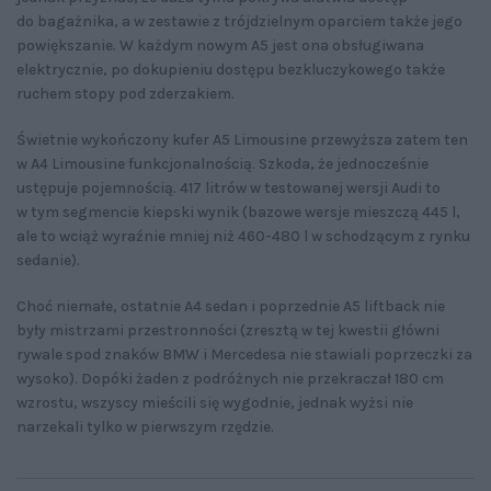
do bagażnika, a w zestawie z trójdzielnym oparciem także jego
powiększanie. W każdym nowym A5 jest ona obsługiwana
elektrycznie, po dokupieniu dostępu bezkluczykowego także
ruchem stopy pod zderzakiem.
Świetnie wykończony kufer A5 Limousine przewyższa zatem ten
w A4 Limousine funkcjonalnością. Szkoda, że jednocześnie
ustępuje pojemnością. 417 litrów w testowanej wersji Audi to
w tym segmencie kiepski wynik (bazowe wersje mieszczą 445 l,
ale to wciąż wyraźnie mniej niż 460-480 l w schodzącym z rynku
sedanie).
Choć niemałe, ostatnie A4 sedan i poprzednie A5 liftback nie
były mistrzami przestronności (zresztą w tej kwestii główni
rywale spod znaków BMW i Mercedesa nie stawiali poprzeczki za
wysoko). Dopóki żaden z podróżnych nie przekraczał 180 cm
wzrostu, wszyscy mieścili się wygodnie, jednak wyżsi nie
narzekali tylko w pierwszym rzędzie.