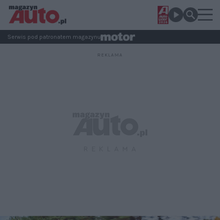
Serwis pod patronatem magazynu