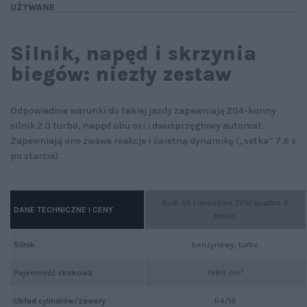
UŻYWANE
Silnik, napęd i skrzynia
biegów: niezły zestaw
Odpowiednie warunki do takiej jazdy zapewniają 204-konny
silnik 2.0 turbo, napęd obu osi i dwusprzęgłowy automat.
Zapewniają one żwawe reakcje i świetną dynamikę („setka” 7,6 s
po starcie).
Audi A5 Limousine TFSI quattro S
DANE TECHNICZNE I CENY
tronic
Silnik
benzynowy, turbo
3
Pojemność skokowa
1984 cm
Układ cylindrów/zawory
R4/16