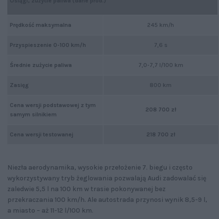
Osiągi, zużycie paliwa (dane prod.)
Prędkość maksymalna
245 km/h
Przyspieszenie 0-100 km/h
7,6 s
Średnie zużycie paliwa
7,0-7,7 l/100 km
Zasięg
800 km
Cena wersji podstawowej z tym
208 700 zł
samym silnikiem
Cena wersji testowanej
218 700 zł
Niezła aerodynamika, wysokie przełożenie 7. biegu i często
wykorzystywany tryb żeglowania pozwalają Audi zadowalać się
zaledwie 5,5 l na 100 km w trasie pokonywanej bez
przekraczania 100 km/h. Ale autostrada przynosi wynik 8,5-9 l,
a miasto – aż 11-12 l/100 km.