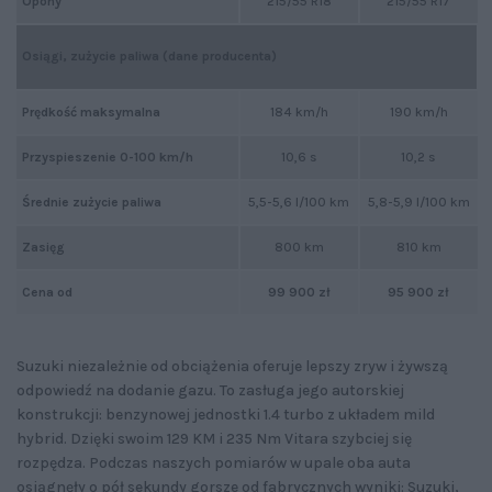
Opony
215/55 R18
215/55 R17
Osiągi, zużycie paliwa (dane producenta)
Prędkość maksymalna
184 km/h
190 km/h
Przyspieszenie 0-100 km/h
10,6 s
10,2 s
Średnie zużycie paliwa
5,5-5,6 l/100 km
5,8-5,9 l/100 km
Zasięg
800 km
810 km
Cena od
99 900 zł
95 900 zł
Suzuki niezależnie od obciążenia oferuje lepszy zryw i żywszą
odpowiedź na dodanie gazu. To zasługa jego autorskiej
konstrukcji: benzynowej jednostki 1.4 turbo z układem mild
hybrid. Dzięki swoim 129 KM i 235 Nm Vitara szybciej się
rozpędza. Podczas naszych pomiarów w upale oba auta
osiągnęły o pół sekundy gorsze od fabrycznych wyniki: Suzuki,