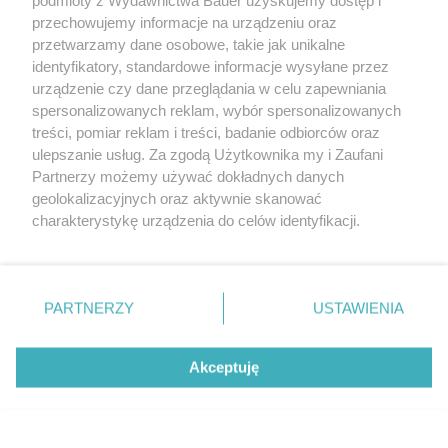
przechowujemy informacje na urządzeniu oraz
przetwarzamy dane osobowe, takie jak unikalne
identyfikatory, standardowe informacje wysyłane przez
urządzenie czy dane przeglądania w celu zapewniania
spersonalizowanych reklam, wybór spersonalizowanych
treści, pomiar reklam i treści, badanie odbiorców oraz
Udostępnij
ulepszanie usług. Za zgodą Użytkownika my i Zaufani
Partnerzy możemy używać dokładnych danych
geolokalizacyjnych oraz aktywnie skanować
charakterystykę urządzenia do celów identyfikacji.
Ponieważ cenimy Twoją prywatność, prosimy o zgodę na
korzystanie z tych technologii poprzez kliknięcie
„Akceptuję”. Zgoda jest dobrowolna i zawsze możesz ją
zmienić/wycofać klikając przycisk ustawień prywatności
PARTNERZY
USTAWIENIA
znajdujący się w lewym dolnym rogu strony
. Niektóre
rodzaje przetwarzania danych nie wymagają zgody
Akceptuję
użytkownika, ale masz prawo sprzeciwić się takiemu
przetwarzaniu. Preferencje będą miały zastosowanie tylko
na tej witrynie.