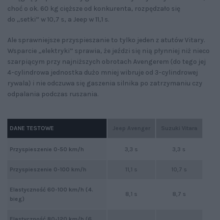
choć o ok. 60 kg cięższe od konkurenta, rozpędzało się
do „setki” w 10,7 s, a Jeep w 11,1 s.
Ale sprawniejsze przyspieszanie to tylko jeden z atutów Vitary.
Wsparcie „elektryki” sprawia, że jeździ się nią płynniej niż nieco
szarpiącym przy najniższych obrotach Avengerem (do tego jej
4-cylindrowa jednostka dużo mniej wibruje od 3-cylindrowej
rywala) i nie odczuwa się gaszenia silnika po zatrzymaniu czy
odpalania podczas ruszania.
DANE TESTOWE
Jeep Avenger
Suzuki Vitara
Przyspieszenie 0-50 km/h
3,3 s
3,3 s
Przyspieszenie 0-100 km/h
11,1 s
10,7 s
Elastyczność 60-100 km/h (4.
8,1 s
8,7 s
bieg)
Elastyczność 80-120 km/h (6.