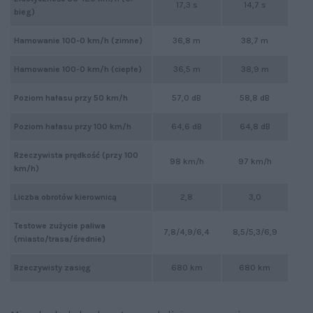
17,3 s
14,7 s
bieg)
Hamowanie 100-0 km/h (zimne)
36,8 m
38,7 m
Hamowanie 100-0 km/h (ciepłe)
36,5 m
38,9 m
Poziom hałasu przy 50 km/h
57,0 dB
58,8 dB
Poziom hałasu przy 100 km/h
64,6 dB
64,8 dB
Rzeczywista prędkość (przy 100
98 km/h
97 km/h
km/h)
Liczba obrotów kierownicą
2,8
3,0
Testowe zużycie paliwa
7,8/4,9/6,4
8,5/5,3/6,9
(miasto/trasa/średnie)
Rzeczywisty zasięg
680 km
680 km