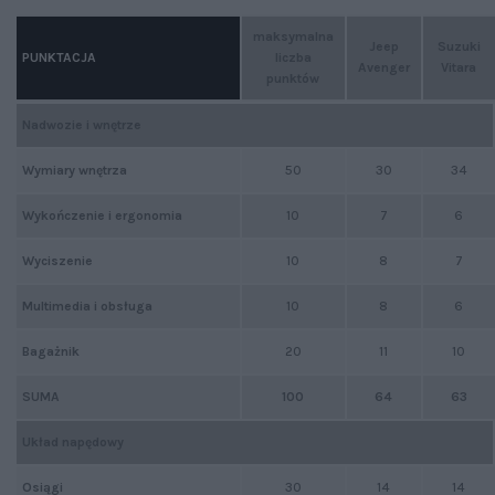
maksymalna
Jeep
Suzuki
PUNKTACJA
liczba
Avenger
Vitara
punktów
Nadwozie i wnętrze
Wymiary wnętrza
50
30
34
Wykończenie i ergonomia
10
7
6
Wyciszenie
10
8
7
Multimedia i obsługa
10
8
6
Bagażnik
20
11
10
SUMA
100
64
63
Układ napędowy
Osiągi
30
14
14