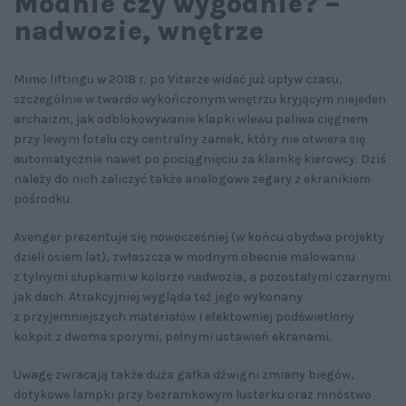
Modnie czy wygodnie? –
nadwozie, wnętrze
Mimo liftingu w 2018 r. po Vitarze widać już upływ czasu,
szczególnie w twardo wykończonym wnętrzu kryjącym niejeden
archaizm, jak odblokowywanie klapki wlewu paliwa cięgnem
przy lewym fotelu czy centralny zamek, który nie otwiera się
automatycznie nawet po pociągnięciu za klamkę kierowcy. Dziś
należy do nich zaliczyć także analogowe zegary z ekranikiem
pośrodku.
Avenger prezentuje się nowocześniej (w końcu obydwa projekty
dzieli osiem lat), zwłaszcza w modnym obecnie malowaniu
z tylnymi słupkami w kolorze nadwozia, a pozostałymi czarnymi
jak dach. Atrakcyjniej wygląda też jego wykonany
z przyjemniejszych materiałów i efektowniej podświetlony
kokpit z dwoma sporymi, pełnymi ustawień ekranami.
Uwagę zwracają także duża gałka dźwigni zmiany biegów,
dotykowe lampki przy bezramkowym lusterku oraz mnóstwo