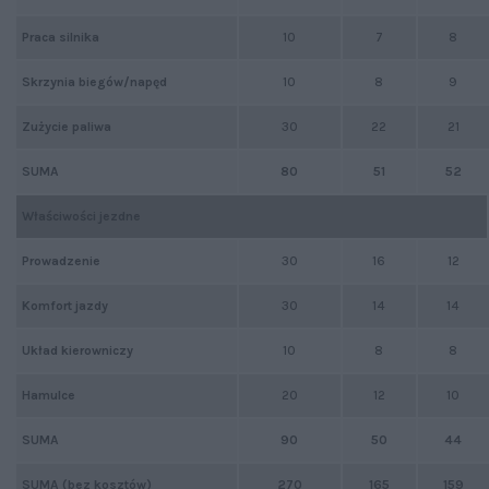
Praca silnika
10
7
8
Skrzynia biegów/napęd
10
8
9
Zużycie paliwa
30
22
21
SUMA
80
51
52
Właściwości jezdne
Prowadzenie
30
16
12
Komfort jazdy
30
14
14
Układ kierowniczy
10
8
8
Hamulce
20
12
10
SUMA
90
50
44
SUMA (bez kosztów)
270
165
159