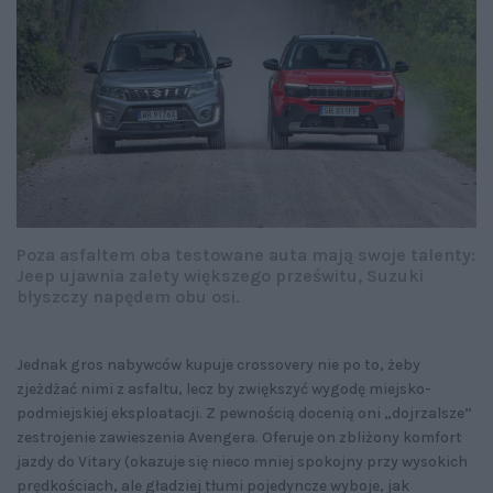
Poza asfaltem oba testowane auta mają swoje talenty:
Jeep ujawnia zalety większego prześwitu, Suzuki
błyszczy napędem obu osi.
Jednak gros nabywców kupuje crossovery nie po to, żeby
zjeżdżać nimi z asfaltu, lecz by zwiększyć wygodę miejsko-
podmiejskiej eksploatacji. Z pewnością docenią oni „dojrzalsze”
zestrojenie zawieszenia Avengera. Oferuje on zbliżony komfort
jazdy do Vitary (okazuje się nieco mniej spokojny przy wysokich
prędkościach, ale gładziej tłumi pojedyncze wyboje, jak