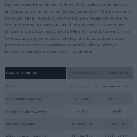
Lepsze prowadzenie Jeepa trudno jednak wykorzystać. Jedyna
dostępna w tym modelu benzynowa jednostka 1.2 turbo to znany
francuski silnik PureTech, który w różnych modelach koncernu
Stellantis rozwija do 155 KM, ale tu ma zaledwie 100 KM mocy
i moment obrotowy sięgający 205 Nm. W zupełności wystarcza
to w czasie jazdy po mieście i okolicy, ale na autostradzie czy
podczas podróży z kompletem pasażerów albo większym
ładunkiem Avenger rozpędza się z wysiłkiem.
DANE TECHNICZNE
Jeep Avenger
Suzuki Vitara
Silnik
benzynowy, turbo
benzynowy, turbo
3
3
Pojemność skokowa
1199 cm
1373 cm
Układ cylindrów/zawory
R3/12
R4/16
Moc maksymalna
100 KM/5500
129 KM/5500
Maks. moment obrotowy
205 Nm/1750
235 Nm/2000