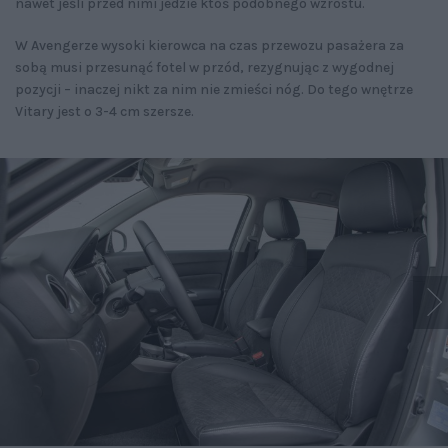
nawet jeśli przed nimi jedzie ktoś podobnego wzrostu.
W Avengerze wysoki kierowca na czas przewozu pasażera za
sobą musi przesunąć fotel w przód, rezygnując z wygodnej
pozycji – inaczej nikt za nim nie zmieści nóg. Do tego wnętrze
Vitary jest o 3-4 cm szersze.