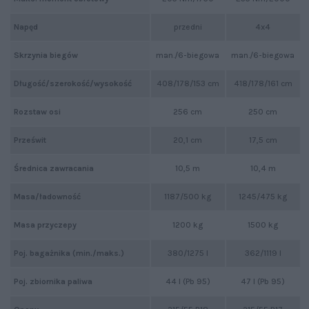
Napęd
przedni
4x4
Skrzynia biegów
man./6-biegowa
man./6-biegowa
Długość/szerokość/wysokość
408/178/153 cm
418/178/161 cm
Rozstaw osi
256 cm
250 cm
Prześwit
20,1 cm
17,5 cm
Średnica zawracania
10,5 m
10,4 m
Masa/ładowność
1187/500 kg
1245/475 kg
Masa przyczepy
1200 kg
1500 kg
Poj. bagażnika (min./maks.)
380/1275 l
362/1119 l
Poj. zbiornika paliwa
44 l (Pb 95)
47 l (Pb 95)