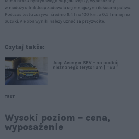
Mimo braku hybrydowego napędu lżejszy, wyposażony
w nieduży silnik Jeep zadowala się mniejszymi ilościami paliwa.
Podczas testu zużywał średnio 6,4 l na 100 km, o 0,5 l mniej niż
Suzuki. Ale oba wyniki należy uznać za przyzwoite.
Czytaj także:
Jeep Avenger BEV – na podbój
nieznanego terytorium | TEST
TEST
Wysoki poziom – cena,
wyposażenie