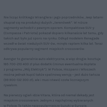
Nie licząc krótkiego Wranglera i jego poprzedników, Jeep latami
skupiał się na produkcji dużych „terenówek”. W niższe
segmenty wchodził z pewnym oporem. Kompaktowe SUV-y
(Compassa i Patriota) pokazał dopiero kilkanaście lat temu, gdy
takich aut było już sporo na rynku. Odkąd modelem Renegade
wszedł w świat niedużych SUV-ów, minęło raptem kilka lat. Teraz
odkrywa popularny segment miejskich crossoverów.
Avenger to generalnie auto elektryczne, a więc drogie: kosztuje
185 700-210 400 zł plus dodatki (minus ewentualna dopłata
z programu „Mój Elektryk”). W Polsce, Hiszpanii i Włoszech
można jednak kupić także spalinową wersję – jest dużo tańsza
(99 900-132 300 zł), ale i musi stawić czoła liczniejszym
rywalom.
Na pierwszy ogień idzie Vitara, która od niemal dekady jest
miejskim crossoverem. Jednym z najchętniej wybieranych
w Polsce. To także najpopularniejsze Suzuki w Europie.