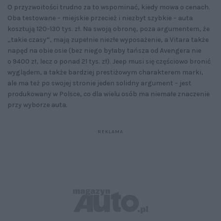
O przyzwoitości trudno za to wspominać, kiedy mowa o cenach.
Oba testowane – miejskie przecież i niezbyt szybkie – auta
kosztują 120-130 tys. zł. Na swoją obronę, poza argumentem, że
„takie czasy”, mają zupełnie niezłe wyposażenie, a Vitara także
napęd na obie osie (bez niego byłaby tańsza od Avengera nie
o 9400 zł, lecz o ponad 21 tys. zł). Jeep musi się częściowo bronić
wyglądem, a także bardziej prestiżowym charakterem marki,
ale ma też po swojej stronie jeden solidny argument – jest
produkowany w Polsce, co dla wielu osób ma niemałe znaczenie
przy wyborze auta.