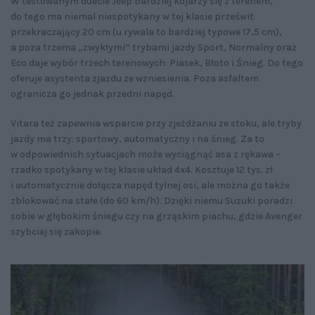
W testowanym duecie Jeep bardziej kojarzy się z terenem,
do tego ma niemal niespotykany w tej klasie prześwit
przekraczający 20 cm (u rywala to bardziej typowe 17,5 cm),
a poza trzema „zwykłymi” trybami jazdy Sport, Normalny oraz
Eco daje wybór trzech terenowych: Piasek, Błoto i Śnieg. Do tego
oferuje asystenta zjazdu ze wzniesienia. Poza asfaltem
ogranicza go jednak przedni napęd.
Vitara też zapewnia wsparcie przy zjeżdżaniu ze stoku, ale tryby
jazdy ma trzy: sportowy, automatyczny i na śnieg. Za to
w odpowiednich sytuacjach może wyciągnąć asa z rękawa –
rzadko spotykany w tej klasie układ 4x4. Kosztuje 12 tys. zł
i automatycznie dołącza napęd tylnej osi, ale można go także
zblokować na stałe (do 60 km/h). Dzięki niemu Suzuki poradzi
sobie w głębokim śniegu czy na grząskim piachu, gdzie Avenger
szybciej się zakopie.