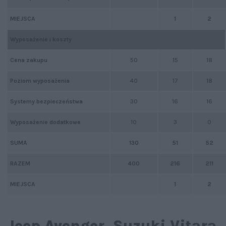
MIEJSCA
1
2
Wyposażenie i koszty
Cena zakupu
50
15
18
Poziom wyposażenia
40
17
18
Systemy bezpieczeństwa
30
16
16
Wyposażenie dodatkowe
10
3
0
SUMA
130
51
52
RAZEM
400
216
211
MIEJSCA
1
2
Jeep Avenger, Suzuki Vitara