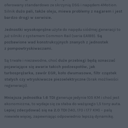
oferowany standardowo ze skrzynią DSG i napędem 4Motion.
Silnik
dużo pali, także oleju, miewa problemy z nagarem i jest
bardzo drogi w serwisie.
Jednostki wysokoprężne
użyte do napędu siódmej generacji to
już silniki z systemem Common Rail (seria EA189).
Są
pozbawione wad konstrukcyjnych znanych z jednostek
z pompowtryskiwaczami.
Są trwałe i niezawodne, choć
duże przebiegi będą oznaczać
pojawiające się awarie takich podzespołów, jak
turbosprężarka, zawór EGR, koło dwumasowe, filtr cząstek
stałych czy wtryskiwacze piezoelektryczne
(brak możliwości
regeneracji).
Mniejsza jednostka 1.6 TDI
generuje jedynie 105 KM i choć jest
ekonomiczna, to wydaje się za słaba do ważącego 1,5 tony auta.
Lepiej zdecydować się na 2.0 TDI
(140, 170 i 177 KM) – palą
niewiele więcej, zapewniając odpowiednio lepszą dynamikę.