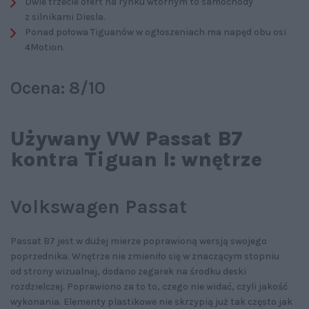
Dwie trzecie ofert na rynku wtórnym to samochody
z silnikami Diesla.
Ponad połowa Tiguanów w ogłoszeniach ma napęd obu osi
4Motion.
Ocena: 8/10
Używany VW Passat B7
kontra Tiguan I: wnętrze
Volkswagen Passat
Passat B7 jest w dużej mierze poprawioną wersją swojego
poprzednika. Wnętrze nie zmieniło się w znaczącym stopniu
od strony wizualnej, dodano zegarek na środku deski
rozdzielczej. Poprawiono za to to, czego nie widać, czyli jakość
wykonania. Elementy plastikowe nie skrzypią już tak często jak