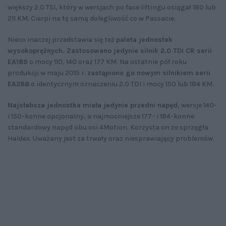
większy 2.0 TSI, który w wersjach po face liftingu osiągał 180 lub
211 KM. Cierpi na tę samą dolegliwość co w Passacie.
Nieco inaczej przedstawia się też
paleta jednostek
wysokoprężnych. Zastosowano jedynie silnik 2.0 TDI CR serii
EA189
o mocy 110, 140 oraz 177 KM. Na ostatnie pół roku
produkcji w maju 2015 r.
zastąpiono go nowym silnikiem serii
EA288
o identycznym oznaczeniu 2.0 TDI i mocy 150 lub 184 KM.
Najsłabsza jednostka miała jedynie przedni napęd,
wersje 140-
i 150-konne opcjonalny, a najmocniejsze 177- i 184-konne
standardowy napęd obu osi 4Motion. Korzysta on ze sprzęgła
Haldex. Uważany jest za trwały oraz niesprawiający problemów.