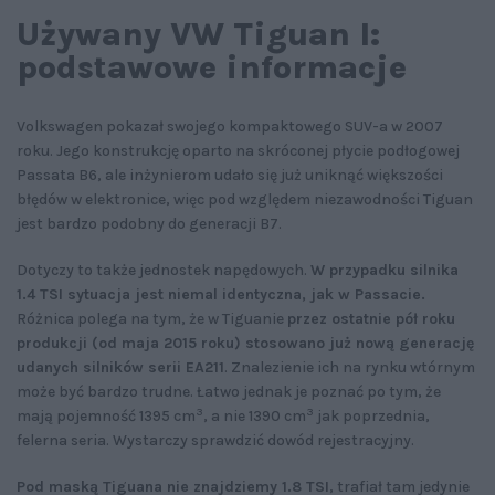
Używany VW Tiguan I:
podstawowe informacje
Volkswagen pokazał swojego kompaktowego SUV-a w 2007
roku. Jego konstrukcję oparto na skróconej płycie podłogowej
Passata B6, ale inżynierom udało się już uniknąć większości
błędów w elektronice, więc pod względem niezawodności Tiguan
jest bardzo podobny do generacji B7.
Dotyczy to także jednostek napędowych.
W przypadku silnika
1.4 TSI sytuacja jest niemal identyczna, jak w Passacie.
Różnica polega na tym, że w Tiguanie
przez ostatnie pół roku
produkcji (od maja 2015 roku) stosowano już nową generację
udanych silników serii EA211
. Znalezienie ich na rynku wtórnym
może być bardzo trudne. Łatwo jednak je poznać po tym, że
3
3
mają pojemność 1395 cm
, a nie 1390 cm
jak poprzednia,
felerna seria. Wystarczy sprawdzić dowód rejestracyjny.
Pod maską Tiguana nie znajdziemy 1.8 TSI
, trafiał tam jedynie