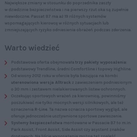
Największe zmiany w stosunku do poprzednika zaszły
w dziedzinie bezpieczeństwa i na pierwszy rzut oka są zupełnie
niewidoczne. Passat B7 ma aż 19 różnych systemów
wspomagających kierowcę w różnych sytuacjach lub
zmniejszających ryzyko odniesienia obrażeń podczas zderzenia.
Warto wiedzieć
Podstawowa oferta obejmowała
trzy pakiety wyposażenia
:
podstawowy Trendline, średni Comfortline i topowy Highline.
Od wiosny 2012 roku w ofercie była bazująca na kombi
uterenowiona wersja Alltrack
z zawieszeniem podniesionym
o 30 mm i zestawem nielakierowanych listew ochronnych.
Oczekując sportowych wrażeń za kierownicą, powinniśmy
poszukiwać nie tylko mocnych wersji silnikowych, ale też
oznaczenia
R-Line
. Ta nazwa oznacza sportowy wygląd, ale
oferuje jednocześnie usztywnione sportowe zawieszenie.
Systemy bezpieczeństwa
montowane w Passacie B7 to m.in.
Park Assist, Front Assist, Side Assist czy asystent znaków
drogowych. Na liście wyposażenia można też znaleźć