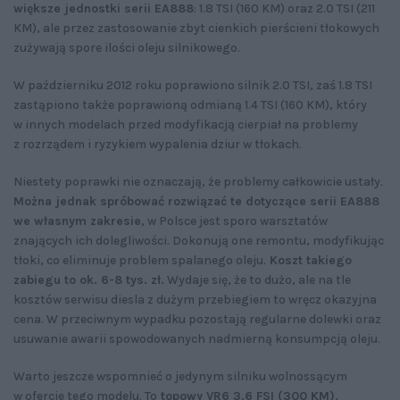
większe jednostki serii EA888
: 1.8 TSI (160 KM) oraz 2.0 TSI (211
KM), ale przez zastosowanie zbyt cienkich pierścieni tłokowych
zużywają spore ilości oleju silnikowego.
W październiku 2012 roku poprawiono silnik 2.0 TSI, zaś 1.8 TSI
zastąpiono także poprawioną odmianą 1.4 TSI (160 KM), który
w innych modelach przed modyfikacją cierpiał na problemy
z rozrządem i ryzykiem wypalenia dziur w tłokach.
Niestety poprawki nie oznaczają, że problemy całkowicie ustały.
Można jednak spróbować rozwiązać te dotyczące serii EA888
we własnym zakresie
, w Polsce jest sporo warsztatów
znających ich dolegliwości. Dokonują one remontu, modyfikując
tłoki, co eliminuje problem spalanego oleju.
Koszt takiego
zabiegu to ok. 6-8 tys. zł.
Wydaje się, że to dużo, ale na tle
kosztów serwisu diesla z dużym przebiegiem to wręcz okazyjna
cena. W przeciwnym wypadku pozostają regularne dolewki oraz
usuwanie awarii spowodowanych nadmierną konsumpcją oleju.
Warto jeszcze wspomnieć o jedynym silniku wolnossącym
w ofercie tego modelu. To
topowy VR6 3.6 FSI (300 KM)
,