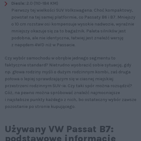
Diesle:
2.0 (110-184 KM)
Pierwszy tej wielkości SUV Volkswagena. Choć kompaktowy,
powstał na tej samej platformie, co Passaty B6 i B7. Mniejszy
o 10 cm rozstaw osi kompensuje wysokie nadwozie, wyraźnie
mniejszy okazuje się za to bagażnik. Paleta silników jest
podobna, ale nie identyczna, łatwiej jest znaleźć wersję
z napędem 4WD niż w Passacie.
Czy wybór samochodu w obrębie jednego segmentu to
faktycznie standard? Nietrudno wyobrazić sobie sytuację, gdy
np. głowa rodziny myśli o dużym rodzinnym kombi, zaś druga
połowa o lepiej sprawdzającym się w ciasnej miejskiej
przestrzeni rodzinnym SUV-ie. Czy taki spór można rozsądzić?
Cóż, na pewno można spróbować znaleźć najmocniejsze
i najsłabsze punkty każdego z nich, bo ostateczny wybór zawsze
pozostanie po stronie kupującego.
Używany VW Passat B7:
podstawowe informacje