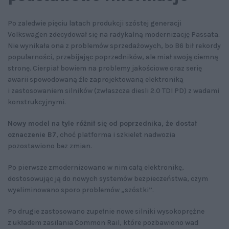
Po zaledwie pięciu latach produkcji szóstej generacji
Volkswagen zdecydował się na radykalną modernizację Passata.
Nie wynikała ona z problemów sprzedażowych, bo B6 bił rekordy
popularności, przebijając poprzedników, ale miał swoją ciemną
stronę. Cierpiał bowiem na problemy jakościowe oraz serię
awarii spowodowaną źle zaprojektowaną elektroniką
i zastosowaniem silników (zwłaszcza diesli 2.0 TDI PD) z wadami
konstrukcyjnymi.
Nowy model na tyle różnił się od poprzednika, że dostał
oznaczenie B7
, choć platforma i szkielet nadwozia
pozostawiono bez zmian.
Po pierwsze zmodernizowano w nim całą elektronikę,
dostosowując ją do nowych systemów bezpieczeństwa, czym
wyeliminowano sporo problemów „szóstki”.
Po drugie zastosowano zupełnie nowe silniki wysokoprężne
z układem zasilania Common Rail, które pozbawiono wad