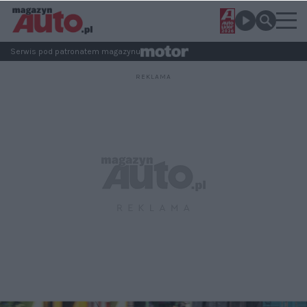
Serwis pod patronatem magazynu