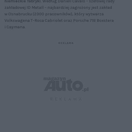
niemieckie fabryki
. Według Danieli Cavalo – szefowej rady
zakładowej ID Metall – najbardziej zagrożony jest zakład
w Osnabrucku (2300 pracowników), który wytwarza
Volkswagena T-Roca Cabriolet oraz Porsche 718 Boxstera
i Caymana.