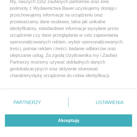
My, naszych 1162 zaufanych partnerów oraz inne
podmioty z Wydawnictwa Bauer uzyskujemy dostęp i
przechowujemy informacje na urządzeniu oraz
przetwarzamy dane osobowe, takie jak unikalne
CZYTAJ TAKŻE
identyfikatory, standardowe informacje wysyłane przez
urządzenie czy dane przeglądania w celu zapewniania
spersonalizowanych reklam, wybór spersonalizowanych
treści, pomiar reklam i treści, badanie odbiorców oraz
ulepszanie usług. Za zgodą Użytkownika my i Zaufani
Partnerzy możemy używać dokładnych danych
geolokalizacyjnych oraz aktywnie skanować
charakterystykę urządzenia do celów identyfikacji.
Ponieważ cenimy Twoją prywatność, prosimy o zgodę na
korzystanie z tych technologii poprzez kliknięcie
„Akceptuję”. Zgoda jest dobrowolna i zawsze możesz ją
zmienić/wycofać klikając przycisk ustawień prywatności
PARTNERZY
USTAWIENIA
AKTUALNOŚCI
PORÓWNANIE
znajdujący się w lewym dolnym rogu strony
. Niektóre
Na świecie sprzedano więcej
Ekstremalne oblicza 
rodzaje przetwarzania danych nie wymagają zgody
Taycanów niż modelu 911
GT3 RS kontra Turbo
Akceptuję
użytkownika, ale masz prawo sprzeciwić się takiemu
dwóch kultowych od
przetwarzaniu. Preferencje będą miały zastosowanie tylko
Nürburgring
na tej witrynie.