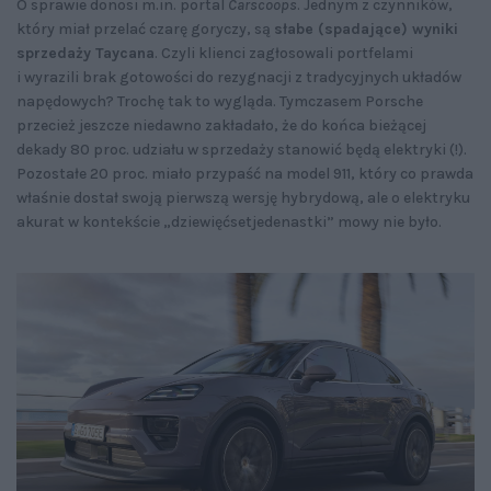
O sprawie donosi m.in. portal
Carscoops
. Jednym z czynników,
który miał przelać czarę goryczy, są
słabe (spadające) wyniki
sprzedaży Taycana
. Czyli klienci zagłosowali portfelami
i wyrazili brak gotowości do rezygnacji z tradycyjnych układów
napędowych? Trochę tak to wygląda. Tymczasem Porsche
przecież jeszcze niedawno zakładało, że do końca bieżącej
dekady 80 proc. udziału w sprzedaży stanowić będą elektryki (!).
Pozostałe 20 proc. miało przypaść na model 911, który co prawda
właśnie dostał swoją pierwszą wersję hybrydową, ale o elektryku
akurat w kontekście „dziewięćsetjedenastki” mowy nie było.