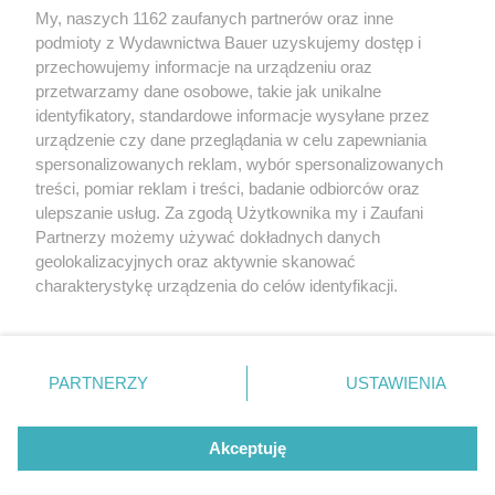
My, naszych 1162 zaufanych partnerów oraz inne
podmioty z Wydawnictwa Bauer uzyskujemy dostęp i
przechowujemy informacje na urządzeniu oraz
przetwarzamy dane osobowe, takie jak unikalne
identyfikatory, standardowe informacje wysyłane przez
urządzenie czy dane przeglądania w celu zapewniania
spersonalizowanych reklam, wybór spersonalizowanych
treści, pomiar reklam i treści, badanie odbiorców oraz
ulepszanie usług. Za zgodą Użytkownika my i Zaufani
Partnerzy możemy używać dokładnych danych
geolokalizacyjnych oraz aktywnie skanować
charakterystykę urządzenia do celów identyfikacji.
Ponieważ cenimy Twoją prywatność, prosimy o zgodę na
korzystanie z tych technologii poprzez kliknięcie
„Akceptuję”. Zgoda jest dobrowolna i zawsze możesz ją
zmienić/wycofać klikając przycisk ustawień prywatności
PARTNERZY
USTAWIENIA
CZYTAJ TAKŻE
znajdujący się w lewym dolnym rogu strony
. Niektóre
rodzaje przetwarzania danych nie wymagają zgody
Akceptuję
użytkownika, ale masz prawo sprzeciwić się takiemu
przetwarzaniu. Preferencje będą miały zastosowanie tylko