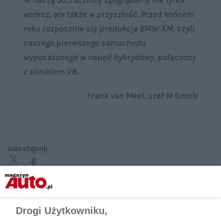
W naszą 50. rocznicę spoglądamy nie tylko
wstecz, ale także w przyszłość. Przed końcem
roku rozpocznie się produkcja BMW XM, czyli
naszego pierwszego samochodu
wyposażonego w napęd hybrydowy, połączony
z silnikiem V8.
Frank van Meel, szef M GmbH
Udostępnij
Drogi Użytkowniku,